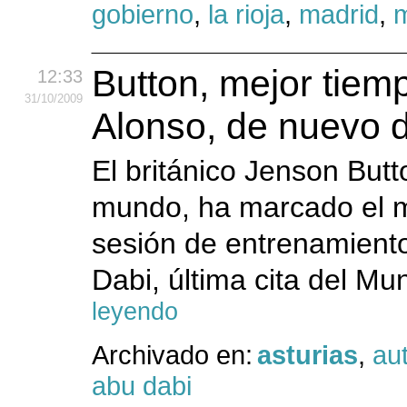
gobierno
,
la rioja
,
madrid
,
m
Button, mejor tiemp
12:33
31
/10
/2009
Alonso, de nuevo 
El británico Jenson But
mundo, ha marcado el me
sesión de entrenamiento
Dabi, última cita del Mu
leyendo
Archivado en:
asturias
,
au
abu dabi