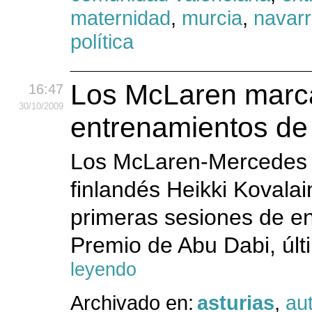
maternidad
,
murcia
,
navar
política
Los McLaren marcan
16:47
30
/10
/2009
entrenamientos de
Los McLaren-Mercedes de
finlandés Heikki Kovala
primeras sesiones de en
Premio de Abu Dabi, últ
leyendo
Archivado en:
asturias
,
au