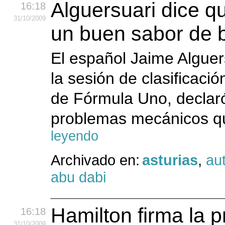
Alguersuari dice qu
16:18
31
/10
/2009
un buen sabor de 
El español Jaime Alguer
la sesión de clasificaci
de Fórmula Uno, declaró
problemas mecánicos qu
leyendo
Archivado en:
asturias
,
au
abu dabi
Hamilton firma la p
16:18
31
/10
/2009