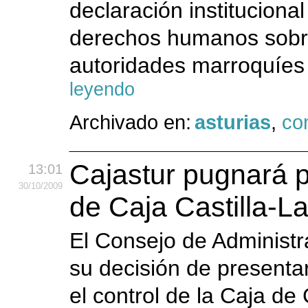
declaración instituciona
derechos humanos sobre
autoridades marroquíes y
leyendo
Archivado en:
asturias
,
co
Cajastur pugnará p
13:01
30
/10
/2009
de Caja Castilla-
El Consejo de Administra
su decisión de presenta
el control de la Caja d