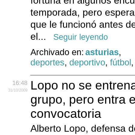
fortuna en algunos encu
temporada, pero espera 
que le funcionó antes de
el...
Seguir leyendo
Archivado en:
asturias
,
deportes
,
deportivo
,
fútbol
Lopo no se entrena
16:48
31
/10
/2009
grupo, pero entra e
convocatoria
Alberto Lopo, defensa d