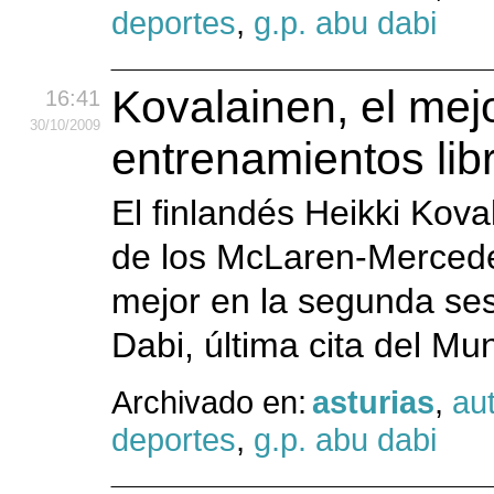
deportes
,
g.p. abu dabi
Kovalainen, el mej
16:41
30
/10
/2009
entrenamientos lib
El finlandés Heikki Kova
de los McLaren-Mercedes
mejor en la segunda ses
Dabi, última cita del Mu
Archivado en:
asturias
,
au
deportes
,
g.p. abu dabi