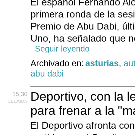
El español Fernando Alo
primera ronda de la sesi
Premio de Abu Dabi, úl
Uno, ha señalado que n
Seguir leyendo
Archivado en:
asturias
,
au
abu dabi
Deportivo, con la 
15:30
31
/10
/2009
para frenar a la "
El Deportivo afronta co