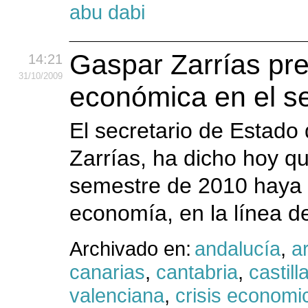
abu dabi
Gaspar Zarrías pr
14:21
31
/10
/2009
económica en el s
El secretario de Estado 
Zarrías, ha dicho hoy q
semestre de 2010 haya s
economía, en la línea de
Archivado en:
andalucía
,
a
canarias
,
cantabria
,
castil
valenciana
,
crisis economi