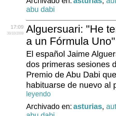
Archivado en:
asturias
,
au
abu dabi
Alguersuari: "He t
17:09
30
/10
/2009
a un Fórmula Uno"
El español Jaime Alguers
dos primeras sesiones d
Premio de Abu Dabi que 
habituarse de nuevo al p
leyendo
Archivado en:
asturias
,
au
abu dabi