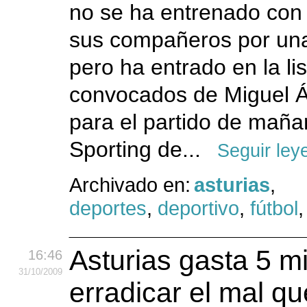
no se ha entrenado con 
sus compañeros por una
pero ha entrado en la li
convocados de Miguel Á
para el partido de maña
Sporting de...
Seguir ley
Archivado en:
asturias
,
deportes
,
deportivo
,
fútbol
Asturias gasta 5 m
16:46
31
/10
/2009
erradicar el mal q