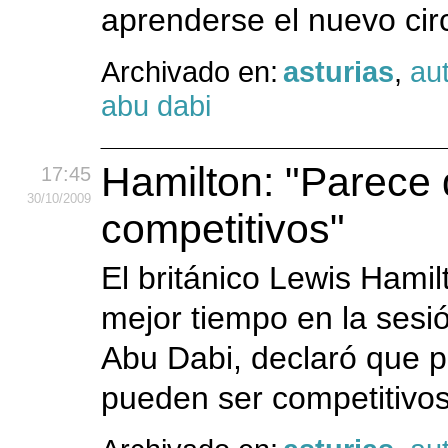
aprenderse el nuevo cir
Archivado en:
asturias
,
au
abu dabi
Hamilton: "Parece
17:45
30
/10
/2009
competitivos"
El británico Lewis Hami
mejor tiempo en la sesi
Abu Dabi, declaró que 
pueden ser competitivos 