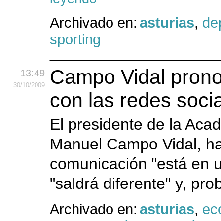
Archivado en:
asturias
,
de
sporting
Campo Vidal pronos
13:49
30
/10
/2009
con las redes soci
El presidente de la Aca
Manuel Campo Vidal, ha
comunicación "está en u
"saldrá diferente" y, pr
Archivado en:
asturias
,
ec