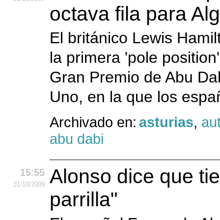
octava fila para Al
El británico Lewis Hami
la primera 'pole positio
Gran Premio de Abu Dabi
Uno, en la que los espa
Archivado en:
asturias
,
au
abu dabi
Alonso dice que tie
15:55
31
/10
/2009
parrilla"