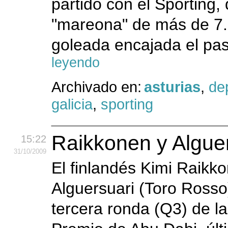
partido con el Sporting
"mareona" de más de 7.
goleada encajada el pas
leyendo
Archivado en:
asturias
,
de
galicia
,
sporting
Raikkonen y Alguer
15:22
31
/10
/2009
El finlandés Kimi Raikko
Alguersuari (Toro Rosso)
tercera ronda (Q3) de la