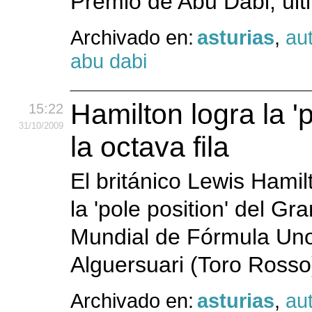
Premio de Abu Dabi, últ
Archivado en:
asturias
,
au
abu dabi
Hamilton logra la '
15:22
31
/10
/2009
la octava fila
El británico Lewis Hami
la 'pole position' del Gr
Mundial de Fórmula Uno
Alguersuari (Toro Rosso
Archivado en:
asturias
,
au