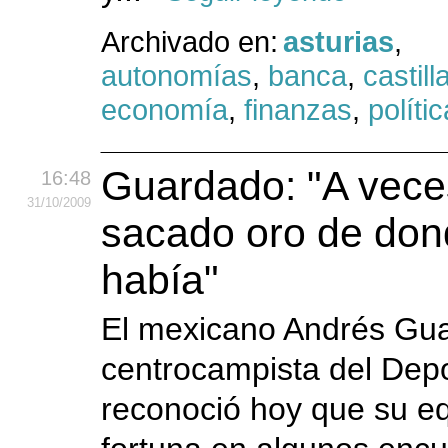
Archivado en:
asturias
,
autonomías
,
banca
,
castil
economía
,
finanzas
,
polític
Guardado: "A vec
16:48
31
/10
/2009
sacado oro de don
había"
El mexicano Andrés Gu
centrocampista del Depo
reconoció hoy que su eq