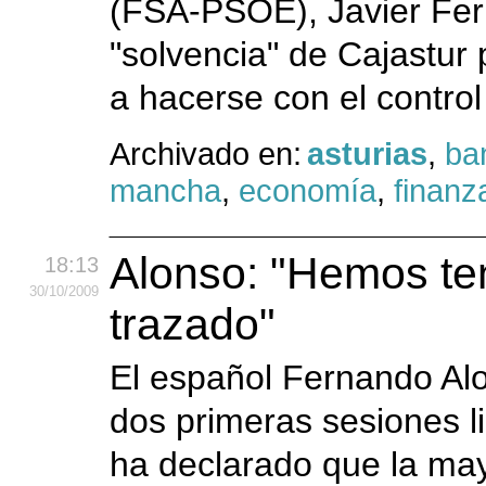
(FSA-PSOE), Javier Fer
"solvencia" de Cajastur 
a hacerse con el control
Archivado en:
asturias
,
ba
mancha
,
economía
,
finanz
Alonso: "Hemos te
18:13
30
/10
/2009
trazado"
El español Fernando Alo
dos primeras sesiones l
ha declarado que la may