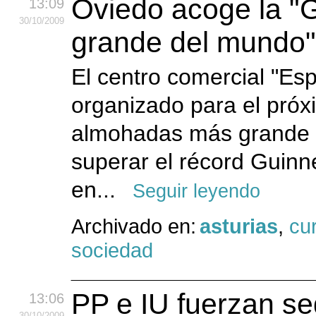
Oviedo acoge la "
13:09
30
/10
/2009
grande del mundo" 
El centro comercial "Es
organizado para el pró
almohadas más grande d
superar el récord Guinn
en...
Seguir leyendo
Archivado en:
asturias
,
cu
sociedad
PP e IU fuerzan se
13:06
30
/10
/2009