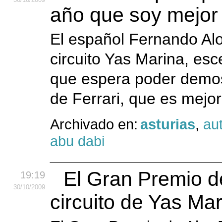
año que soy mejor
El español Fernando Alo
circuito Yas Marina, es
que espera poder demost
de Ferrari, que es mejor
Archivado en:
asturias
,
au
abu dabi
El Gran Premio d
19:19
30
/10
/2009
circuito de Yas Ma