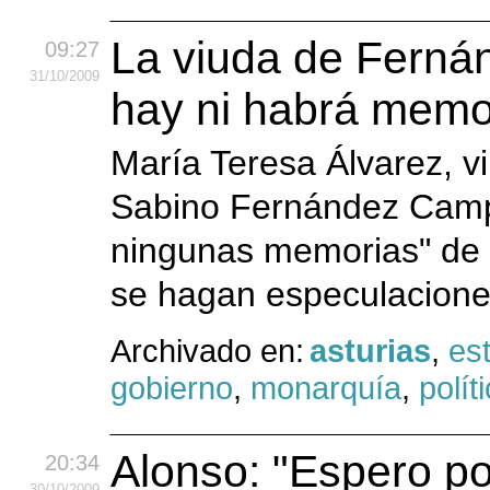
La viuda de Fern
09:27
31
/10
/2009
hay ni habrá memo
María Teresa Álvarez, vi
Sabino Fernández Camp
ningunas memorias" de s
se hagan especulacion
Archivado en:
asturias
,
es
gobierno
,
monarquía
,
polít
Alonso: "Espero po
20:34
30
/10
/2009