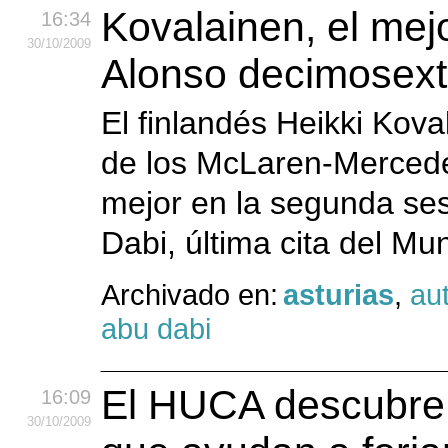
Kovalainen, el mej
16:34
30
/10
/2009
Alonso decimosexto
El finlandés Heikki Kova
de los McLaren-Mercedes
mejor en la segunda ses
Dabi, última cita del Mu
Archivado en:
asturias
,
au
abu dabi
El HUCA descubre 
16:09
30
/10
/2009