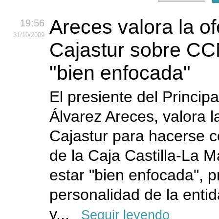
Areces valora la of
19:56
31
/10
/2009
Cajastur sobre CC
"bien enfocada"
El presiente del Princip
Álvarez Areces, valora l
Cajastur para hacerse co
de la Caja Castilla-La 
estar "bien enfocada", p
personalidad de la enti
y...
Seguir leyendo