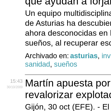
que ayudan a forja
Un equipo multidisciplina
de Asturias ha descubie
ahora desconocidas en 
sueños, al recuperar esc
Archivado en:
asturias
,
in
sanidad
,
sueños
Martín apuesta por 
15:43
30
/10
/2009
revalorizar explot
Gijón, 30 oct (EFE). - E