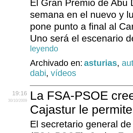
El Gran Premio de Abu D
semana en el nuevo y lu
pone punto a final al 
Uno será el escenario d
leyendo
Archivado en:
asturias
,
au
dabi
,
vídeos
La FSA-PSOE cree 
19:16
30
/10
/2009
Cajastur le permi
El secretario general de