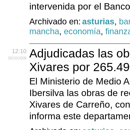
intervenida por el Ban
Archivado en:
asturias
,
ba
mancha
,
economía
,
finanz
Adjudicadas las ob
12:10
30
/10
/2009
Xivares por 265.4
El Ministerio de Medio 
Ibersilva las obras de r
Xivares de Carreño, co
informa este departame