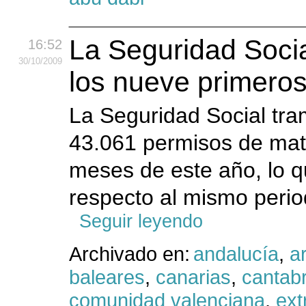
La Seguridad Socia
16:52
30
/10
/2009
los nueve primero
La Seguridad Social tr
43.061 permisos de mat
meses de este año, lo 
respecto al mismo period
Seguir leyendo
Archivado en:
andalucía
,
a
baleares
,
canarias
,
cantabr
comunidad valenciana
,
ex