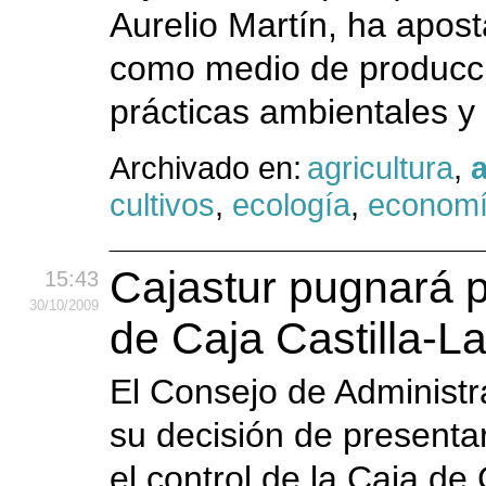
Aurelio Martín, ha apost
como medio de producci
prácticas ambientales y 
Archivado en:
agricultura
,
a
cultivos
,
ecología
,
econom
Cajastur pugnará p
15:43
30
/10
/2009
de Caja Castilla-
El Consejo de Administra
su decisión de presenta
el control de la Caja d