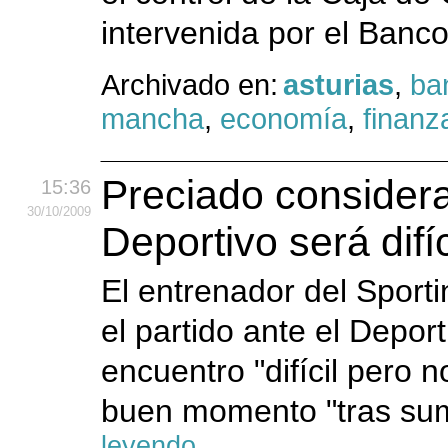
intervenida por el Ban
Archivado en:
asturias
,
ba
mancha
,
economía
,
finanz
Preciado considera 
15:36
30
/10
/2009
Deportivo será difí
El entrenador del Sport
el partido ante el Depo
encuentro "difícil pero 
buen momento "tras sum
leyendo