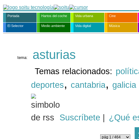
Portada
Hartos del coche
Vida urbana
Cine
El Selector
Medio ambiente
Vida digital
Música
asturias
tema:
Temas relacionados:
políti
,
,
deportes
cantabria
galicia
Suscríbete
|
¿Qué e