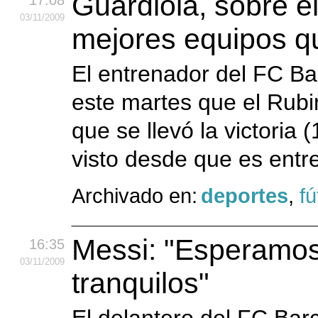
Guardiola, sobre e
17:08
03
/11
/2009
mejores equipos qu
El entrenador del FC Ba
este martes que el Rub
que se llevó la victoria
visto desde que es entre
Archivado en:
deportes
,
fú
Messi: "Esperamos
16:35
03
/11
/2009
tranquilos"