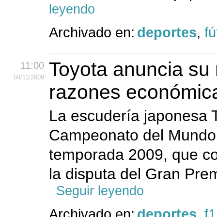
leyendo
Archivado en:
deportes
,
fú
Toyota anuncia su 
11:00
04
/11
/2009
razones económic
La escudería japonesa T
Campeonato del Mundo d
temporada 2009, que co
la disputa del Gran Pre
Seguir leyendo
Archivado en:
deportes
,
f1