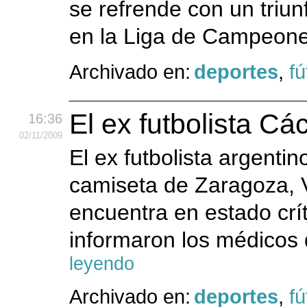
se refrende con un triun
en la Liga de Campeone
Archivado en:
deportes
,
fú
El ex futbolista Cá
16:36
02
/11
/2009
El ex futbolista argent
camiseta de Zaragoza, Va
encuentra en estado crí
informaron los médicos 
leyendo
Archivado en:
deportes
,
fú