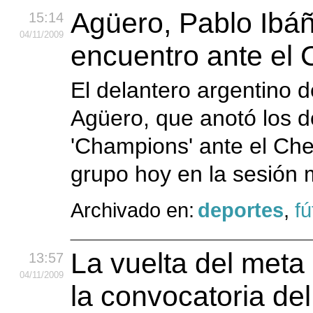
Agüero, Pablo Ibáñe
15:14
04
/11
/2009
encuentro ante el 
El delantero argentino d
Agüero, que anotó los d
'Champions' ante el Chel
grupo hoy en la sesión 
Archivado en:
deportes
,
fú
La vuelta del meta
13:57
04
/11
/2009
la convocatoria del 