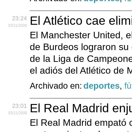
El Atlético cae eli
23:24
03
/11
/2009
El Manchester United, el
de Burdeos lograron su c
de la Liga de Campeone
el adiós del Atlético de 
Archivado en:
deportes
,
fú
El Real Madrid en
23:01
03
/11
/2009
El Real Madrid empató c