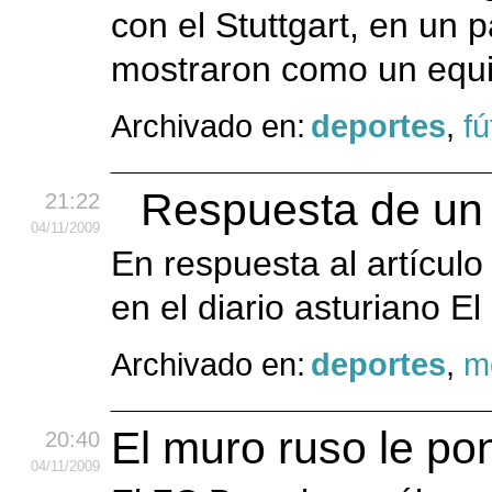
con el Stuttgart, en un p
mostraron como un equip
Archivado en:
deportes
,
fú
Respuesta de un “
21:22
04
/11
/2009
En respuesta al artícul
en el diario asturiano E
Archivado en:
deportes
,
m
El muro ruso le po
20:40
04
/11
/2009