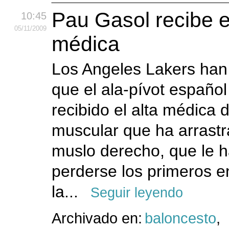
Pau Gasol recibe el
10:45
05
/11
/2009
médica
Los Angeles Lakers han
que el ala-pívot españo
recibido el alta médica d
muscular que ha arrastr
muslo derecho, que le 
perderse los primeros e
la...
Seguir leyendo
Archivado en:
baloncesto
,