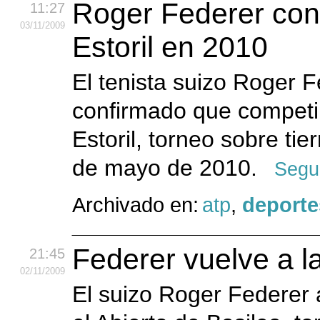
Roger Federer con
11:27
03
/11
/2009
Estoril en 2010
El tenista suizo Roger 
confirmado que competir
Estoril, torneo sobre tie
de mayo de 2010.
Segu
Archivado en:
atp
,
deporte
Federer vuelve a la
21:45
02
/11
/2009
El suizo Roger Federer 