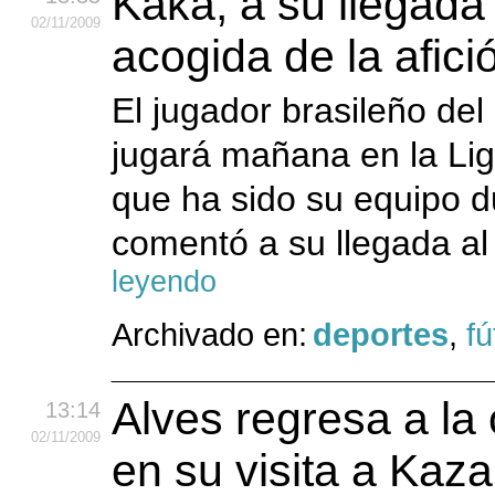
Kaká, a su llegada
02
/11
/2009
acogida de la afici
El jugador brasileño de
jugará mañana en la Li
que ha sido su equipo d
comentó a su llegada al
leyendo
Archivado en:
deportes
,
fú
Alves regresa a la
13:14
02
/11
/2009
en su visita a Kaz