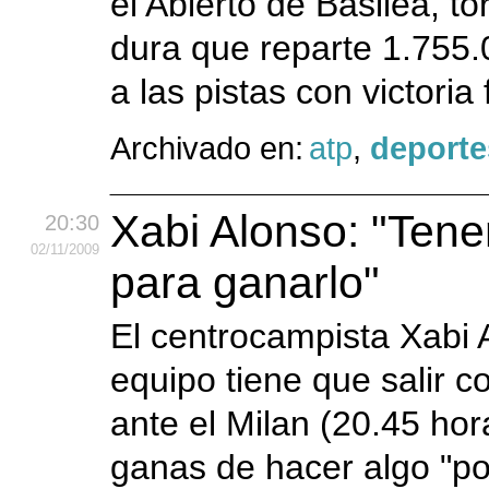
el Abierto de Basilea, t
dura que reparte 1.755.
a las pistas con victoria 
Archivado en:
atp
,
deporte
Xabi Alonso: "Tene
20:30
02
/11
/2009
para ganarlo"
El centrocampista Xabi 
equipo tiene que salir c
ante el Milan (20.45 h
ganas de hacer algo "po