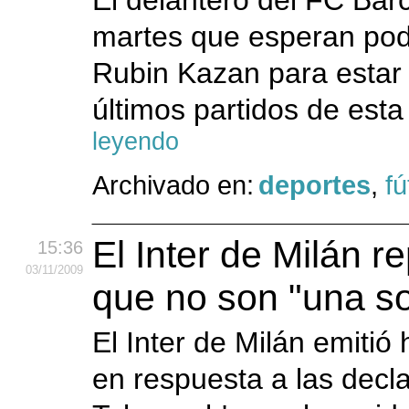
El delantero del FC Ba
martes que esperan pode
Rubin Kazan para estar 
últimos partidos de esta
leyendo
Archivado en:
deportes
,
fú
El Inter de Milán r
15:36
03
/11
/2009
que no son "una s
El Inter de Milán emiti
en respuesta a las decla