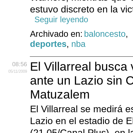
estuvo discreto en la vict
Seguir leyendo
Archivado en:
baloncesto
,
deportes
,
nba
El Villarreal busc
08:56
05
/11
/2009
ante un Lazio sin C
Matuzalem
El Villarreal se medirá e
Lazio en el estadio de E
(21.05/Canal Plus), en l