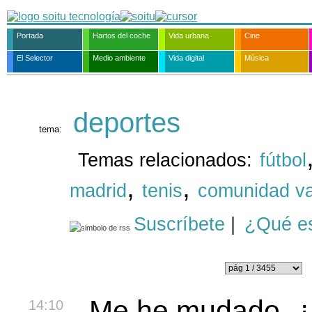
Portada
Hartos del coche
Vida urbana
Cine
El Selector
Medio ambiente
Vida digital
Música
deportes
tema:
Temas relacionados:
fútbol
,
,
madrid
tenis
comunidad va
Suscríbete
|
¿Qué e
Me he mudado. 
14:10