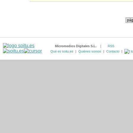
Micromedios Digitales S.L.
|
RSS
Qué es soitu.es
|
Quiénes somos
|
Contacto
|