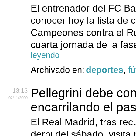
El entrenador del FC Ba
conocer hoy la lista de 
Campeones contra el Ru
cuarta jornada de la fas
leyendo
Archivado en:
deportes
,
fú
Pellegrini debe con
13:13
02
/11
/2009
encarrilando el pa
El Real Madrid, tras rec
derbi del sábado, visit