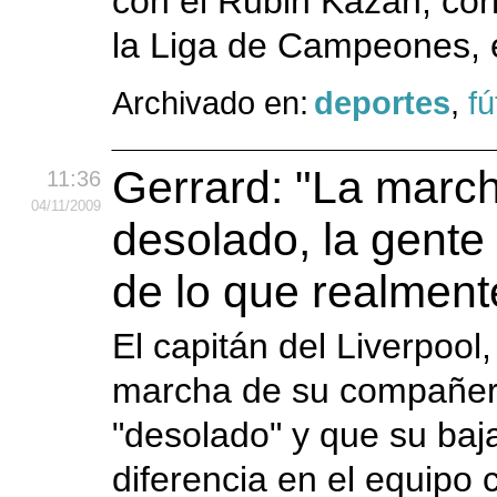
con el Rubin Kazan, cor
la Liga de Campeones, 
Archivado en:
deportes
,
fú
Gerrard: "La marc
11:36
04
/11
/2009
desolado, la gente
de lo que realment
El capitán del Liverpool
marcha de su compañero
"desolado" y que su baj
diferencia en el equipo