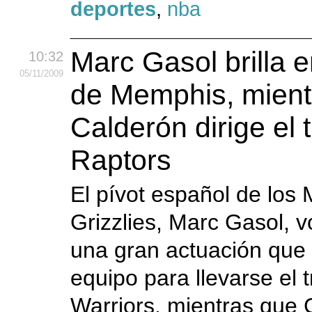
deportes
,
nba
Marc Gasol brilla e
10:32
05
/11
/2009
de Memphis, mient
Calderón dirige el 
Raptors
El pívot español de los
Grizzlies, Marc Gasol, vo
una gran actuación que 
equipo para llevarse el t
Warriors, mientras que 