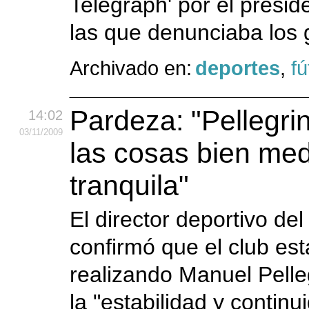
Telegraph' por el presid
las que denunciaba los 
Archivado en:
deportes
,
fú
Pardeza: "Pellegrin
14:02
03
/11
/2009
las cosas bien med
tranquila"
El director deportivo de
confirmó que el club est
realizando Manuel Pelle
la "estabilidad y continu