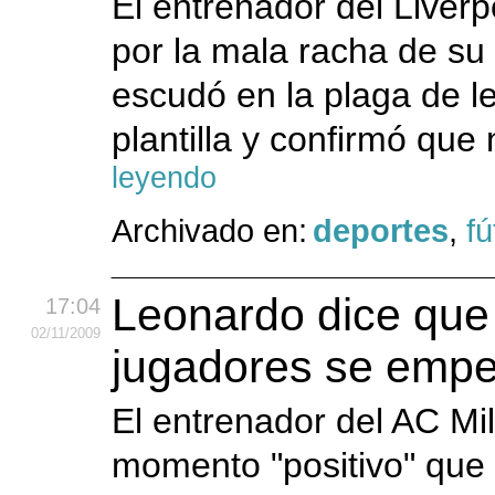
El entrenador del Liver
por la mala racha de su
escudó en la plaga de l
plantilla y confirmó que
leyendo
Archivado en:
deportes
,
fú
Leonardo dice que
17:04
02
/11
/2009
jugadores se empez
El entrenador del AC Mi
momento "positivo" que 