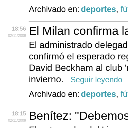
Archivado en:
deportes
,
fú
El Milan confirma 
18:56
02
/11
/2009
El administrado delegad
confirmó el esperado re
David Beckham al club '
invierno.
Seguir leyendo
Archivado en:
deportes
,
fú
Benítez: "Debemos 
18:15
02
/11
/2009