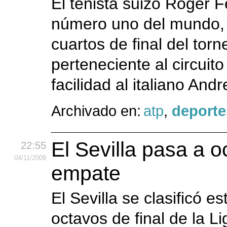
El tenista suizo Roger F
número uno del mundo, 
cuartos de final del torn
perteneciente al circuit
facilidad al italiano And
Archivado en:
atp
,
deporte
El Sevilla pasa a o
22:55
04
/11
/2009
empate
El Sevilla se clasificó
octavos de final de la 