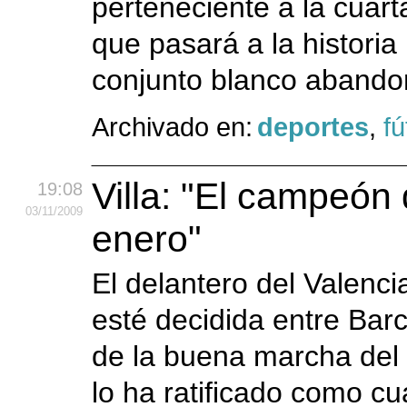
perteneciente a la cuar
que pasará a la historia
conjunto blanco abando
Archivado en:
deportes
,
fú
Villa: "El campeón
19:08
03
/11
/2009
enero"
El delantero del Valenci
esté decidida entre Bar
de la buena marcha del 
lo ha ratificado como cu