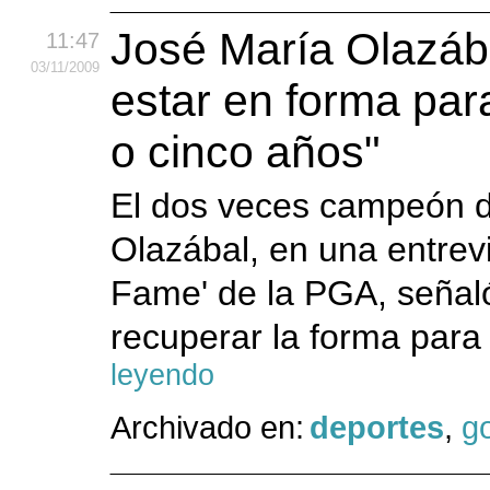
José María Olazábal
11:47
03
/11
/2009
estar en forma para
o cinco años"
El dos veces campeón d
Olazábal, en una entrevis
Fame' de la PGA, señaló
recuperar la forma para 
leyendo
Archivado en:
deportes
,
go