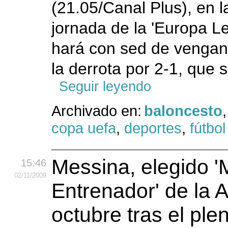
(21.05/Canal Plus), en l
jornada de la 'Europa Le
hará con sed de venga
la derrota por 2-1, que s
Seguir leyendo
Archivado en:
baloncesto
,
copa uefa
,
deportes
,
fútbol
Messina, elegido '
15:46
02
/11
/2009
Entrenador' de la 
octubre tras el ple