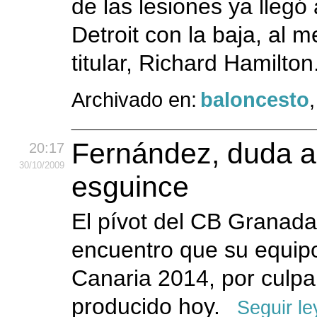
de las lesiones ya llegó
Detroit con la baja, al 
titular, Richard Hamilton
Archivado en:
baloncesto
Fernández, duda a
20:17
30
/10
/2009
esguince
El pívot del CB Granad
encuentro que su equipo
Canaria 2014, por culp
producido hoy.
Seguir l