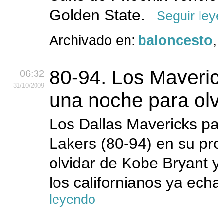
Golden State.
Seguir le
Archivado en:
baloncesto
80-94. Los Maveri
06:32
31
/10
/2009
una noche para olv
Los Dallas Mavericks p
Lakers (80-94) en su pr
olvidar de Kobe Bryant 
los californianos ya ec
leyendo