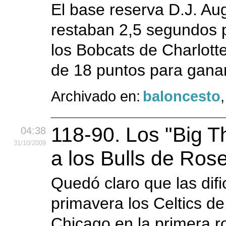
El base reserva D.J. Aug
restaban 2,5 segundos p
los Bobcats de Charlott
de 18 puntos para ganar
Archivado en:
baloncesto
118-90. Los "Big T
04:38
31
/10
/2009
a los Bulls de Ros
Quedó claro que las difi
primavera los Celtics de
Chicago en la primera r