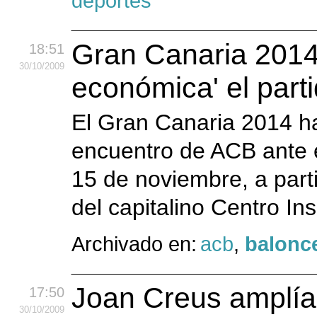
deportes
Gran Canaria 2014 
18:51
30
/10
/2009
económica' el part
El Gran Canaria 2014 h
encuentro de ACB ante e
15 de noviembre, a parti
del capitalino Centro In
Archivado en:
acb
,
balonc
Joan Creus amplía
17:50
30
/10
/2009