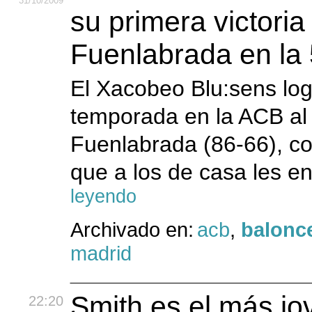
31
/10
/2009
su primera victoria
Fuenlabrada en la 
El Xacobeo Blu:sens logr
temporada en la ACB al 
Fuenlabrada (86-66), con
que a los de casa les e
leyendo
Archivado en:
acb
,
balonc
madrid
Smith es el más jo
22:20