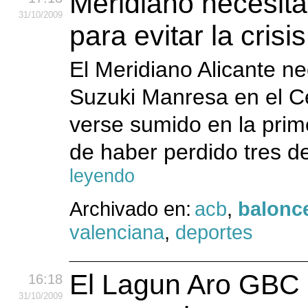
Meridiano necesita
31
/10
/2009
para evitar la crisis
El Meridiano Alicante n
Suzuki Manresa en el Ce
verse sumido en la prim
de haber perdido tres de
leyendo
Archivado en:
acb
,
balonc
valenciana
,
deportes
El Lagun Aro GBC b
16:18
31
/10
/2009