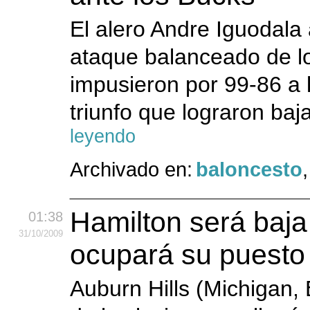
El alero Andre Iguodala 
ataque balanceado de lo
impusieron por 99-86 a 
triunfo que lograron baj
leyendo
Archivado en:
baloncesto
Hamilton será baja
01:38
31
/10
/2009
ocupará su puesto d
Auburn Hills (Michigan,