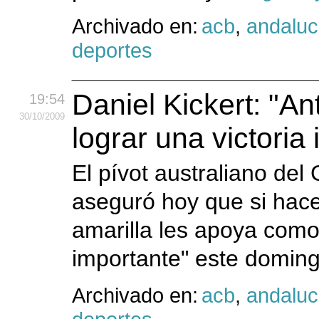
Archivado en:
acb
,
andaluc
deportes
Daniel Kickert: "A
19:54
30
/10
/2009
lograr una victoria
El pívot australiano del
aseguró hoy que si hacen
amarilla les apoya como
importante" este domin
Archivado en:
acb
,
andaluc