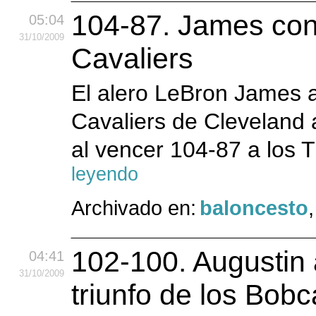
104-87. James cons
05:04
31
/10
/2009
Cavaliers
El alero LeBron James a
Cavaliers de Cleveland 
al vencer 104-87 a los
leyendo
Archivado en:
baloncesto
102-100. Augustin 
04:41
31
/10
/2009
triunfo de los Bobc