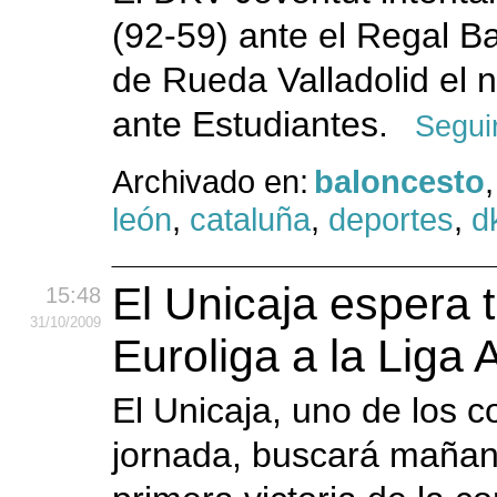
(92-59) ante el Regal Ba
de Rueda Valladolid el n
ante Estudiantes.
Segui
Archivado en:
baloncesto
león
,
cataluña
,
deportes
,
d
El Unicaja espera t
15:48
31
/10
/2009
Euroliga a la Liga
El Unicaja, uno de los co
jornada, buscará mañana