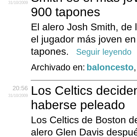
31
/10
/2009
900 tapones
El alero Josh Smith, de 
el jugador más joven en 
tapones.
Seguir leyendo
Archivado en:
baloncesto
Los Celtics decide
20:56
31
/10
/2009
haberse peleado
Los Celtics de Boston d
alero Glen Davis despué