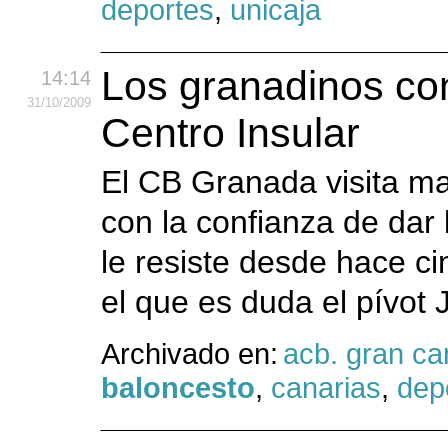
deportes
,
unicaja
Los granadinos con
14:14
31
/10
/2009
Centro Insular
El CB Granada visita ma
con la confianza de dar 
le resiste desde hace c
el que es duda el pívot 
Archivado en:
acb. gran ca
baloncesto
,
canarias
,
dep