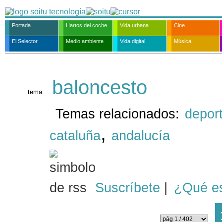
Portada
Hartos del coche
Vida urbana
Cine
El Selector
Medio ambiente
Vida digital
Música
baloncesto
tema:
Temas relacionados:
depor
,
cataluña
andalucía
Suscríbete
|
¿Qué e