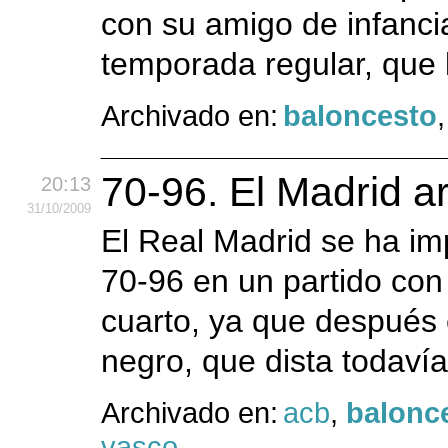
con su amigo de infancia
temporada regular, que 
Archivado en:
baloncesto
70-96. El Madrid ar
20:13
31
/10
/2009
El Real Madrid se ha im
70-96 en un partido con 
cuarto, ya que después e
negro, que dista todavía
Archivado en:
acb
,
balonc
vasco