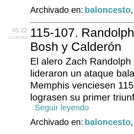
Archivado en:
baloncesto
115-107. Randolph
05:22
31
/10
/2009
Bosh y Calderón
El alero Zach Randolph 
lideraron un ataque bal
Memphis venciesen 115-
lograsen su primer triun
Seguir leyendo
Archivado en:
baloncesto