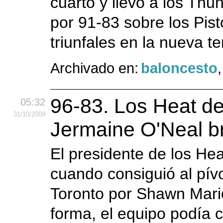
cuarto y llevó a los Thu
por 91-83 sobre los Pis
triunfales en la nueva 
Archivado en:
baloncesto
96-83. Los Heat de
05:32
31
/10
/2009
Jermaine O'Neal br
El presidente de los Hea
cuando consiguió al pív
Toronto por Shawn Mari
forma, el equipo podía 