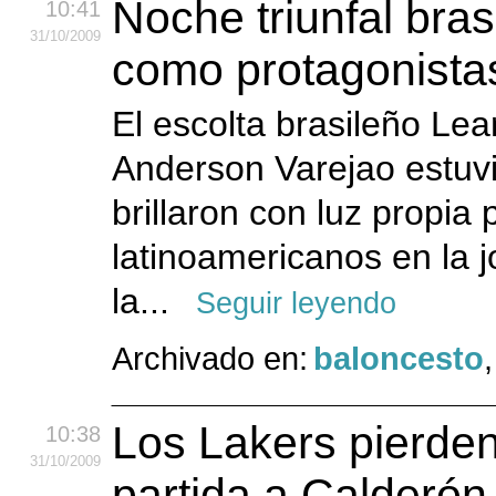
Noche triunfal bra
10:41
31
/10
/2009
como protagonista
El escolta brasileño Le
Anderson Varejao estuvi
brillaron con luz propia
latinoamericanos en la 
la...
Seguir leyendo
Archivado en:
baloncesto
Los Lakers pierden
10:38
31
/10
/2009
partida a Calderón