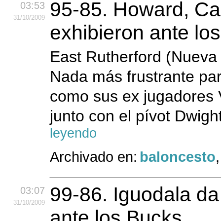
95-85. Howard, Ca
03:53
31
/10
/2009
exhibieron ante lo
East Rutherford (Nueva 
Nada más frustrante pa
como sus ex jugadores 
junto con el pívot Dwig
leyendo
Archivado en:
baloncesto
99-86. Iguodala da 
03:07
31
/10
/2009
ante los Bucks