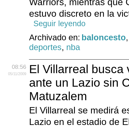
Warriors, mientras que 
estuvo discreto en la vict
Seguir leyendo
Archivado en:
baloncesto
,
deportes
,
nba
El Villarreal busc
08:56
05
/11
/2009
ante un Lazio sin C
Matuzalem
El Villarreal se medirá e
Lazio en el estadio de E