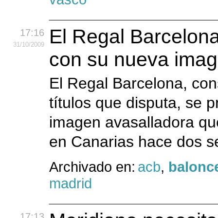
El Regal Barcelon
17:16
31
/10
/2009
con su nueva imag
El Regal Barcelona, cons
títulos que disputa, se 
imagen avasalladora qu
en Canarias hace dos 
Archivado en:
acb
,
balonc
madrid
17:13