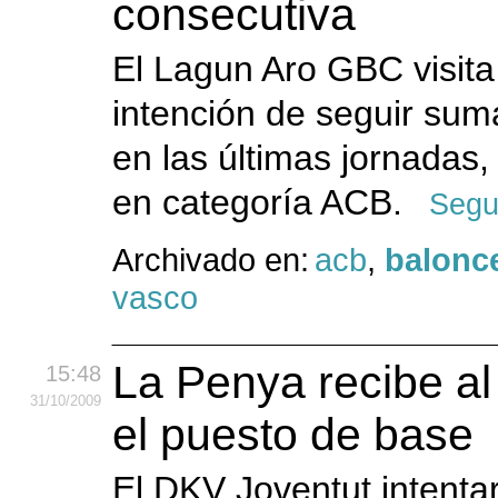
consecutiva
El Lagun Aro GBC visita
intención de seguir sum
en las últimas jornadas, 
en categoría ACB.
Segu
Archivado en:
acb
,
balonc
vasco
La Penya recibe al
15:48
31
/10
/2009
el puesto de base
El DKV Joventut intentar