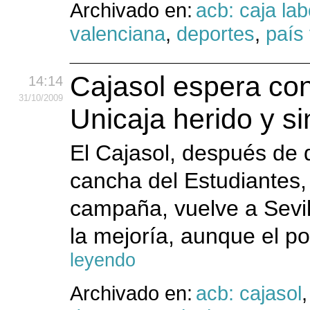
Archivado en:
acb: caja lab
valenciana
,
deportes
,
país
Cajasol espera con
14:14
31
/10
/2009
Unicaja herido y s
El Cajasol, después de q
cancha del Estudiantes, 
campaña, vuelve a Sevill
la mejoría, aunque el po
leyendo
Archivado en:
acb: cajasol