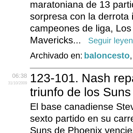
maratoniana de 13 parti
sorpresa con la derrota
campeones de liga, Los 
Mavericks...
Seguir leye
Archivado en:
baloncesto
123-101. Nash repa
06:38
31
/10
/2009
triunfo de los Suns
El base canadiense Ste
sexto partido en su carr
Suns de Phoenix vencie