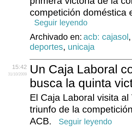
primera victoria de la co
competición doméstica e
Seguir leyendo
Archivado en:
acb: cajasol
deportes
,
unicaja
Un Caja Laboral con
15:42
31
/10
/2009
busca la quinta vic
El Caja Laboral visita a
triunfo de la competici
ACB.
Seguir leyendo