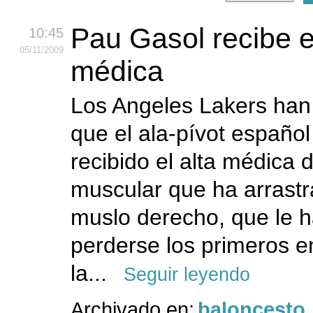
Pau Gasol recibe el
10:45
05
/11
/2009
médica
Los Angeles Lakers han
que el ala-pívot españo
recibido el alta médica d
muscular que ha arrastr
muslo derecho, que le 
perderse los primeros e
la...
Seguir leyendo
Archivado en:
baloncesto
,