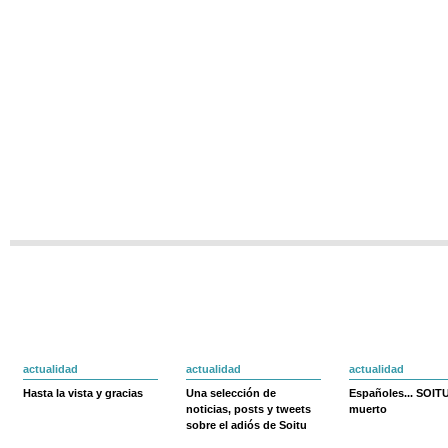
actualidad
actualidad
actualidad
Hasta la vista y gracias
Una selección de
Españoles... SOIT
noticias, posts y tweets
muerto
sobre el adiós de Soitu