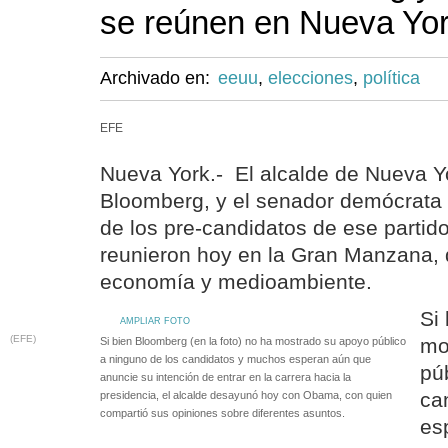
se reúnen en Nueva Yo
Archivado en:
eeuu
,
elecciones
,
política
EFE
Nueva York.- El alcalde de Nueva Y
Bloomberg, y el senador demócrat
de los pre-candidatos de ese partid
reunieron hoy en la Gran Manzana,
economía y medioambiente.
Si
AMPLIAR FOTO
(EFE)
mo
Si bien Bloomberg (en la foto) no ha mostrado su apoyo público
a ninguno de los candidatos y muchos esperan aún que
pú
anuncie su intención de entrar en la carrera hacia la
ca
presidencia, el alcalde desayunó hoy con Obama, con quien
compartió sus opiniones sobre diferentes asuntos.
es