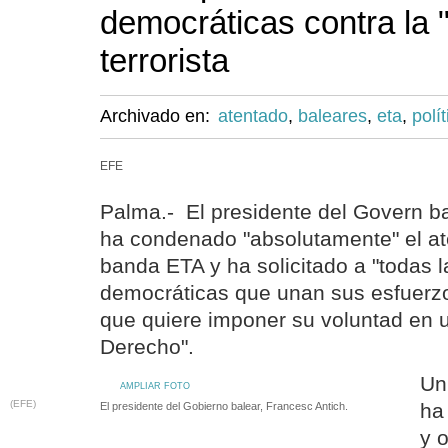
democráticas contra la "
terrorista
Archivado en:
atentado
,
baleares
,
eta
,
polít
EFE
Palma.- El presidente del Govern ba
ha condenado "absolutamente" el at
banda ETA y ha solicitado a "todas l
democráticas que unan sus esfuerzo
que quiere imponer su voluntad en 
Derecho".
Un
AMPLIAR FOTO
(EFE)
ha
El presidente del Gobierno balear, Francesc Antich.
y 