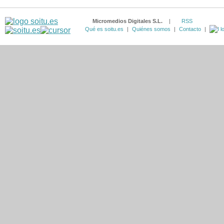
Micromedios Digitales S.L.
|
RSS
Qué es soitu.es
|
Quiénes somos
|
Contacto
|