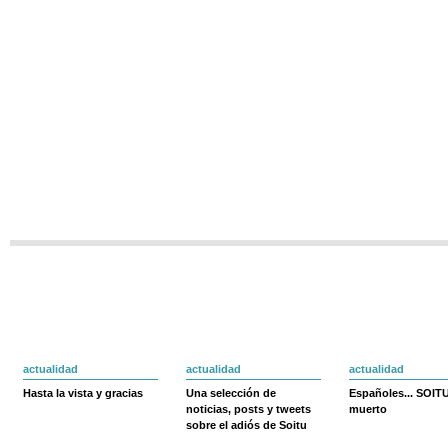
actualidad
actualidad
actualidad
Hasta la vista y gracias
Una selección de
Españoles... SOIT
noticias, posts y tweets
muerto
sobre el adiós de Soitu