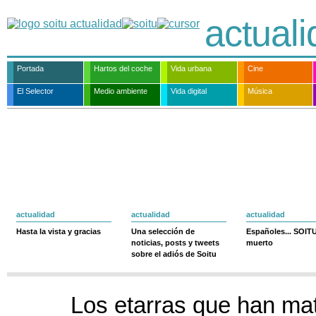
actual
Portada
Hartos del coche
Vida urbana
Cine
El Selector
Medio ambiente
Vida digital
Música
actualidad
actualidad
actualidad
Hasta la vista y gracias
Una selección de
Españoles... SOIT
noticias, posts y tweets
muerto
sobre el adiós de Soitu
Los etarras que han mat