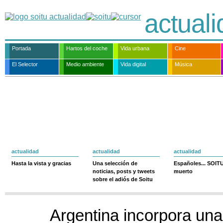
actual
Portada
Hartos del coche
Vida urbana
Cine
El Selector
Medio ambiente
Vida digital
Música
actualidad
actualidad
actualidad
Hasta la vista y gracias
Una selección de
Españoles... SOIT
noticias, posts y tweets
muerto
sobre el adiós de Soitu
Argentina incorpora un