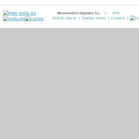
Micromedios Digitales S.L.
|
RSS
Qué es soitu.es
|
Quiénes somos
|
Contacto
|