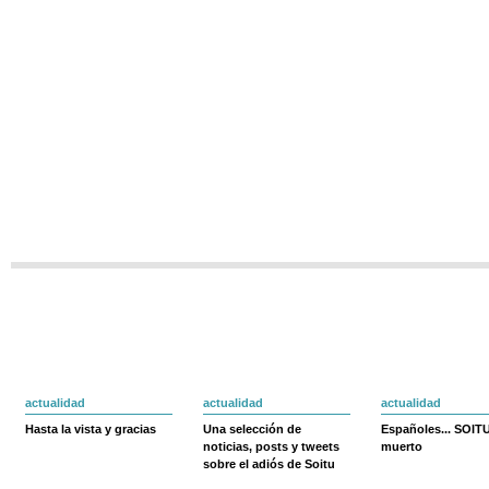
actualidad
actualidad
actualidad
Hasta la vista y gracias
Una selección de
Españoles... SOIT
noticias, posts y tweets
muerto
sobre el adiós de Soitu