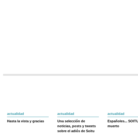
actualidad
actualidad
actualidad
Hasta la vista y gracias
Una selección de
Españoles... SOIT
noticias, posts y tweets
muerto
sobre el adiós de Soitu