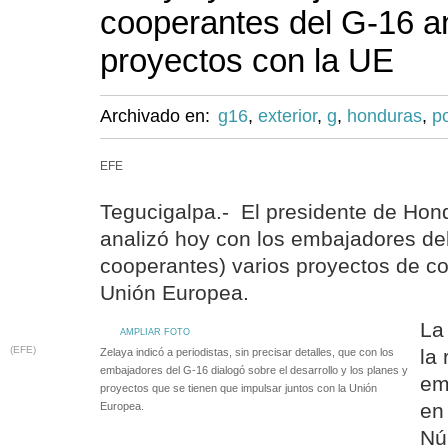
cooperantes del G-16 a
proyectos con la UE
Archivado en:
g16
,
exterior
,
g
,
honduras
,
po
EFE
Tegucigalpa.- El presidente de Hon
analizó hoy con los embajadores de
cooperantes) varios proyectos de c
Unión Europea.
La
AMPLIAR FOTO
(EFE)
la 
Zelaya indicó a periodistas, sin precisar detalles, que con los
embajadores del G-16 dialogó sobre el desarrollo y los planes y
em
proyectos que se tienen que impulsar juntos con la Unión
en
Europea.
Nú