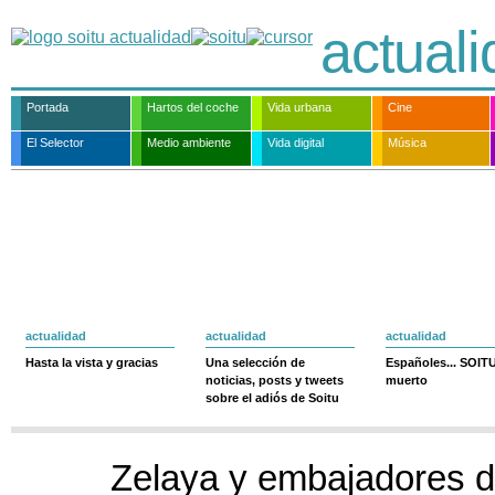
actual
Portada
Hartos del coche
Vida urbana
Cine
El Selector
Medio ambiente
Vida digital
Música
actualidad
actualidad
actualidad
Hasta la vista y gracias
Una selección de
Españoles... SOIT
noticias, posts y tweets
muerto
sobre el adiós de Soitu
Zelaya y embajadores d