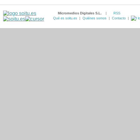
Micromedios Digitales S.L.
|
RSS
Qué es soitu.es
|
Quiénes somos
|
Contacto
|