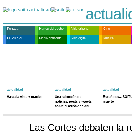
actual
Portada
Hartos del coche
Vida urbana
Cine
El Selector
Medio ambiente
Vida digital
Música
actualidad
actualidad
actualidad
Hasta la vista y gracias
Una selección de
Españoles... SOIT
noticias, posts y tweets
muerto
sobre el adiós de Soitu
Las Cortes debaten la r