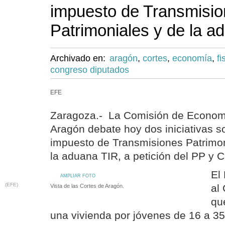
impuesto de Transmisi
Patrimoniales y de la a
Archivado en:
aragón
,
cortes
,
economía
,
fi
congreso diputados
EFE
Zaragoza.- La Comisión de Economí
Aragón debate hoy dos iniciativas so
impuesto de Transmisiones Patrimoni
la aduana TIR, a petición del PP y 
El
AMPLIAR FOTO
(EFE)
al
Vista de las Cortes de Aragón.
qu
una vivienda por jóvenes de 16 a 3