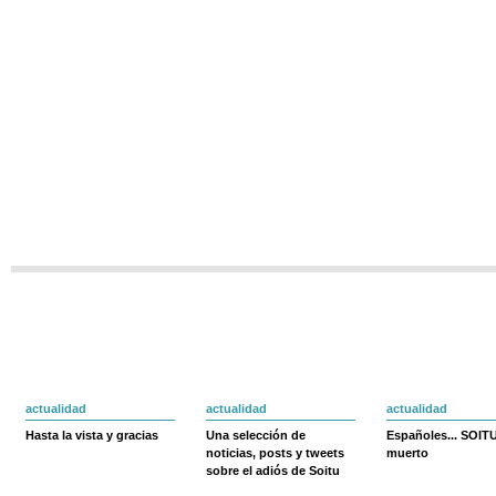
actualidad
actualidad
actualidad
Hasta la vista y gracias
Una selección de
Españoles... SOIT
noticias, posts y tweets
muerto
sobre el adiós de Soitu