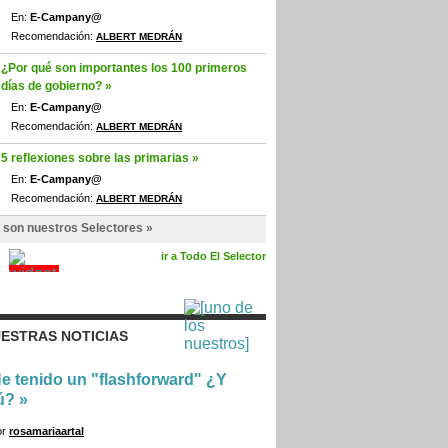
En:
E-Campany@
Recomendación:
ALBERT MEDRÁN
¿Por qué son importantes los 100 primeros
días de gobierno? »
En:
E-Campany@
Recomendación:
ALBERT MEDRÁN
5 reflexiones sobre las primarias »
En:
E-Campany@
Recomendación:
ALBERT MEDRÁN
 son nuestros Selectores »
ir a Todo El Selector
ESTRAS NOTICIAS
e tenido un "flashforward" ¿Y
ú?
»
or
rosamariaartal