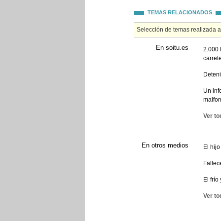
TEMAS RELACIONADOS
Selección de temas realizada 
En soitu.es
2.000 
carret
Deteni
Un inf
malfor
Ver to
En otros medios
El hij
Fallec
El frí
Ver to