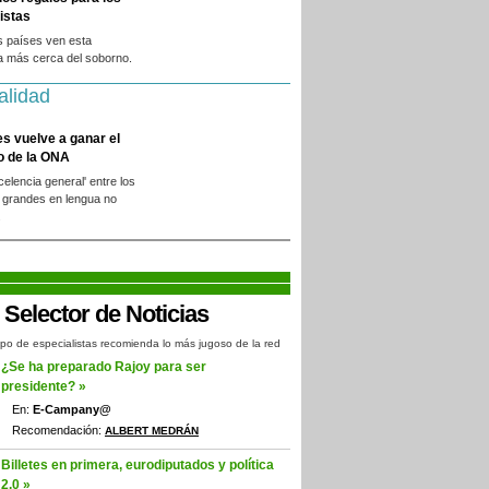
istas
s países ven esta
a más cerca del soborno.
alidad
es vuelve a ganar el
o de la ONA
xcelencia general' entre los
 grandes en lengua no
.
po de especialistas recomienda lo más jugoso de la red
¿Se ha preparado Rajoy para ser
presidente? »
En:
E-Campany@
Recomendación:
ALBERT MEDRÁN
Billetes en primera, eurodiputados y política
2.0 »