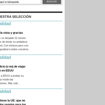
ESTRA SELECCIÓN
alidad
la vista y gracias
es se despide 22 meses
 de iniciar su andadura
ed. Con tristeza pero con
ratitud a todos vosotros.
alidad
licio (o no) de viajar
en en EEUU
 a EEUU a probar su
quí están las
iones. Mal, mal...
alidad
imos la UE: que no
 los regalos para los