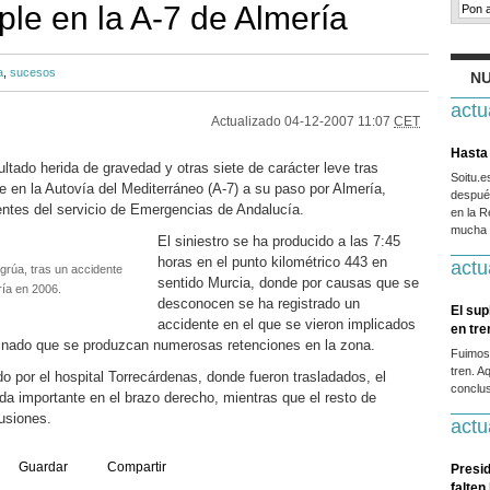
iple en la A-7 de Almería
a
,
sucesos
NU
actu
Actualizado
04-12-2007 11:07
CET
Hasta 
tado herida de gravedad y otras siete de carácter leve tras
Soitu.
le en la Autovía del Mediterráneo (A-7) a su paso por Almería,
después
ntes del servicio de Emergencias de Andalucía.
en la R
mucha g
El siniestro se ha producido a las 7:45
horas en el punto kilométrico 443 en
actu
grúa, tras un accidente
sentido Murcia, donde por causas que se
ría en 2006.
desconocen se ha registrado un
El sup
accidente en el que se vieron implicados
en tr
iginado que se produzcan numerosas retenciones en la zona.
Fuimos
tren. A
do por el hospital Torrecárdenas, donde fueron trasladados, el
conclus
da importante en el brazo derecho, mientras que el resto de
tusiones.
actu
Guardar
Compartir
Presid
falten