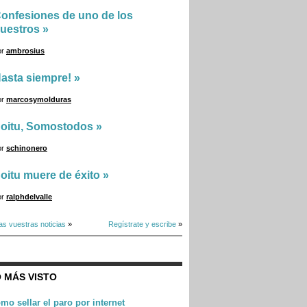
onfesiones de uno de los
uestros
»
or
ambrosius
asta siempre!
»
or
marcosymolduras
oitu, Somostodos
»
or
schinonero
oitu muere de éxito
»
or
ralphdelvalle
as vuestras noticias
»
Regístrate y escribe
»
 MÁS VISTO
mo sellar el paro por internet