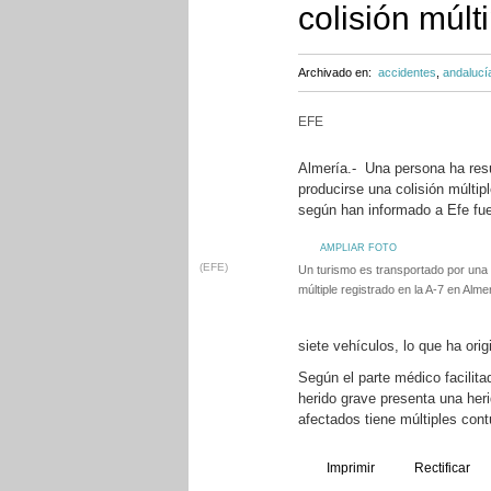
colisión múlt
Archivado en:
accidentes
,
andalucí
EFE
Almería.- Una persona ha resul
producirse una colisión múltip
según han informado a Efe fue
AMPLIAR FOTO
(EFE)
Un turismo es transportado por una 
múltiple registrado en la A-7 en Alme
siete vehículos, lo que ha or
Según el parte médico facilita
herido grave presenta una heri
afectados tiene múltiples con
Imprimir
Rectificar