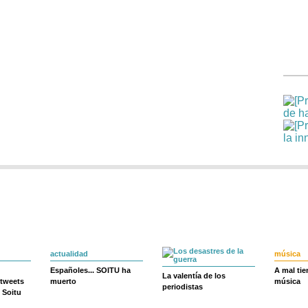
actualidad
música
Españoles... SOITU ha
A mal ti
La valentía de los
 tweets
muerto
música
periodistas
 Soitu