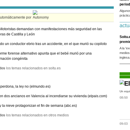
period
Alguno
práctic
automáticamente por
actu
Motoristas demandan con manifestaciones más seguridad en las
eras de Castilla y León
Soitu.
premi
do un conductor ebrio tras un accidente, en el que murió su copiloto
A la 'e
medios
orme forense alternativo apunta que el bebé murió por una
inglesa
mación congénita
dos
los temas relacionados en soitu.es
o perdona, la ley no (elmundo.es)
Un equi
en dos ancianos en Valencia al incendiarse su vivienda (elpais.com)
08:50
o y la nieve protagonizan el fin de semana (abc.es)
dos
los temas relacionados en otros medios
09:03