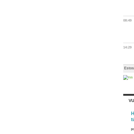
08:49
14:29
Estos
VU
H
t
p