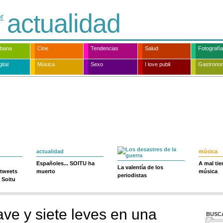
actualidad
rbana
Cine
Tendencias
Salud
Fotografía
ital
Música
Sexo
I love publi
Gastrono
actualidad
música
Españoles... SOITU ha
A mal ti
La valentía de los
 tweets
muerto
música
periodistas
 Soitu
ave y siete leves en una
BUSC