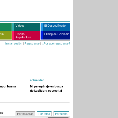
Vídeos
El Descodificador
mía
Diseño +
El blog de Gervasio
Arquitectura
Iniciar sesión
|
Registrarse
|
¿Por qué registrarse?
actualidad
empo, buena
Mi peregrinaje en busca
de la píldora postcoital
AR
Por palabras
Por tema
Por fecha