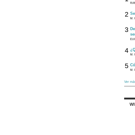
RA
2
Se
M. 
3
De
se
EU
4
¿Q
M. 
5
Có
M. 
Ver má
W