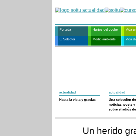
Portada
Hartos del coche
Vida u
El Selector
Medio ambiente
Vida dig
actualidad
actualidad
Hasta la vista y gracias
Una selección de
noticias, posts y
sobre el adiós de
Un herido gr