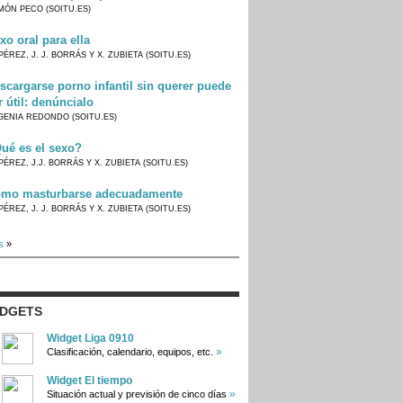
MÓN PECO (SOITU.ES)
xo oral para ella
PÉREZ, J. J. BORRÁS Y X. ZUBIETA (SOITU.ES)
scargarse porno infantil sin querer puede
r útil: denúncialo
GENIA REDONDO (SOITU.ES)
ué es el sexo?
PÉREZ, J.J. BORRÁS Y X. ZUBIETA (SOITU.ES)
mo masturbarse adecuadamente
PÉREZ, J. J. BORRÁS Y X. ZUBIETA (SOITU.ES)
s
»
IDGETS
Widget Liga 0910
»
Clasificación, calendario, equipos, etc.
Widget El tiempo
»
Situación actual y previsión de cinco días