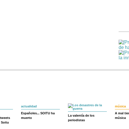
actualidad
música
Españoles... SOITU ha
A mal ti
La valentía de los
 tweets
muerto
música
periodistas
 Soitu