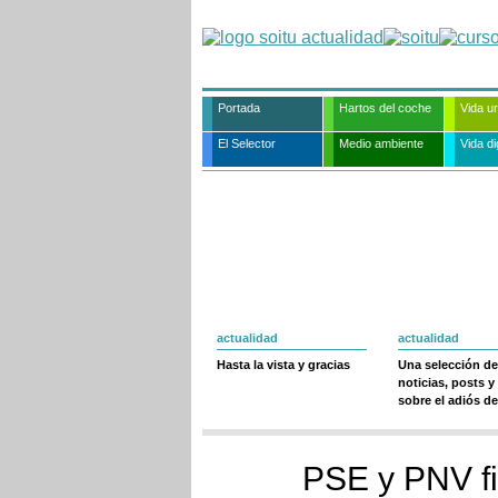
Portada
Hartos del coche
Vida u
El Selector
Medio ambiente
Vida dig
actualidad
actualidad
Hasta la vista y gracias
Una selección de
noticias, posts y
sobre el adiós de
PSE y PNV fi