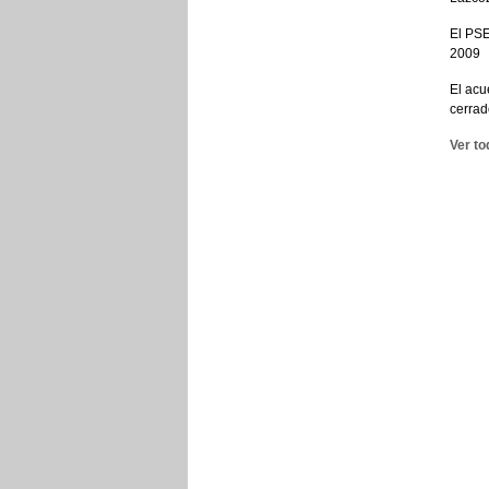
El PSE
2009
El acu
cerrad
Ver to