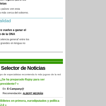
istas
s países ven esta
a más cerca del soborno.
alidad
es vuelve a ganar el
o de la ONA
xcelencia general' entre los
 grandes en lengua no
.
po de especialistas recomienda lo más jugoso de la red
¿Se ha preparado Rajoy para ser
presidente? »
En:
E-Campany@
Recomendación:
ALBERT MEDRÁN
Billetes en primera, eurodiputados y política
2.0 »