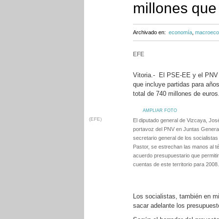
millones que 
Archivado en:
economía
,
macroeco
EFE
Vitoria.- El PSE-EE y el PNV 
que incluye partidas para años
total de 740 millones de euros
AMPLIAR FOTO
(EFE)
El diputado general de Vizcaya, José 
portavoz del PNV en Juntas Generale
secretario general de los socialista
Pastor, se estrechan las manos al té
acuerdo presupuestario que permitir
cuentas de este territorio para 2008.
Los socialistas, también en m
sacar adelante los presupuest