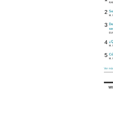
RA
2
Se
M. 
3
De
se
EU
4
¿Q
M. 
5
Có
M. 
Ver má
W