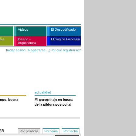
Vídeos
El Descodificador
mía
Diseño +
El blog de Gervasio
Arquitectura
Iniciar sesión
|
Registrarse
|
¿Por qué registrarse?
actualidad
empo, buena
Mi peregrinaje en busca
de la píldora postcoital
AR
Por palabras
Por tema
Por fecha