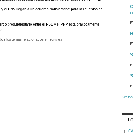
C
 y el PNV llegan a un acuerdo 'satisfactorio' para las cuentas de
n
p
erdo presupuestario entre el PSE y el PNV está prácticamente
o
H
dos
los temas relacionados en soitu.es
p
S
p
S
p
Ver tod
LO
1
Có