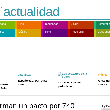
actualidad
rbana
Cine
Tendencias
Salud
Fotografía
ital
Música
Sexo
I love publi
Gastrono
actualidad
música
Españoles... SOITU ha
A mal ti
La valentía de los
 tweets
muerto
música
periodistas
 Soitu
rman un pacto por 740
BUSC