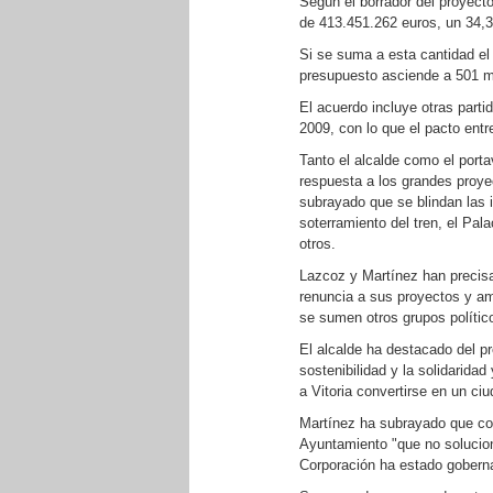
Según el borrador del proyect
de 413.451.262 euros, un 34,
Si se suma a esta cantidad el
presupuesto asciende a 501 mi
El acuerdo incluye otras partid
2009, con lo que el pacto ent
Tanto el alcalde como el port
respuesta a los grandes proye
subrayado que se blindan las i
soterramiento del tren, el Pal
otros.
Lazcoz y Martínez han precisa
renuncia a sus proyectos y a
se sumen otros grupos polític
El alcalde ha destacado del p
sostenibilidad y la solidarida
a Vitoria convertirse en un ci
Martínez ha subrayado que con
Ayuntamiento "que no solucion
Corporación ha estado goberna