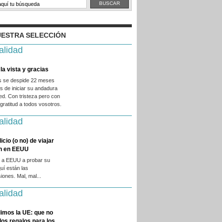
ESTRA SELECCIÓN
alidad
la vista y gracias
es se despide 22 meses
 de iniciar su andadura
ed. Con tristeza pero con
ratitud a todos vosotros.
alidad
licio (o no) de viajar
en en EEUU
 a EEUU a probar su
quí están las
iones. Mal, mal...
alidad
imos la UE: que no
 los regalos para los