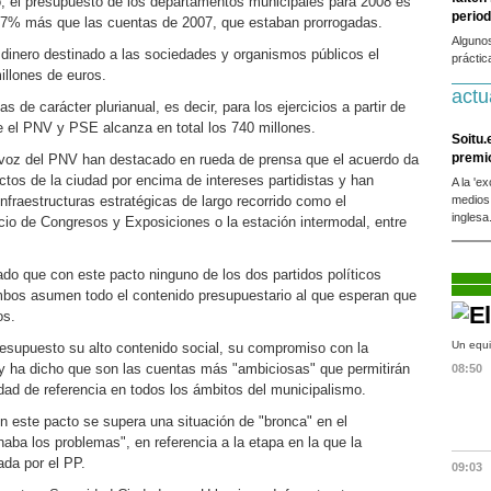
o, el presupuesto de los departamentos municipales para 2008 es
period
37% más que las cuentas de 2007, que estaban prorrogadas.
Alguno
 dinero destinado a las sociedades y organismos públicos el
práctic
llones de euros.
actu
as de carácter plurianual, es decir, para los ejercicios a partir de
re el PNV y PSE alcanza en total los 740 millones.
Soitu.
premi
avoz del PNV han destacado en rueda de prensa que el acuerdo da
ctos de la ciudad por encima de intereses partidistas y han
A la 'e
nfraestructuras estratégicas de largo recorrido como el
medios
inglesa
acio de Congresos y Exposiciones o la estación intermodal, entre
do que con este pacto ninguno de los dos partidos políticos
mbos asumen todo el contenido presupuestario al que esperan que
os.
Un equi
resupuesto su alto contenido social, su compromiso con la
d y ha dicho que son las cuentas más "ambiciosas" que permitirán
08:50
udad de referencia en todos los ámbitos del municipalismo.
 este pacto se supera una situación de "bronca" en el
aba los problemas", en referencia a la etapa en la que la
da por el PP.
09:03