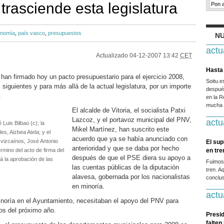
trasciende esta legislatura
nomía
,
país vasco
,
presupuestos
NU
actu
Actualizado
04-12-2007 13:42
CET
Hasta 
han firmado hoy un pacto presupuestario para el ejercicio 2008,
Soitu.
 siguientes y para más allá de la actual legislatura, por un importe
después
.
en la R
mucha g
El alcalde de Vitoria, el socialista Patxi
Lazcoz, y el portavoz municipal del PNV,
actu
Luis Bilbao (c); la
Mikel Martínez, han suscrito este
s, Aizbea Atela; y el
acuerdo que ya se había anunciado con
s vizcaínos, José Antonio
El sup
anterioridad y que se daba por hecho
rmino del acto de firma del
en tr
después de que el PSE diera su apoyo a
á la aprobación de las
Fuimos
las cuentas públicas de la diputación
tren. A
alavesa, gobernada por los nacionalistas
conclus
en minoría.
actu
inoría en el Ayuntamiento, necesitaban el apoyo del PNV para
os del próximo año.
Presid
falten