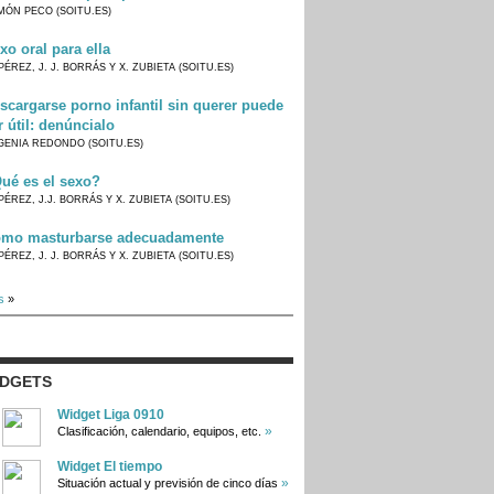
MÓN PECO (SOITU.ES)
xo oral para ella
PÉREZ, J. J. BORRÁS Y X. ZUBIETA (SOITU.ES)
scargarse porno infantil sin querer puede
r útil: denúncialo
GENIA REDONDO (SOITU.ES)
ué es el sexo?
PÉREZ, J.J. BORRÁS Y X. ZUBIETA (SOITU.ES)
mo masturbarse adecuadamente
PÉREZ, J. J. BORRÁS Y X. ZUBIETA (SOITU.ES)
s
»
IDGETS
Widget Liga 0910
»
Clasificación, calendario, equipos, etc.
Widget El tiempo
»
Situación actual y previsión de cinco días