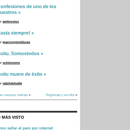
onfesiones de uno de los
uestros
»
or
ambrosius
asta siempre!
»
or
marcosymolduras
oitu, Somostodos
»
or
schinonero
oitu muere de éxito
»
or
ralphdelvalle
as vuestras noticias
»
Regístrate y escribe
»
 MÁS VISTO
mo sellar el paro por internet