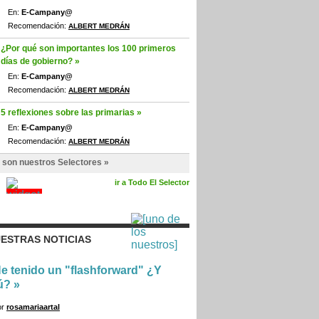
En:
E-Campany@
Recomendación:
ALBERT MEDRÁN
¿Por qué son importantes los 100 primeros
días de gobierno? »
En:
E-Campany@
Recomendación:
ALBERT MEDRÁN
5 reflexiones sobre las primarias »
En:
E-Campany@
Recomendación:
ALBERT MEDRÁN
 son nuestros Selectores »
ir a Todo El Selector
ESTRAS NOTICIAS
e tenido un "flashforward" ¿Y
ú?
»
or
rosamariaartal