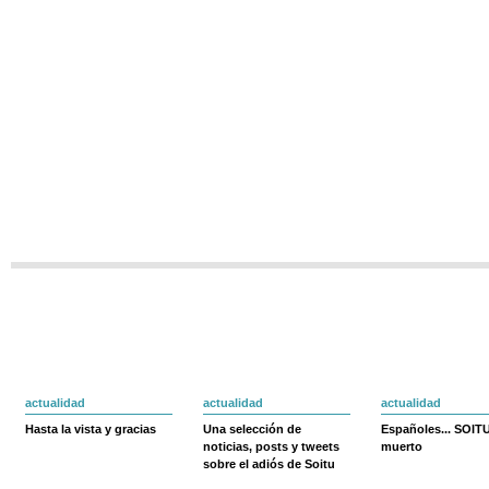
actualidad
actualidad
actualidad
Hasta la vista y gracias
Una selección de
Españoles... SOIT
noticias, posts y tweets
muerto
sobre el adiós de Soitu