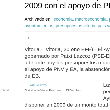
2009 con el apoyo de 
Archivado en:
economia
,
macroeconomia
,
ayuntamientos
,
presupuestos vitoria
,
pais 
EFE
Vitoria.- Vitoria, 20 ene EFE).- El A
gobernado por Patxi Lazcoz (PSE-E
adelante hoy los presupuestos muni
el apoyo de PNV y EA, la abstención
de EB.
La
AMPLIAR FOTO
(EFE)
per
El alcalde de Vitoria, Patxi Lazcoz. EFE/Archivo
Ay
disponer en 2009 de un monto total