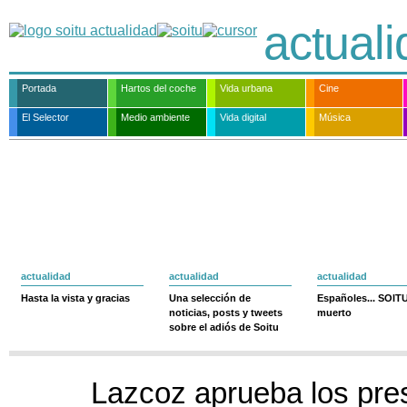
actual
Portada
Hartos del coche
Vida urbana
Cine
El Selector
Medio ambiente
Vida digital
Música
actualidad
actualidad
actualidad
Hasta la vista y gracias
Una selección de
Españoles... SOIT
noticias, posts y tweets
muerto
sobre el adiós de Soitu
Lazcoz aprueba los pre