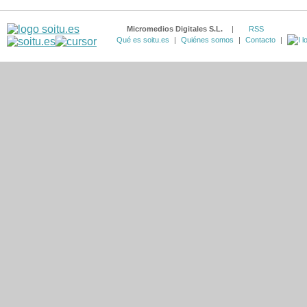
Micromedios Digitales S.L.
|
RSS
Qué es soitu.es
|
Quiénes somos
|
Contacto
|