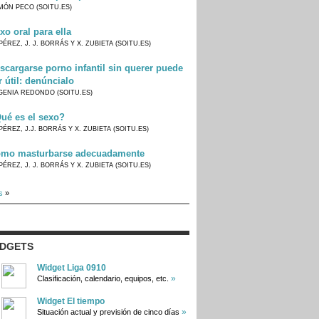
MÓN PECO (SOITU.ES)
xo oral para ella
PÉREZ, J. J. BORRÁS Y X. ZUBIETA (SOITU.ES)
scargarse porno infantil sin querer puede
r útil: denúncialo
GENIA REDONDO (SOITU.ES)
ué es el sexo?
PÉREZ, J.J. BORRÁS Y X. ZUBIETA (SOITU.ES)
mo masturbarse adecuadamente
PÉREZ, J. J. BORRÁS Y X. ZUBIETA (SOITU.ES)
s
»
IDGETS
Widget Liga 0910
»
Clasificación, calendario, equipos, etc.
Widget El tiempo
»
Situación actual y previsión de cinco días