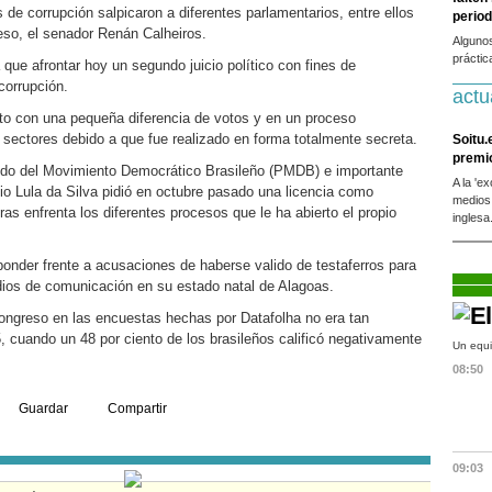
 de corrupción salpicaron a diferentes parlamentarios, entre ellos
period
reso, el senador Renán Calheiros.
Alguno
práctic
que afrontar hoy un segundo juicio político con fines de
corrupción.
actu
elto con una pequeña diferencia de votos y en un proceso
 sectores debido a que fue realizado en forma totalmente secreta.
Soitu.
premi
artido del Movimiento Democrático Brasileño (PMDB) e importante
A la 'e
cio Lula da Silva pidió en octubre pasado una licencia como
medios
as enfrenta los diferentes procesos que le ha abierto el propio
inglesa
ponder frente a acusaciones de haberse valido de testaferros para
edios de comunicación en su estado natal de Alagoas.
Congreso en las encuestas hechas por Datafolha no era tan
 cuando un 48 por ciento de los brasileños calificó negativamente
Un equi
08:50
Guardar
Compartir
09:03