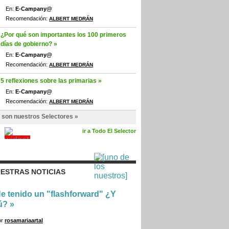
En:
E-Campany@
Recomendación:
ALBERT MEDRÁN
¿Por qué son importantes los 100 primeros
días de gobierno? »
En:
E-Campany@
Recomendación:
ALBERT MEDRÁN
5 reflexiones sobre las primarias »
En:
E-Campany@
Recomendación:
ALBERT MEDRÁN
 son nuestros Selectores »
ir a Todo El Selector
ESTRAS NOTICIAS
e tenido un "flashforward" ¿Y
ú?
»
or
rosamariaartal