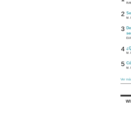
RA
2
Se
M. 
3
De
se
EU
4
¿Q
M. 
5
Có
M. 
Ver má
W