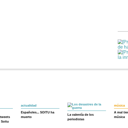
actualidad
música
Españoles... SOITU ha
A mal ti
La valentía de los
 tweets
muerto
música
periodistas
 Soitu