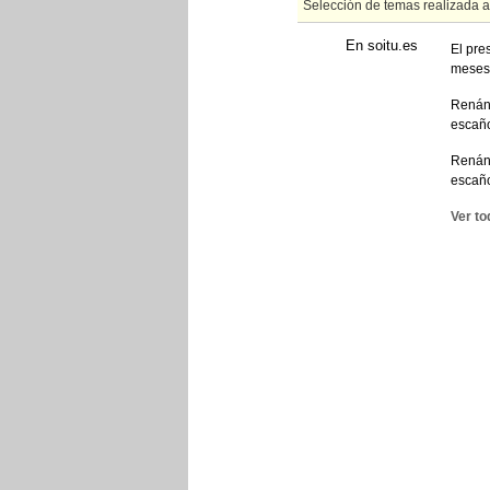
Selección de temas realizada 
En soitu.es
El pre
meses
Renán 
escañ
Renán 
escañ
Ver to