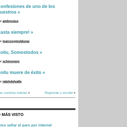
onfesiones de uno de los
uestros
»
or
ambrosius
asta siempre!
»
or
marcosymolduras
oitu, Somostodos
»
or
schinonero
oitu muere de éxito
»
or
ralphdelvalle
as vuestras noticias
»
Regístrate y escribe
»
 MÁS VISTO
mo sellar el paro por internet