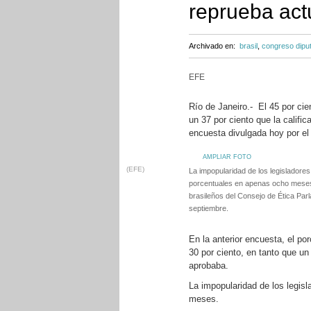
reprueba act
Archivado en:
brasil
,
congreso dipu
EFE
Río de Janeiro.- El 45 por cie
un 37 por ciento que la califi
encuesta divulgada hoy por el 
AMPLIAR FOTO
(EFE)
La impopularidad de los legisladores
porcentuales en apenas ocho meses.
brasileños del Consejo de Ética Par
septiembre.
En la anterior encuesta, el po
30 por ciento, en tanto que un 
aprobaba.
La impopularidad de los legis
meses.