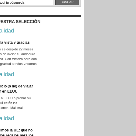
ESTRA SELECCIÓN
alidad
la vista y gracias
es se despide 22 meses
 de iniciar su andadura
ed. Con tristeza pero con
ratitud a todos vosotros.
alidad
licio (o no) de viajar
en en EEUU
 a EEUU a probar su
quí están las
iones. Mal, mal...
alidad
imos la UE: que no
 los regalos para los