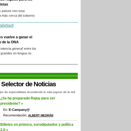
istas
s países ven esta
a más cerca del soborno.
alidad
es vuelve a ganar el
o de la ONA
xcelencia general' entre los
 grandes en lengua no
.
po de especialistas recomienda lo más jugoso de la red
¿Se ha preparado Rajoy para ser
presidente? »
En:
E-Campany@
Recomendación:
ALBERT MEDRÁN
Billetes en primera, eurodiputados y política
2.0 »