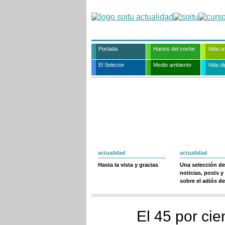
Portada
Hartos del coche
Vida u
El Selector
Medio ambiente
Vida dig
actualidad
actualidad
Hasta la vista y gracias
Una selección de
noticias, posts y
sobre el adiós de
El 45 por cie