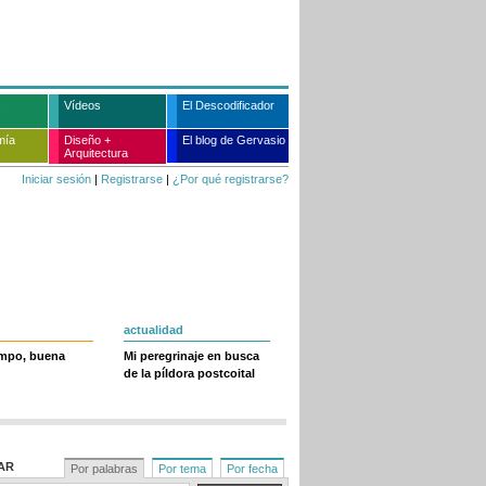
Vídeos
El Descodificador
mía
Diseño +
El blog de Gervasio
Arquitectura
Iniciar sesión
|
Registrarse
|
¿Por qué registrarse?
actualidad
empo, buena
Mi peregrinaje en busca
de la píldora postcoital
AR
Por palabras
Por tema
Por fecha