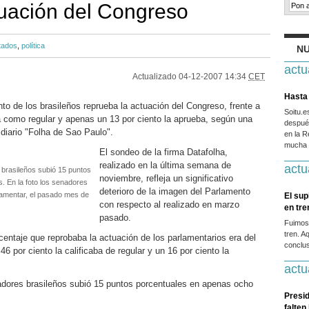
uación del Congreso
tados
,
política
NU
actu
Actualizado
04-12-2007 14:34
CET
Hasta 
nto de los brasileños reprueba la actuación del Congreso, frente a
Soitu.
ca como regular y apenas un 13 por ciento la aprueba, según una
después
diario "Folha de Sao Paulo".
en la R
mucha g
El sondeo de la firma Datafolha,
realizado en la última semana de
actu
 brasileños subió 15 puntos
noviembre, refleja un significativo
 En la foto los senadores
deterioro de la imagen del Parlamento
lamentar, el pasado mes de
El sup
con respecto al realizado en marzo
en tr
pasado.
Fuimos
tren. A
rcentaje que reprobaba la actuación de los parlamentarios era del
conclus
46 por ciento la calificaba de regular y un 16 por ciento la
actu
ladores brasileños subió 15 puntos porcentuales en apenas ocho
Presid
falten