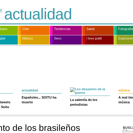
actualidad
rbana
Cine
Tendencias
Salud
Fotografía
ital
Música
Sexo
I love publi
Gastrono
actualidad
música
Españoles... SOITU ha
A mal ti
La valentía de los
 tweets
muerto
música
periodistas
 Soitu
nto de los brasileños
BUSC