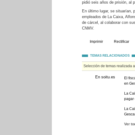
pidió seis años de prisión, al 
En último lugar, se situarían,
empleados de La Caixa, Alfons
de cárcel, al colaborar con su
CNMV.
Imprimir
Rectificar
TEMAS RELACIONADOS
Selección de temas realizada 
En soitu.es
El fis
en Ges
La Cai
pagar 
La Cai
Gescar
Ver to