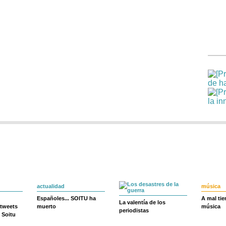
actualidad
música
Españoles... SOITU ha
A mal ti
La valentía de los
 tweets
muerto
música
periodistas
 Soitu