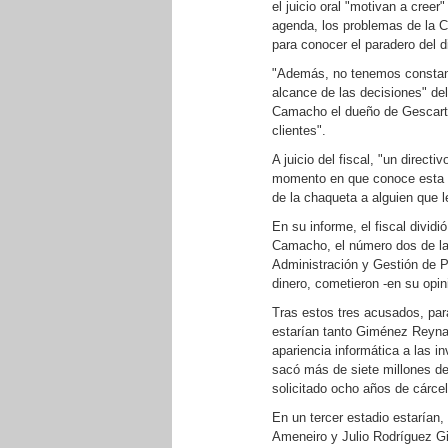
el juicio oral "motivan a cree
agenda, los problemas de la 
para conocer el paradero del di
"Además, no tenemos constanc
alcance de las decisiones" de
Camacho el dueño de Gescarter
clientes".
A juicio del fiscal, "un direct
momento en que conoce esta si
de la chaqueta a alguien que l
En su informe, el fiscal divid
Camacho, el número dos de la 
Administración y Gestión de P
dinero, cometieron -en su opin
Tras estos tres acusados, par
estarían tanto Giménez Reyna,
apariencia informática a las in
sacó más de siete millones de
solicitado ocho años de cárcel
En un tercer estadio estarían,
Ameneiro y Julio Rodríguez G