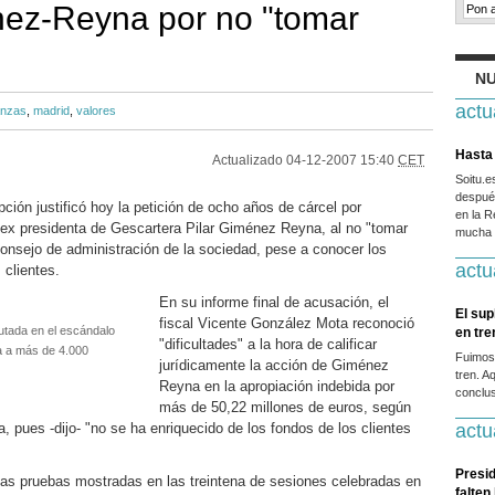
nez-Reyna por no "tomar
NU
actu
anzas
,
madrid
,
valores
Hasta 
Actualizado
04-12-2007 15:40
CET
Soitu.
después
pción justificó hoy la petición de ocho años de cárcel por
en la R
a ex presidenta de Gescartera Pilar Giménez Reyna, al no "tomar
mucha g
nsejo de administración de la sociedad, pese a conocer los
actu
 clientes.
En su informe final de acusación, el
El sup
fiscal Vicente González Mota reconoció
utada en el escándalo
en tr
"dificultades" a la hora de calificar
a a más de 4.000
Fuimos
jurídicamente la acción de Giménez
tren. A
Reyna en la apropiación indebida por
conclus
más de 50,22 millones de euros, según
 pues -dijo- "no se ha enriquecido de los fondos de los clientes
actu
Presid
 las pruebas mostradas en las treintena de sesiones celebradas en
falten