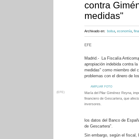
contra Gimé
medidas"
Archivado en:
bolsa
,
economía
,
fin
EFE
Madrid.- La Fiscalía Anticorru
apropiación indebida contra l
medidas" como miembro del co
problemas con el dinero de los
AMPLIAR FOTO
(EFE)
María del Pilar Giménez Reyna, imp
financiero de Gescartera, que afect
inversores.
los datos del Banco de España,
de Gescartera".
Sin embargo, según el fiscal,