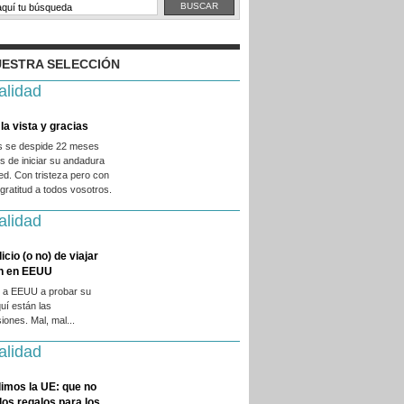
ESTRA SELECCIÓN
alidad
la vista y gracias
es se despide 22 meses
 de iniciar su andadura
ed. Con tristeza pero con
ratitud a todos vosotros.
alidad
licio (o no) de viajar
en en EEUU
 a EEUU a probar su
quí están las
iones. Mal, mal...
alidad
imos la UE: que no
 los regalos para los