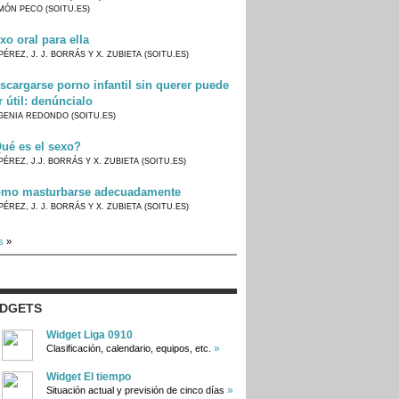
MÓN PECO (SOITU.ES)
xo oral para ella
PÉREZ, J. J. BORRÁS Y X. ZUBIETA (SOITU.ES)
scargarse porno infantil sin querer puede
r útil: denúncialo
GENIA REDONDO (SOITU.ES)
ué es el sexo?
PÉREZ, J.J. BORRÁS Y X. ZUBIETA (SOITU.ES)
mo masturbarse adecuadamente
PÉREZ, J. J. BORRÁS Y X. ZUBIETA (SOITU.ES)
s
»
IDGETS
Widget Liga 0910
»
Clasificación, calendario, equipos, etc.
Widget El tiempo
»
Situación actual y previsión de cinco días