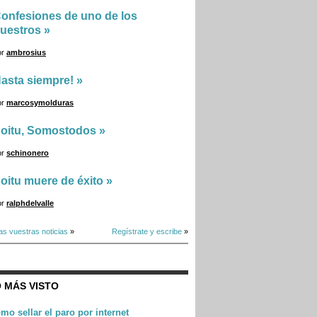
onfesiones de uno de los
uestros
»
or
ambrosius
asta siempre!
»
or
marcosymolduras
oitu, Somostodos
»
or
schinonero
oitu muere de éxito
»
or
ralphdelvalle
as vuestras noticias
»
Regístrate y escribe
»
 MÁS VISTO
mo sellar el paro por internet