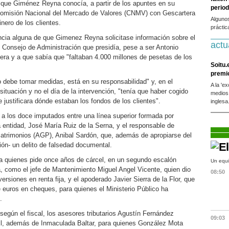
r" que Giménez Reyna conocía, a partir de los apuntes en su
period
Comisión Nacional del Mercado de Valores (CNMV) con Gescartera
Alguno
nero de los clientes.
práctic
ia alguna de que Gimenez Reyna solicitase información sobre el
actu
l Consejo de Administración que presidía, pese a ser Antonio
a y a que sabía que "faltaban 4.000 millones de pesetas de los
Soitu.
premi
ivo debe tomar medidas, está en su responsabilidad" y, en el
A la 'e
tuación y no el día de la intervención, "tenía que haber cogido
medios
e justificara dónde estaban los fondos de los clientes".
inglesa
ió a los doce imputados entre una línea superior formada por
entidad, José María Ruiz de la Serna, y el responsable de
atrimonios (AGP), Anibal Sardón, que, además de apropiarse del
ión- un delito de falsedad documental.
a quienes pide once años de cárcel, en un segundo escalón
Un equi
 como el jefe de Mantenimiento Miguel Angel Vicente, quien dio
08:50
versiones en renta fija, y el apoderado Javier Sierra de la Flor, que
 euros en cheques, para quienes el Ministerio Público ha
.
 según el fiscal, los asesores tributarios Agustín Fernández
09:03
il, además de Inmaculada Baltar, para quienes González Mota