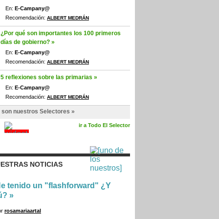
En:
E-Campany@
Recomendación:
ALBERT MEDRÁN
¿Por qué son importantes los 100 primeros
días de gobierno? »
En:
E-Campany@
Recomendación:
ALBERT MEDRÁN
5 reflexiones sobre las primarias »
En:
E-Campany@
Recomendación:
ALBERT MEDRÁN
 son nuestros Selectores »
ir a Todo El Selector
ESTRAS NOTICIAS
e tenido un "flashforward" ¿Y
ú?
»
or
rosamariaartal