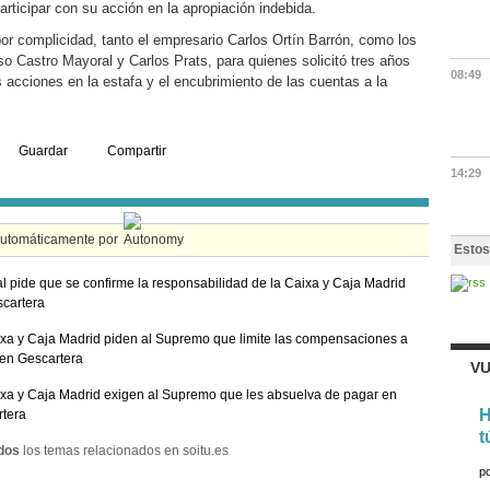
participar con su acción en la apropiación indebida.
 por complicidad, tanto el empresario Carlos Ortín Barrón, como los
o Castro Mayoral y Carlos Prats, para quienes solicitó tres años
08:49
s acciones en la estafa y el encubrimiento de las cuentas a la
Guardar
Compartir
14:29
automáticamente por
Estos
cal pide que se confirme la responsabilidad de la Caixa y Caja Madrid
cartera
xa y Caja Madrid piden al Supremo que limite las compensaciones a
en Gescartera
VU
xa y Caja Madrid exigen al Supremo que les absuelva de pagar en
H
tera
t
dos
los temas relacionados en soitu.es
p