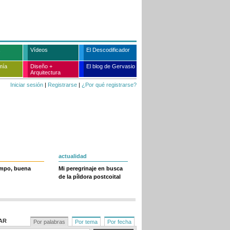
Vídeos
El Descodificador
mía
Diseño +
El blog de Gervasio
Arquitectura
Iniciar sesión
|
Registrarse
|
¿Por qué registrarse?
actualidad
empo, buena
Mi peregrinaje en busca
de la píldora postcoital
AR
Por palabras
Por tema
Por fecha