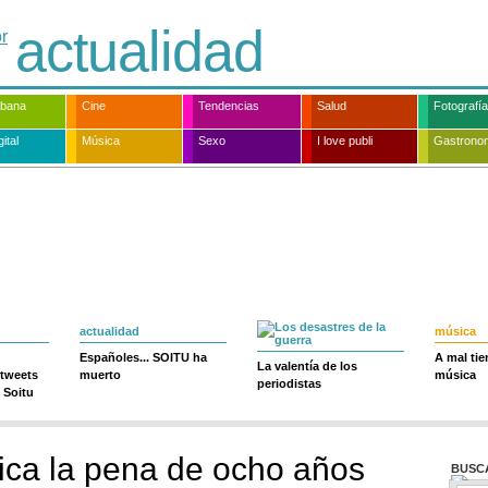
actualidad
rbana
Cine
Tendencias
Salud
Fotografía
ital
Música
Sexo
I love publi
Gastrono
actualidad
música
Españoles... SOITU ha
A mal ti
La valentía de los
 tweets
muerto
música
periodistas
 Soitu
tifica la pena de ocho años
BUSC