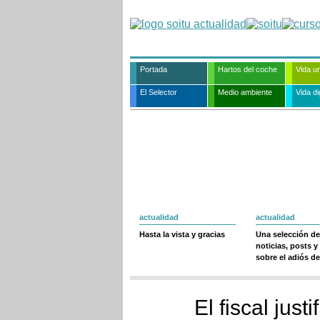
Portada
Hartos del coche
Vida u
El Selector
Medio ambiente
Vida dig
actualidad
actualidad
Hasta la vista y gracias
Una selección de
noticias, posts y
sobre el adiós de
El fiscal jus