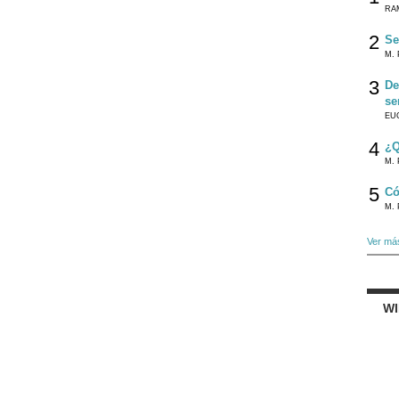
RA
2
Se
M. 
3
De
se
EU
4
¿Q
M. 
5
Có
M. 
Ver má
W