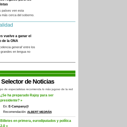
istas
s países ven esta
a más cerca del soborno.
alidad
es vuelve a ganar el
o de la ONA
xcelencia general' entre los
 grandes en lengua no
.
po de especialistas recomienda lo más jugoso de la red
¿Se ha preparado Rajoy para ser
presidente? »
En:
E-Campany@
Recomendación:
ALBERT MEDRÁN
Billetes en primera, eurodiputados y política
2.0 »