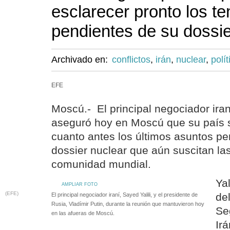
esclarecer pronto los t
pendientes de su dossie
Archivado en:
conflictos
,
irán
,
nuclear
,
polít
EFE
Moscú.- El principal negociador iraní
aseguró hoy en Moscú que su país 
cuanto antes los últimos asuntos pe
dossier nuclear que aún suscitan la
comunidad mundial.
Yal
AMPLIAR FOTO
(EFE)
de
El principal negociador iraní, Sayed Yalili, y el presidente de
Rusia, Vladímir Putin, durante la reunión que mantuvieron hoy
Se
en las afueras de Moscú.
Ir