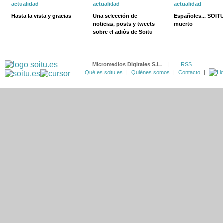
actualidad
actualidad
actualidad
Hasta la vista y gracias
Una selección de
Españoles... SOIT
noticias, posts y tweets
muerto
sobre el adiós de Soitu
Micromedios Digitales S.L.
|
RSS
Qué es soitu.es
|
Quiénes somos
|
Contacto
|