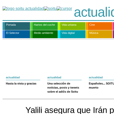
actual
Portada
Hartos del coche
Vida urbana
Cine
El Selector
Medio ambiente
Vida digital
Música
actualidad
actualidad
actualidad
Hasta la vista y gracias
Una selección de
Españoles... SOIT
noticias, posts y tweets
muerto
sobre el adiós de Soitu
Yalili asegura que Irán 