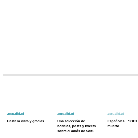
actualidad
actualidad
actualidad
Hasta la vista y gracias
Una selección de
Españoles... SOIT
noticias, posts y tweets
muerto
sobre el adiós de Soitu