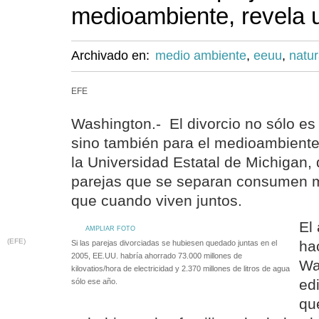
medioambiente, revela 
Archivado en:
medio ambiente
,
eeuu
,
natur
EFE
Washington.- El divorcio no sólo es
sino también para el medioambiente
la Universidad Estatal de Michigan, 
parejas que se separan consumen 
que cuando viven juntos.
El 
AMPLIAR FOTO
(EFE)
ha
Si las parejas divorciadas se hubiesen quedado juntas en el
2005, EE.UU. habría ahorrado 73.000 millones de
Wa
kilovatios/hora de electricidad y 2.370 millones de litros de agua
ed
sólo ese año.
qu