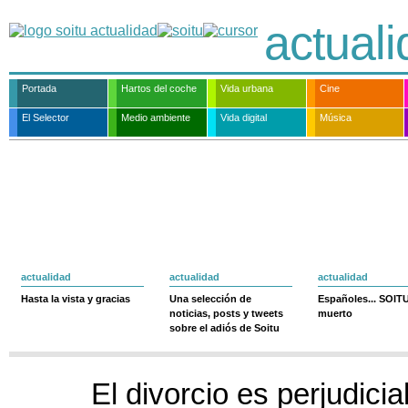
actual
Portada
Hartos del coche
Vida urbana
Cine
El Selector
Medio ambiente
Vida digital
Música
actualidad
actualidad
actualidad
Hasta la vista y gracias
Una selección de
Españoles... SOIT
noticias, posts y tweets
muerto
sobre el adiós de Soitu
El divorcio es perjudicia