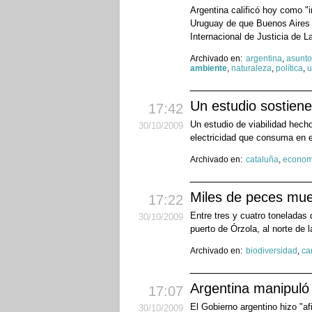
Argentina calificó hoy como "
Uruguay de que Buenos Aires m
Internacional de Justicia de L
Archivado en:
argentina
,
asunto
ambiente
,
naturaleza
,
política
,
u
Un estudio sostien
17:42
Un estudio de viabilidad hech
30
/10
/2009
electricidad que consuma en 
Archivado en:
cataluña
,
econom
Miles de peces mue
17:22
Entre tres y cuatro toneladas
30
/10
/2009
puerto de Órzola, al norte de 
Archivado en:
biodiversidad
,
ca
Argentina manipuló 
17:07
El Gobierno argentino hizo "af
30
/10
/2009