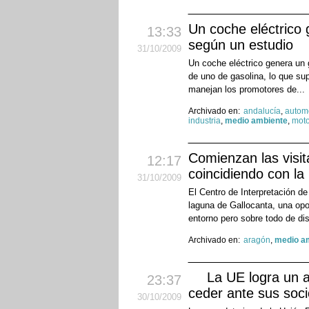
Un coche eléctrico
13:33
según un estudio
31
/10
/2009
Un coche eléctrico genera un 
de uno de gasolina, lo que su
manejan los promotores de...
Archivado en:
andalucía
,
autom
industria
,
medio ambiente
,
moto
Comienzan las visit
12:17
coincidiendo con la 
31
/10
/2009
El Centro de Interpretación de
laguna de Gallocanta, una opor
entorno pero sobre todo de dis
Archivado en:
aragón
,
medio a
La UE logra un a
23:37
ceder ante sus soc
30
/10
/2009