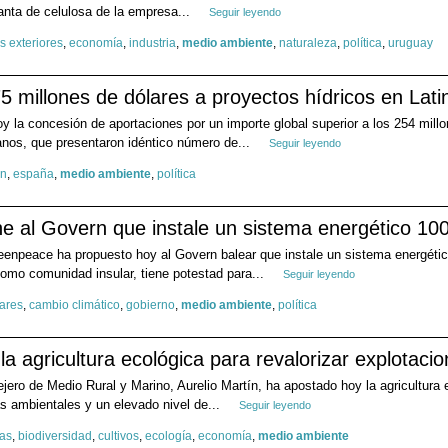
anta de celulosa de la empresa...
Seguir leyendo
s exteriores
,
economía
,
industria
,
medio ambiente
,
naturaleza
,
política
,
uruguay
 millones de dólares a proyectos hídricos en Lat
y la concesión de aportaciones por un importe global superior a los 254 mill
anos, que presentaron idéntico número de...
Seguir leyendo
ón
,
españa
,
medio ambiente
,
política
 al Govern que instale un sistema energético 100
eenpeace ha propuesto hoy al Govern balear que instale un sistema energétic
omo comunidad insular, tiene potestad para...
Seguir leyendo
ares
,
cambio climático
,
gobierno
,
medio ambiente
,
política
la agricultura ecológica para revalorizar explotaci
sejero de Medio Rural y Marino, Aurelio Martín, ha apostado hoy la agricultu
s ambientales y un elevado nivel de...
Seguir leyendo
ias
,
biodiversidad
,
cultivos
,
ecología
,
economía
,
medio ambiente