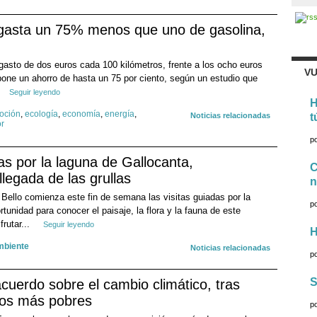
 gasta un 75% menos que uno de gasolina,
gasto de dos euros cada 100 kilómetros, frente a los ocho euros
VU
pone un ahorro de hasta un 75 por ciento, según un estudio que
Seguir leyendo
H
oción
,
ecología
,
economía
,
energía
,
Noticias relacionadas
t
r
p
as por la laguna de Gallocanta,
C
llegada de las grullas
n
 Bello comienza este fin de semana las visitas guiadas por la
p
tunidad para conocer el paisaje, la flora y la fauna de este
frutar...
Seguir leyendo
H
mbiente
Noticias relacionadas
p
S
cuerdo sobre el cambio climático, tras
ios más pobres
p