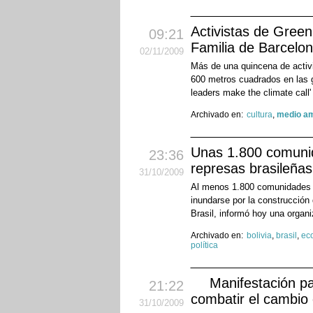
Activistas de Gree
09:21
Familia de Barcelon
02
/11
/2009
Más de una quincena de acti
600 metros cuadrados en las 
leaders make the climate call'
Archivado en:
cultura
,
medio am
Unas 1.800 comunid
23:36
represas brasileñas
31
/10
/2009
Al menos 1.800 comunidades b
inundarse por la construcción 
Brasil, informó hoy una organi
Archivado en:
bolivia
,
brasil
,
ec
política
Manifestación pa
21:22
combatir el cambio 
31
/10
/2009