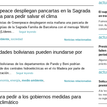
actu
npeace despliegan pancartas en la Sagrada
El sup
a para pedir salvar el clima
en tr
Fuimos
vistas de Greenpeace desplegaron esta mañana una pancarta de
tren. A
grúas de la Sagrada Familia de Barcelona con el mensaje 'World
conclus
 (Líderes...
Seguir leyendo
actu
biente
,
sociedad
Noticias relacionadas
Presi
falten
ades bolivianas pueden inundarse por
period
Alguno
olivianas de los departamentos de Pando y Beni podrían
prácti
de dos centrales hidroeléctricas en el río Madera por parte de
actu
zación...
Seguir leyendo
onomía
,
energía
,
medio ambiente
,
Noticias relacionadas
Soitu.
premi
A la 'e
los me
ra pedir a los gobiernos medidas para
no ingl
climático