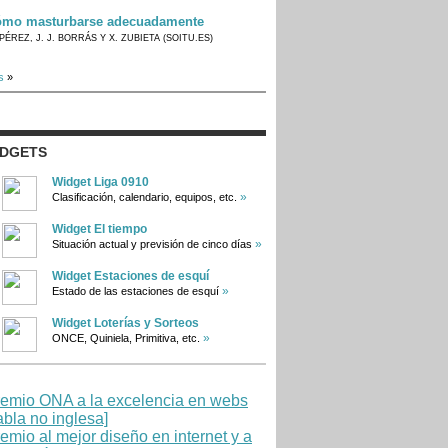
mo masturbarse adecuadamente
PÉREZ, J. J. BORRÁS Y X. ZUBIETA (SOITU.ES)
s
»
IDGETS
Widget Liga 0910
»
Clasificación, calendario, equipos, etc.
Widget El tiempo
»
Situación actual y previsión de cinco días
Widget Estaciones de esquí
»
Estado de las estaciones de esquí
Widget Loterías y Sorteos
»
ONCE, Quiniela, Primitiva, etc.