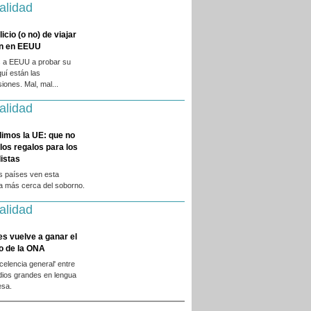
alidad
licio (o no) de viajar
en en EEUU
 a EEUU a probar su
quí están las
iones. Mal, mal...
alidad
dimos la UE: que no
 los regalos para los
istas
s países ven esta
ca más cerca del soborno.
alidad
es vuelve a ganar el
o de la ONA
xcelencia general' entre
dios grandes en lengua
esa.