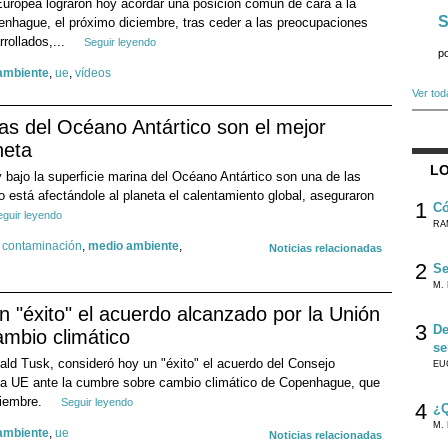
uropea lograron hoy acordar una posición común de cara a la
S
nhague, el próximo diciembre, tras ceder a las preocupaciones
rollados,...
Seguir leyendo
p
ambiente
,
ue
,
vídeos
Ver tod
as del Océano Antártico son el mejor
neta
LO
bajo la superficie marina del Océano Antártico son una de las
está afectándole al planeta el calentamiento global, aseguraron
1
Có
eguir leyendo
RA
,
contaminación
,
medio ambiente
,
Noticias relacionadas
2
Se
M. 
n "éxito" el acuerdo alcanzado por la Unión
3
De
ambio climático
se
nald Tusk, consideró hoy un "éxito" el acuerdo del Consejo
EU
 la UE ante la cumbre sobre cambio climático de Copenhague, que
ciembre.
Seguir leyendo
4
¿Q
M. 
ambiente
,
ue
Noticias relacionadas