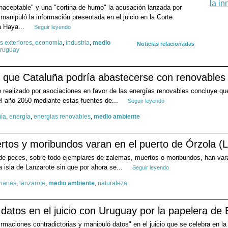
inaceptable" y una "cortina de humo" la acusación lanzada por
anipuló la información presentada en el juicio en la Corte
a Haya...
Seguir leyendo
s exteriores
,
economía
,
industria
,
medio
Noticias relacionadas
ruguay
e que Cataluña podría abastecerse con renovables
o realizado por asociaciones en favor de las energías renovables concluye qu
el año 2050 mediante estas fuentes de...
Seguir leyendo
ía
,
energía
,
energias renovables
,
medio ambiente
rtos y moribundos varan en el puerto de Órzola (
 de peces, sobre todo ejemplares de zalemas, muertos o moribundos, han vara
la isla de Lanzarote sin que por ahora se...
Seguir leyendo
narias
,
lanzarote
,
medio ambiente
,
naturaleza
datos en el juicio con Uruguay por la papelera de 
irmaciones contradictorias y manipuló datos" en el juicio que se celebra en la 