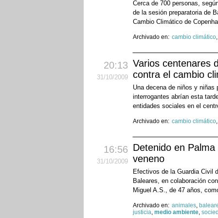
Cerca de 700 personas, según
de la sesión preparatoria de 
Cambio Climático de Copenha
Archivado en:
cambio climático
Varios centenares 
20:13
contra el cambio cl
31
/10
/2009
Una decena de niños y niñas p
interrogantes abrían esta tar
entidades sociales en el cent
Archivado en:
cambio climático
Detenido en Palma p
16:56
veneno
31
/10
/2009
Efectivos de la Guardia Civil
Baleares, en colaboración con
Miguel A.S., de 47 años, com
Archivado en:
animales
,
balear
justicia
,
medio ambiente
,
socie