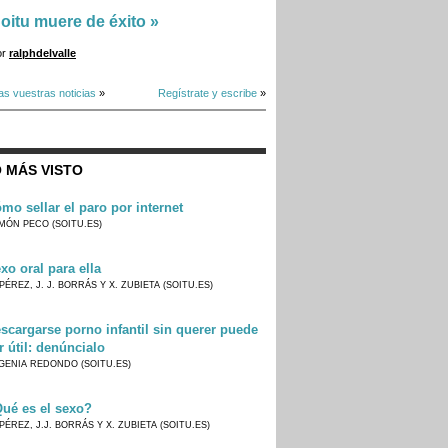
oitu muere de éxito
»
or
ralphdelvalle
as vuestras noticias
»
Regístrate y escribe
»
 MÁS VISTO
mo sellar el paro por internet
MÓN PECO (SOITU.ES)
xo oral para ella
PÉREZ, J. J. BORRÁS Y X. ZUBIETA (SOITU.ES)
scargarse porno infantil sin querer puede
r útil: denúncialo
GENIA REDONDO (SOITU.ES)
ué es el sexo?
PÉREZ, J.J. BORRÁS Y X. ZUBIETA (SOITU.ES)