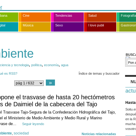
rbana
Cine
Tendencias
Salud
Fotografía
ital
Música
Sexo
I love publi
Gastrono
biente
BUSC
,
,
,
ciencia y tecnologia
política
economía
agua
ué es RSS?
Índice de temas y buscador
NU
»
actu
pone el trasvase de hasta 20 hectómetros
Hasta 
s de Daimiel de la cabecera del Tajo
Soitu.
l Trasvase Tajo-Segura de la Confederación Hidrográfica del Tajo,
despué
l el Ministerio de Medio Ambiente y Medio Rural y Marino
en la R
vase de...
Seguir leyendo
mucha 
vosotr
biente
,
sociedad
Noticias relacionadas