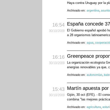
Haya contra Uruguay por la pl
Archivado en:
argentina
,
asunto
España concede 375
16:54
El Gobierno español aprobó ho
30
/10
/2009
a 28 organismos latinoameric
Archivado en:
agua
,
cooperaci
Greenpeace propone
16:16
La organización ecologista Gr
30
/10
/2009
energías renovables ya que, c
Archivado en:
autonomías
,
bale
Martín apuesta por 
15:43
Gijón, 30 oct (EFE). - El con
30
/10
/2009
combina "las mejores práctica
Archivado en:
agricultura
,
astur