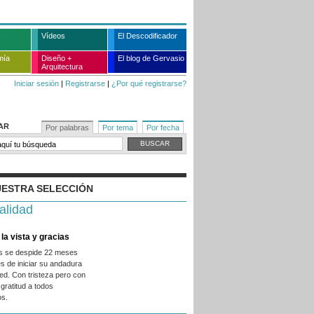
Vídeos
El Descodificador
mía
Diseño +
El blog de Gervasio
Arquitectura
Iniciar sesión
|
Registrarse
|
¿Por qué registrarse?
AR
Por palabras
Por tema
Por fecha
ESTRA SELECCIÓN
alidad
la vista y gracias
es se despide 22 meses
s de iniciar su andadura
ed. Con tristeza pero con
gratitud a todos
os.