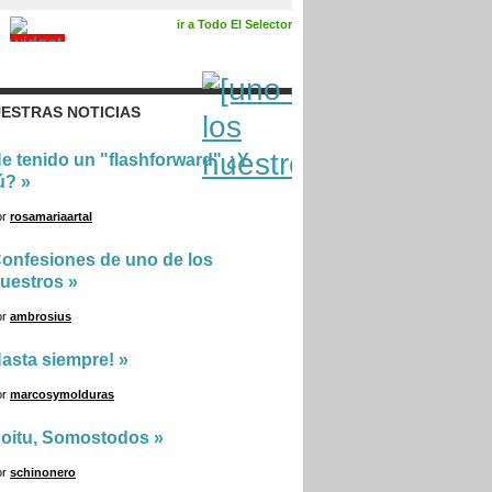
ir a Todo El Selector
ESTRAS NOTICIAS
e tenido un "flashforward" ¿Y
ú?
»
or
rosamariaartal
onfesiones de uno de los
uestros
»
or
ambrosius
asta siempre!
»
or
marcosymolduras
oitu, Somostodos
»
or
schinonero