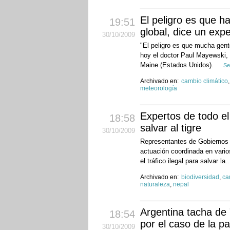
El peligro es que h
19:51
global, dice un expe
30
/10
/2009
"El peligro es que mucha gent
hoy el doctor Paul Mayewski, d
Maine (Estados Unidos).
Se
Archivado en:
cambio climático
meteorología
Expertos de todo e
18:58
salvar al tigre
30
/10
/2009
Representantes de Gobiernos 
actuación coordinada en varios
el tráfico ilegal para salvar la.
Archivado en:
biodiversidad
,
ca
naturaleza
,
nepal
Argentina tacha de
18:54
por el caso de la p
30
/10
/2009