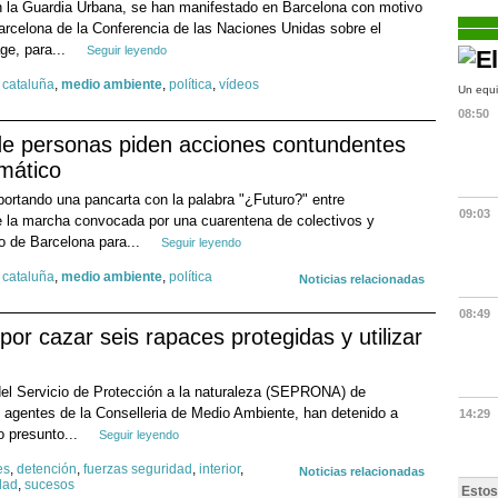
 la Guardia Urbana, se han manifestado en Barcelona con motivo
Barcelona de la Conferencia de las Naciones Unidas sobre el
ge, para...
Seguir leyendo
,
cataluña
,
medio ambiente
,
política
,
vídeos
Un equi
08:50
de personas piden acciones contundentes
imático
ortando una pancarta con la palabra "¿Futuro?" entre
09:03
de la marcha convocada por una cuarentena de colectivos y
ro de Barcelona para...
Seguir leyendo
,
cataluña
,
medio ambiente
,
política
Noticias relacionadas
08:49
or cazar seis rapaces protegidas y utilizar
 del Servicio de Protección a la naturaleza (SEPRONA) de
 agentes de la Conselleria de Medio Ambiente, han detenido a
14:29
o presunto...
Seguir leyendo
es
,
detención
,
fuerzas seguridad
,
interior
,
Noticias relacionadas
dad
,
sucesos
Estos