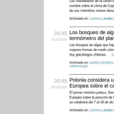
Los mandatarios de la Unión E
cumbre sobre el clima de Cope
de sus miembros menos desar
Archivado en:
cumbres
,
medio 
Los bosques de alg
20:45
termómetro del pla
30
/10
/2009
Los bosques de algas que hay 
mejores formas de medir cómo 
hoy glaciólogos chilenos.
S
Archivado en:
cambio climático
meteorología
Polonia considera u
20:45
Europea sobre el c
30
/10
/2009
El primer ministro polaco, Do
Europeo sobre la posición de
se celebrará del 7 al 18 de di
Archivado en:
cumbres
,
medio 