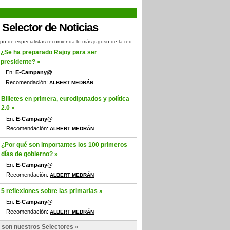
po de especialistas recomienda lo más jugoso de la red
¿Se ha preparado Rajoy para ser
presidente? »
En:
E-Campany@
Recomendación:
ALBERT MEDRÁN
Billetes en primera, eurodiputados y política
2.0 »
En:
E-Campany@
Recomendación:
ALBERT MEDRÁN
¿Por qué son importantes los 100 primeros
días de gobierno? »
En:
E-Campany@
Recomendación:
ALBERT MEDRÁN
5 reflexiones sobre las primarias »
En:
E-Campany@
Recomendación:
ALBERT MEDRÁN
 son nuestros Selectores »