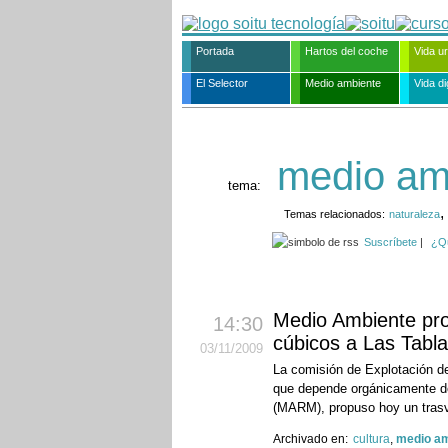
Portada
Hartos del coche
Vida u
El Selector
Medio ambiente
Vida dig
medio am
tema:
,
Temas relacionados:
naturaleza
Suscríbete
|
¿Q
Medio Ambiente pro
14:30
cúbicos a Las Tabla
03
/11
/2009
La comisión de Explotación de
que depende orgánicamente de
(MARM), propuso hoy un tras
Archivado en:
cultura
,
medio am