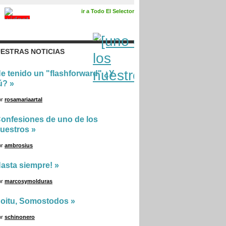
ir a Todo El Selector
ESTRAS NOTICIAS
e tenido un "flashforward" ¿Y
ú?
»
or
rosamariaartal
onfesiones de uno de los
uestros
»
or
ambrosius
asta siempre!
»
or
marcosymolduras
oitu, Somostodos
»
or
schinonero