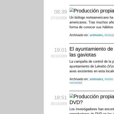
08:39
Un biólogo norteamericano ha 
27
/10
/2009
americanos. Tras muchos años 
forma de conocer sus hábitos 
Archivado en:
animales
,
biolog
El ayuntamiento de 
19:01
las gaviotas
26
/10
/2009
La campaña de control de la p
ayuntamiento de Lekeitio (Viz
aves existentes en esta local
Archivado en:
animales
,
medio
sociedad
18:51
DVD?
26
/10
/2009
Los investigadores han encont
reproductores de DVD en los o