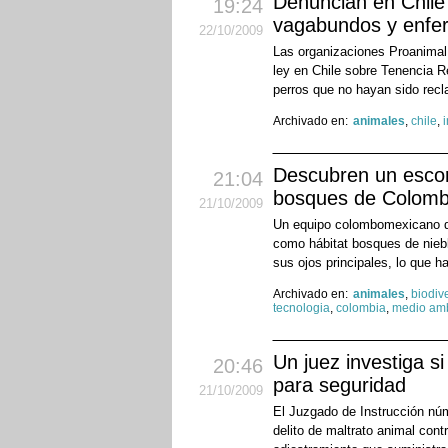
Denuncian en Chile 
19:24
vagabundos y enfe
22
/10
/2009
Las organizaciones Proanimal 
ley en Chile sobre Tenencia R
perros que no hayan sido rec
Archivado en:
animales
,
chile
,
i
Descubren un escorp
21:04
bosques de Colomb
21
/10
/2009
Un equipo colombomexicano de
como hábitat bosques de niebl
sus ojos principales, lo que h
Archivado en:
animales
,
biodiv
tecnologia
,
colombia
,
medio am
Un juez investiga s
20:46
para seguridad
21
/10
/2009
El Juzgado de Instrucción núme
delito de maltrato animal con