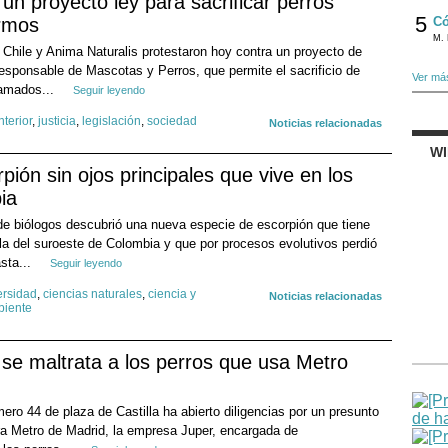
un proyecto ley para sacrificar perros
5
rmos
Có
M. 
Chile y Anima Naturalis protestaron hoy contra un proyecto de
esponsable de Mascotas y Perros, que permite el sacrificio de
Ver má
lamados...
Seguir leyendo
nterior
,
justicia
,
legislación
,
sociedad
Noticias relacionadas
W
ión sin ojos principales que vive en los
ia
 biólogos descubrió una nueva especie de escorpión que tiene
a del suroeste de Colombia y que por procesos evolutivos perdió
asta...
Seguir leyendo
ersidad
,
ciencias naturales
,
ciencia y
Noticias relacionadas
biente
i se maltrata a los perros que usa Metro
ro 44 de plaza de Castilla ha abierto diligencias por un presunto
tra Metro de Madrid, la empresa Juper, encargada de