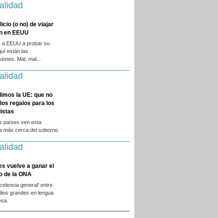
alidad
licio (o no) de viajar
en en EEUU
 a EEUU a probar su
quí están las
iones. Mal, mal...
alidad
dimos la UE: que no
 los regalos para los
istas
s países ven esta
ca más cerca del soborno.
alidad
es vuelve a ganar el
o de la ONA
xcelencia general' entre
dios grandes en lengua
esa.