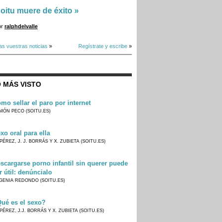
oitu muere de éxito
»
or
ralphdelvalle
as vuestras noticias
»
Regístrate y escribe
»
 MÁS VISTO
mo sellar el paro por internet
MÓN PECO (SOITU.ES)
xo oral para ella
PÉREZ, J. J. BORRÁS Y X. ZUBIETA (SOITU.ES)
scargarse porno infantil sin querer puede
r útil: denúncialo
GENIA REDONDO (SOITU.ES)
ué es el sexo?
PÉREZ, J.J. BORRÁS Y X. ZUBIETA (SOITU.ES)