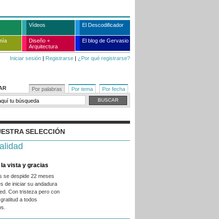
Vídeos
El Descodificador
mía
Diseño +
El blog de Gervasio
Arquitectura
Iniciar sesión
|
Registrarse
|
¿Por qué registrarse?
AR
Por palabras
Por tema
Por fecha
ESTRA SELECCIÓN
alidad
la vista y gracias
es se despide 22 meses
s de iniciar su andadura
ed. Con tristeza pero con
gratitud a todos
os.