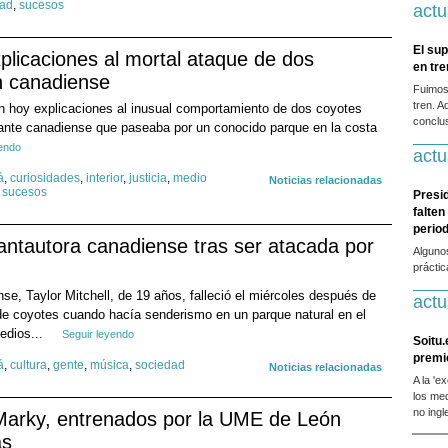
dad
,
sucesos
actu
El sup
plicaciones al mortal ataque de dos
en tr
n canadiense
Fuimos
tren. A
n hoy explicaciones al inusual comportamiento de dos coyotes
conclus
ante canadiense que paseaba por un conocido parque en la costa
yendo
actu
á
,
curiosidades
,
interior
,
justicia
,
medio
Noticias relacionadas
,
sucesos
Presi
falten
period
antautora canadiense tras ser atacada por
Alguno
prácti
se, Taylor Mitchell, de 19 años, falleció el miércoles después de
actu
de coyotes cuando hacía senderismo en un parque natural en el
edios...
Seguir leyendo
Soitu.
premi
á
,
cultura
,
gente
,
música
,
sociedad
Noticias relacionadas
A la 'e
los me
no ingl
Marky, entrenados por la UME de León
as