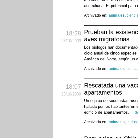
australiana. El potencial para 
Archivado en:
animales
,
cienci
Prueban la existen
18:28
aves migratorias
26
/10
/2009
Los biólogos han documentado
ciclo anual de cinco especies
América del Norte, según un a
Archivado en:
animales
,
cienci
Rescatada una vaca 
18:07
apartamentos
23
/10
/2009
Un equipo de socorristas rus
hallada por los habitantes en 
edificio de apartamentos.
S
Archivado en:
animales
,
curios