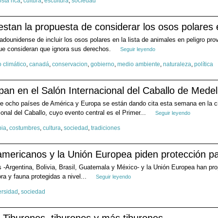
osta rica
,
cultura
,
escultura
,
sociedad
testan la propuesta de considerar los osos polares 
dounidense de incluir los osos polares en la lista de animales en peligro pro
 que consideran que ignora sus derechos.
Seguir leyendo
 climático
,
canadá
,
conservacion
,
gobierno
,
medio ambiente
,
naturaleza
,
política
pan en el Salón Internacional del Caballo de Medel
e ocho países de América y Europa se están dando cita esta semana en la c
ional del Caballo, cuyo evento central es el Primer...
Seguir leyendo
bia
,
costumbres
,
cultura
,
sociedad
,
tradiciones
oamericanos y la Unión Europea piden protección p
 -Argentina, Bolivia, Brasil, Guatemala y México- y la Unión Europea han pro
ora y fauna protegidas a nivel...
Seguir leyendo
ersidad
,
sociedad