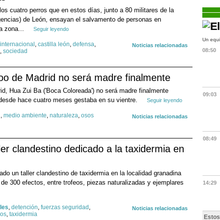
s cuatro perros que en estos días, junto a 80 militares de la
encias) de León, ensayan el salvamento de personas en
la zona...
Seguir leyendo
Un equi
internacional
,
castilla león
,
defensa
,
Noticias relacionadas
08:50
,
sociedad
oo de Madrid no será madre finalmente
d, Hua Zui Ba ('Boca Coloreada') no será madre finalmente
09:03
e desde hace cuatro meses gestaba en su vientre.
Seguir leyendo
d
,
medio ambiente
,
naturaleza
,
osos
Noticias relacionadas
08:49
er clandestino dedicado a la taxidermia en
do un taller clandestino de taxidermia en la localidad granadina
de 300 efectos, entre trofeos, piezas naturalizadas y ejemplares
14:29
les
,
detención
,
fuerzas seguridad
,
Noticias relacionadas
sos
,
taxidermia
Estos