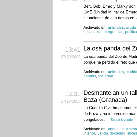
Bert, Bob, Ermo y Marky son lo
UME (Unidad Militar de Emerg
situaciones de alto riesgo en 
Archivado en:
animales
,
ayuda 
desastres
,
emergencias
,
política
La osa panda del Z
13:41
La osa panda del Zoo de Madri
27
/10
/2009
porque ha perdido el feto qu
Archivado en:
animales
,
madri
pandas
,
sociedad
Desmantelan un tall
13:31
Baza (Granada)
27
/10
/2009
La Guardia Civil ha desmantela
de Baza y ha intervenido más 
congelados.
Seguir leyendo
Archivado en:
andalucía
,
anima
interior
,
justicia
,
sociedad
,
suce