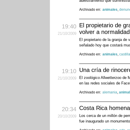
adiestramiento que suministra
Archivado en:
animales
,
denun
El propietario de g
19:40
volver a normalidad
21
/10
/2009
El propietario de la granja d
señalado hoy que costará much
Archivado en:
animales
,
castill
Una cría de rinoce
19:10
El zoológico Allwetterzoo de 
21
/10
/2009
en las redes sociales de Face
Archivado en:
alemania
,
anima
Costa Rica homenaje
20:34
Los cerca de un millón de per
20
/10
/2009
fue inaugurado un monumento 