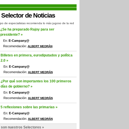
po de especialistas recomienda lo más jugoso de la red
¿Se ha preparado Rajoy para ser
presidente? »
En:
E-Campany@
Recomendación:
ALBERT MEDRÁN
Billetes en primera, eurodiputados y política
2.0 »
En:
E-Campany@
Recomendación:
ALBERT MEDRÁN
¿Por qué son importantes los 100 primeros
días de gobierno? »
En:
E-Campany@
Recomendación:
ALBERT MEDRÁN
5 reflexiones sobre las primarias »
En:
E-Campany@
Recomendación:
ALBERT MEDRÁN
 son nuestros Selectores »