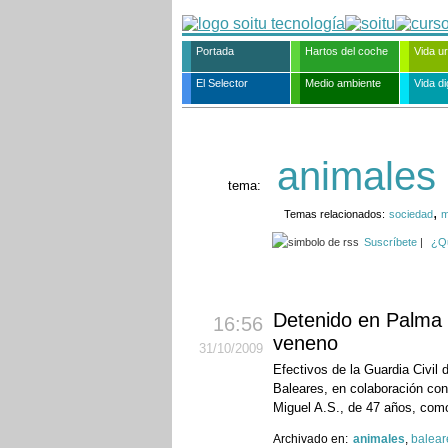
Portada
Hartos del coche
Vida u
El Selector
Medio ambiente
Vida dig
animales
tema:
,
Temas relacionados:
sociedad
m
Suscríbete
|
¿Q
Detenido en Palma p
16:56
veneno
31
/10
/2009
Efectivos de la Guardia Civil
Baleares, en colaboración con
Miguel A.S., de 47 años, com
Archivado en:
animales
,
balear