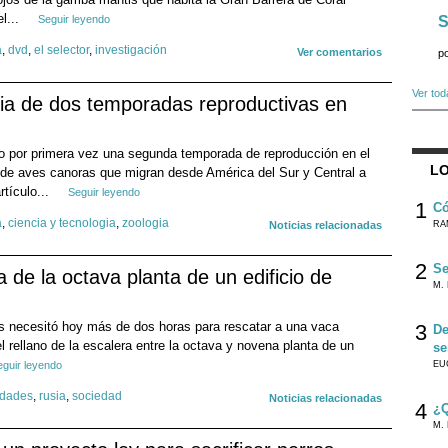
el...
Seguir leyendo
S
a
,
dvd
,
el selector
,
investigación
Ver comentarios
p
Ver tod
cia de dos temporadas reproductivas en
 por primera vez una segunda temporada de reproducción en el
LO
 de aves canoras que migran desde América del Sur y Central a
rtículo...
Seguir leyendo
1
Có
a
,
ciencia y tecnologia
,
zoologia
Noticias relacionadas
RA
2
Se
de la octava planta de un edificio de
M. 
os necesitó hoy más de dos horas para rescatar a una vaca
3
De
el rellano de la escalera entre la octava y novena planta de un
se
eguir leyendo
EU
idades
,
rusia
,
sociedad
Noticias relacionadas
4
¿Q
M. 