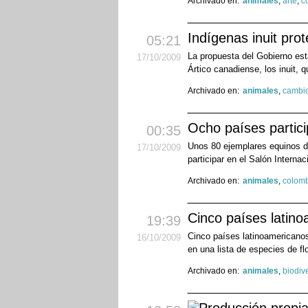
Archivado en:
animales
,
arte
,
c
Indígenas inuit pro
05:21
La propuesta del Gobierno esta
17
/10
/2009
Ártico canadiense, los inuit,
Archivado en:
animales
,
cambio
Ocho países partici
00:35
Unos 80 ejemplares equinos d
17
/10
/2009
participar en el Salón Internac
Archivado en:
animales
,
colom
Cinco países latin
19:39
Cinco países latinoamericanos
16
/10
/2009
en una lista de especies de fl
Archivado en:
animales
,
biodiv