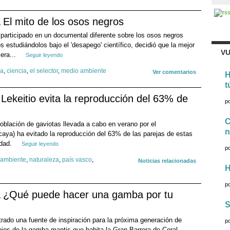
El mito de los osos negros
participado en un documental diferente sobre los osos negros
estudiándolos bajo el 'desapego' científico, decidió que la mejor
VU
era...
Seguir leyendo
ía
,
ciencia
,
el selector
,
medio ambiente
Ver comentarios
H
t
Lekeitio evita la reproducción del 63% de
p
C
oblación de gaviotas llevada a cabo en verano por el
n
caya) ha evitado la reproducción del 63% de las parejas de estas
idad.
Seguir leyendo
p
 ambiente
,
naturaleza
,
país vasco
,
Noticias relacionadas
H
p
¿Qué puede hacer una gamba por tu
S
rado una fuente de inspiración para la próxima generación de
p
jos de la gamba mantis que habita la Gran Barrera de Coral