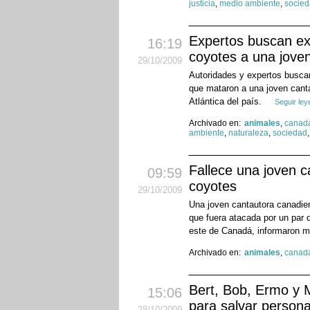
justicia
,
medio ambiente
,
socie
Expertos buscan ex
16:19
coyotes a una jove
29
/10
/2009
Autoridades y expertos busca
que mataron a una joven cant
Atlántica del país.
Seguir le
Archivado en:
animales
,
canad
ambiente
,
naturaleza
,
sociedad
Fallece una joven c
09:59
coyotes
29
/10
/2009
Una joven cantautora canadien
que fuera atacada por un par 
este de Canadá, informaron m
Archivado en:
animales
,
canad
Bert, Bob, Ermo y 
15:06
para salvar person
28
/10
/2009