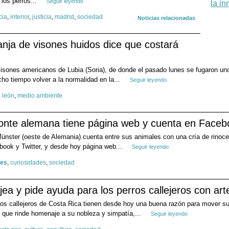
 los perros...
Seguir leyendo
cia
,
interior
,
justicia
,
madrid
,
sociedad
Noticias relacionadas
ranja de visones huidos dice que costará
e visones americanos de Lubia (Soria), de donde el pasado lunes se fugaron u
o tiempo volver a la normalidad en la...
Seguir leyendo
a león
,
medio ambiente
ronte alemana tiene página web y cuenta en Facebo
Münster (oeste de Alemania) cuenta entre sus animales con una cría de rinoce
book y Twitter, y desde hoy página web...
Seguir leyendo
les
,
curiosidades
,
sociedad
a y pide ayuda para los perros callejeros con art
ros callejeros de Costa Rica tienen desde hoy una buena razón para mover sus
que rinde homenaje a su nobleza y simpatía,...
Seguir leyendo