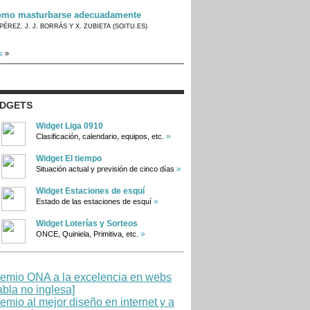
mo masturbarse adecuadamente
PÉREZ, J. J. BORRÁS Y X. ZUBIETA (SOITU.ES)
s
»
IDGETS
Widget Liga 0910
»
Clasificación, calendario, equipos, etc.
Widget El tiempo
»
Situación actual y previsión de cinco días
Widget Estaciones de esquí
»
Estado de las estaciones de esquí
Widget Loterías y Sorteos
»
ONCE, Quiniela, Primitiva, etc.