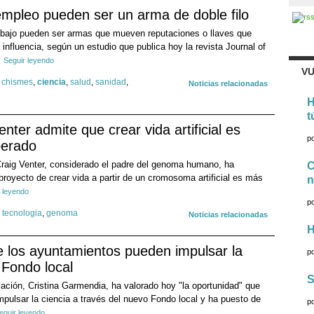
empleo pueden ser un arma de doble filo
rabajo pueden ser armas que mueven reputaciones o llaves que
a influencia, según un estudio que publica hoy la revista Journal of
Seguir leyendo
VU
,
chismes
,
ciencia
,
salud
,
sanidad
,
Noticias relacionadas
H
t
Venter admite que crear vida artificial es
p
perado
Craig Venter, considerado el padre del genoma humano, ha
C
royecto de crear vida a partir de un cromosoma artificial es más
n
 leyendo
p
y tecnologia
,
genoma
Noticias relacionadas
H
 los ayuntamientos pueden impulsar la
p
 Fondo local
S
vación, Cristina Garmendia, ha valorado hoy "la oportunidad" que
mpulsar la ciencia a través del nuevo Fondo local y ha puesto de
p
eguir leyendo