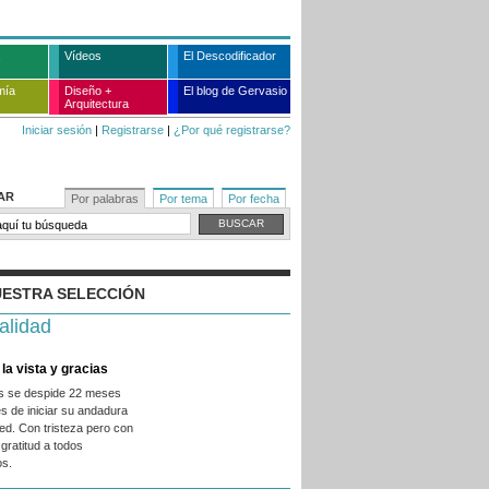
Vídeos
El Descodificador
mía
Diseño +
El blog de Gervasio
Arquitectura
Iniciar sesión
|
Registrarse
|
¿Por qué registrarse?
AR
Por palabras
Por tema
Por fecha
ESTRA SELECCIÓN
alidad
la vista y gracias
es se despide 22 meses
s de iniciar su andadura
ed. Con tristeza pero con
gratitud a todos
os.