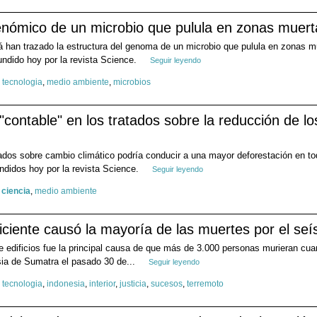
nómico de un microbio que pulula en zonas muert
 han trazado la estructura del genoma de un microbio que pulula en zonas m
undido hoy por la revista Science.
Seguir leyendo
y tecnologia
,
medio ambiente
,
microbios
"contable" en los tratados sobre la reducción de l
tados sobre cambio climático podría conducir a una mayor deforestación en tod
undidos hoy por la revista Science.
Seguir leyendo
,
ciencia
,
medio ambiente
ficiente causó la mayoría de las muertes por el s
 edificios fue la principal causa de que más de 3.000 personas murieran cua
esia de Sumatra el pasado 30 de...
Seguir leyendo
y tecnologia
,
indonesia
,
interior
,
justicia
,
sucesos
,
terremoto