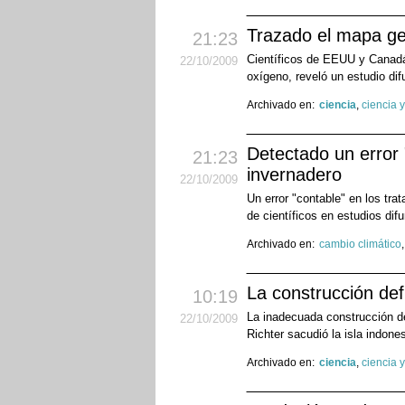
Trazado el mapa ge
21:23
Científicos de EEUU y Canadá
22
/10
/2009
oxígeno, reveló un estudio dif
Archivado en:
ciencia
,
ciencia 
Detectado un error 
21:23
invernadero
22
/10
/2009
Un error "contable" en los tra
de científicos en estudios dif
Archivado en:
cambio climático
La construcción de
10:19
La inadecuada construcción de
22
/10
/2009
Richter sacudió la isla indon
Archivado en:
ciencia
,
ciencia 