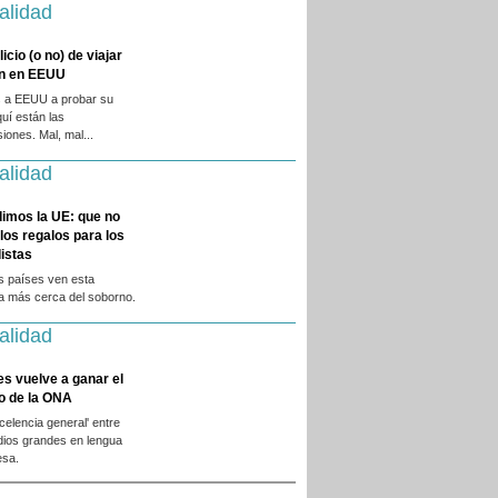
alidad
licio (o no) de viajar
en en EEUU
 a EEUU a probar su
quí están las
iones. Mal, mal...
alidad
dimos la UE: que no
 los regalos para los
istas
s países ven esta
ca más cerca del soborno.
alidad
es vuelve a ganar el
o de la ONA
xcelencia general' entre
dios grandes en lengua
esa.