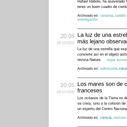
Rafael Rebolo, ha aseverado 
tener un buen cuadro de cientí
Archivado en:
canarias
,
castilla
investigación
La luz de una estre
20:05
más lejano observad
28
/10
/2009
La luz de una estrella que ex
convierte así en el objeto as
revista Nature.
Seguir leyend
Archivado en:
astronomía
,
cien
Los mares son de or
20:05
franceses
28
/10
/2009
Los océanos de la Tierra no d
se creía, sino a la colisión d
un experto del Centro Naciona
Archivado en:
ciencia
,
ciencias