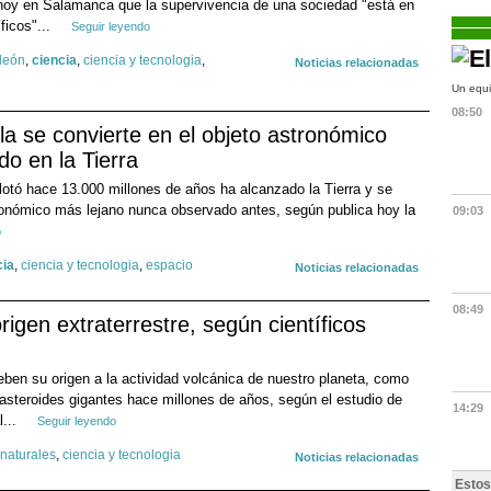
hoy en Salamanca que la supervivencia de una sociedad "está en
ficos"...
Seguir leyendo
 león
,
ciencia
,
ciencia y tecnologia
,
Noticias relacionadas
Un equi
08:50
lla se convierte en el objeto astronómico
o en la Tierra
plotó hace 13.000 millones de años ha alcanzado la Tierra y se
tronómico más lejano nunca observado antes, según publica hoy la
09:03
o
cia
,
ciencia y tecnologia
,
espacio
Noticias relacionadas
08:49
igen extraterrestre, según científicos
eben su origen a la actividad volcánica de nuestro planeta, como
e asteroides gigantes hace millones de años, según el estudio de
14:29
l...
Seguir leyendo
 naturales
,
ciencia y tecnologia
Noticias relacionadas
Estos