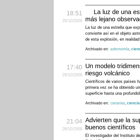
La luz de una es
18:51
más lejano observad
29
/10
/2009
La luz de una estrella que ex
convierte así en el objeto as
de esta explosión, en realidad
Archivado en:
astronomía
,
cien
Un modelo tridimens
17:40
riesgo volcánico
29
/10
/2009
Científicos de varios países 
primera vez se ha obtenido un
superficie hasta una profundi
Archivado en:
canarias
,
ciencia
Advierten que la su
21:04
buenos científicos
28
/10
/2009
El investigador del Instituto 