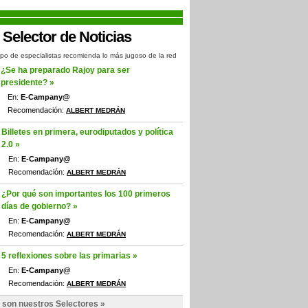
po de especialistas recomienda lo más jugoso de la red
¿Se ha preparado Rajoy para ser
presidente? »
En:
E-Campany@
Recomendación:
ALBERT MEDRÁN
Billetes en primera, eurodiputados y política
2.0 »
En:
E-Campany@
Recomendación:
ALBERT MEDRÁN
¿Por qué son importantes los 100 primeros
días de gobierno? »
En:
E-Campany@
Recomendación:
ALBERT MEDRÁN
5 reflexiones sobre las primarias »
En:
E-Campany@
Recomendación:
ALBERT MEDRÁN
 son nuestros Selectores »