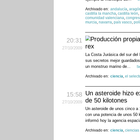
Archivado en:
andalucía
,
aragó
castilla la mancha
,
castilla león
,
comunidad valenciana
,
congres
murcia
,
navarra
,
país vasco
,
polí
20:31
rex
27
/10
/2009
La Costa Jurásica del sur del
sus secretos mejor guardados. 
un monstruo marino de...
Se
Archivado en:
ciencia
,
el select
Un asteroide hizo e
15:58
de 50 kilotones
27
/10
/2009
Un asteroide de unos cinco a 
con una potencia de unos 50 
informó hoy la agencia espaci
Archivado en:
ciencia
,
ciencias