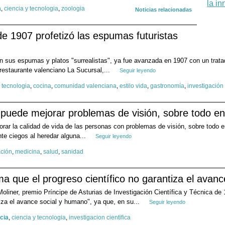
a
,
ciencia y tecnologia
,
zoologia
Noticias relacionadas
 de 1907 profetizó las espumas futuristas
on sus espumas y platos "surrealistas", ya fue avanzada en 1907 con un tratado
 restaurante valenciano La Sucursal,...
Seguir leyendo
y tecnologia
,
cocina
,
comunidad valenciana
,
estilo vida
,
gastronomía
,
investigación
 puede mejorar problemas de visión, sobre todo en
orar la calidad de vida de las personas con problemas de visión, sobre todo 
nte ciegos al heredar alguna...
Seguir leyendo
ación
,
medicina
,
salud
,
sanidad
ma que el progreso científico no garantiza el avan
Moliner, premio Príncipe de Asturias de Investigación Científica y Técnica d
tiza el avance social y humano", ya que, en su...
Seguir leyendo
cia
,
ciencia y tecnologia
,
investigacion cientifica