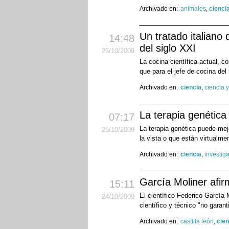
Archivado en:
animales
,
cienci
Un tratado italiano
14:48
del siglo XXI
26
/10
/2009
La cocina científica actual, c
que para el jefe de cocina del
Archivado en:
ciencia
,
ciencia 
La terapia genética
07:17
La terapia genética puede mej
25
/10
/2009
la vista o que están virtualme
Archivado en:
ciencia
,
investig
García Moliner afir
15:11
El científico Federico García 
24
/10
/2009
científico y técnico "no garan
Archivado en:
castilla león
,
cien