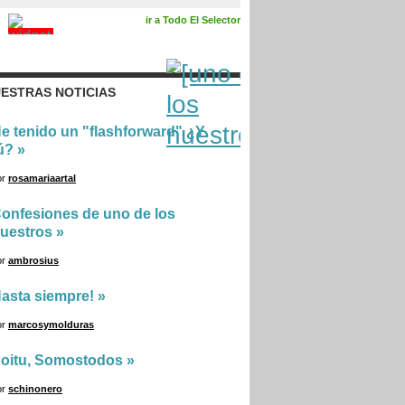
ir a Todo El Selector
ESTRAS NOTICIAS
e tenido un "flashforward" ¿Y
ú?
»
or
rosamariaartal
onfesiones de uno de los
uestros
»
or
ambrosius
asta siempre!
»
or
marcosymolduras
oitu, Somostodos
»
or
schinonero