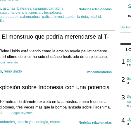
S
n
,
asturias
,
baleares
,
canarias
,
cantabria
,
Noticias relacionadas
cataluña
,
ciencia
,
ciencia y tecnologia
,
p
o diputados
,
extremadura
,
galicia
,
investigación
,
la rioja
,
madrid
,
tica
Ver tod
El monstruo que podría merendarse al T-
LO
 Reino Unido está viendo como la erosión revela paulatinamente
El último de ellos ha sido el cráneo fosilizado de un pliosaurio,
1
Có
guir leyendo
RA
or
,
reino unido
Ver comentarios
2
Se
M. 
xplosión sobre Indonesia con una potencia
3
De
10 metros de diámetro explotó en la atmósfera sobre Indonesia
se
kilotones, tres veces más que la bomba lanzada sobre Hiroshima,
EU
al...
Seguir leyendo
4
¿Q
 naturales
,
ciencia y tecnologia
,
espacio
Noticias relacionadas
M. 