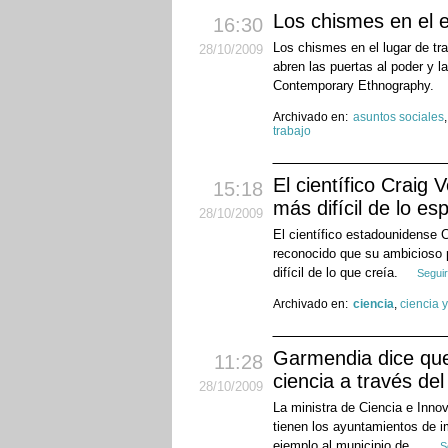
Los chismes en el 
16:30
Los chismes en el lugar de t
28
/10
/2009
abren las puertas al poder y l
Contemporary Ethnography.
Archivado en:
asuntos sociales
trabajo
El científico Craig 
15:18
más difícil de lo es
28
/10
/2009
El científico estadounidense 
reconocido que su ambicioso p
difícil de lo que creía.
Seguir
Archivado en:
ciencia
,
ciencia 
Garmendia dice que
11:28
ciencia a través del
28
/10
/2009
La ministra de Ciencia e Inno
tienen los ayuntamientos de i
ejemplo al municipio de...
S