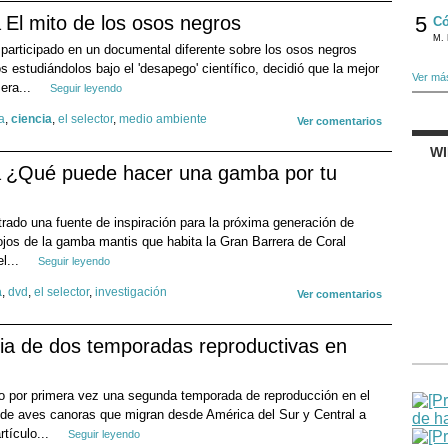
El mito de los osos negros
5
Có
M. 
participado en un documental diferente sobre los osos negros
estudiándolos bajo el 'desapego' científico, decidió que la mejor
Ver má
era...
Seguir leyendo
a
,
ciencia
,
el selector
,
medio ambiente
Ver comentarios
W
¿Qué puede hacer una gamba por tu
rado una fuente de inspiración para la próxima generación de
jos de la gamba mantis que habita la Gran Barrera de Coral
el...
Seguir leyendo
a
,
dvd
,
el selector
,
investigación
Ver comentarios
cia de dos temporadas reproductivas en
 por primera vez una segunda temporada de reproducción en el
 de aves canoras que migran desde América del Sur y Central a
rtículo...
Seguir leyendo