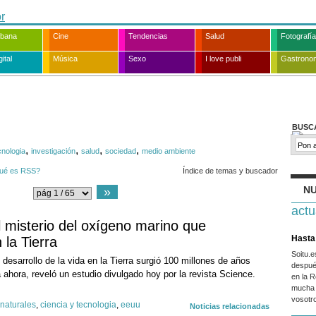
rbana
Cine
Tendencias
Salud
Fotografía
ital
Música
Sexo
I love publi
Gastrono
BUSC
,
,
,
,
cnologia
investigación
salud
sociedad
medio ambiente
ué es RSS?
Índice de temas y buscador
NU
»
actu
l misterio del oxígeno marino que
Hasta 
 la Tierra
Soitu.
 desarrollo de la vida en la Tierra surgió 100 millones de años
despué
 ahora, reveló un estudio divulgado hoy por la revista Science.
en la R
mucha 
vosotr
 naturales
,
ciencia y tecnologia
,
eeuu
Noticias relacionadas