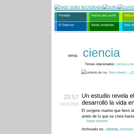
Portada
Hartos del coche
Vida u
El Selector
Medio ambiente
Vida dig
ciencia
tema:
Temas relacionados:
ciencia y te
Suscríbete
|
¿Q
Un estudio revela e
23:57
desarrolló la vida en
30
/10
/2009
El oxígeno marino que llevó al
antes de lo que se creía hasta
Seguir leyendo
Archivado en:
ciencia
,
ciencias