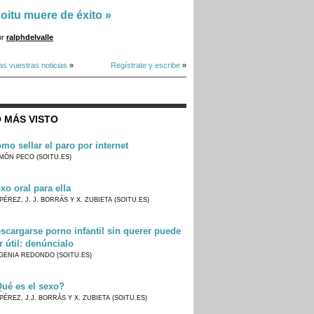
oitu muere de éxito
»
or
ralphdelvalle
as vuestras noticias
»
Regístrate y escribe
»
 MÁS VISTO
mo sellar el paro por internet
MÓN PECO (SOITU.ES)
xo oral para ella
PÉREZ, J. J. BORRÁS Y X. ZUBIETA (SOITU.ES)
scargarse porno infantil sin querer puede
r útil: denúncialo
GENIA REDONDO (SOITU.ES)
ué es el sexo?
PÉREZ, J.J. BORRÁS Y X. ZUBIETA (SOITU.ES)