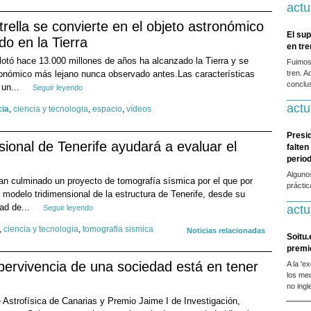
actu
trella se convierte en el objeto astronómico
El sup
o en la Tierra
en tr
plotó hace 13.000 millones de años ha alcanzado la Tierra y se
Fuimos
tronómico más lejano nunca observado antes.Las características
tren. A
conclus
 un...
Seguir leyendo
actu
cia
,
ciencia y tecnologia
,
espacio
,
vídeos
Presi
ional de Tenerife ayudará a evaluar el
falten
period
Alguno
han culminado un proyecto de tomografía sísmica por el que por
prácti
 modelo tridimensional de la estructura de Tenerife, desde su
dad de...
actu
Seguir leyendo
,
ciencia y tecnologia
,
tomografia sismica
Noticias relacionadas
Soitu.
premi
pervivencia de una sociedad está en tener
A la 'e
los me
no ingl
de Astrofísica de Canarias y Premio Jaime I de Investigación,