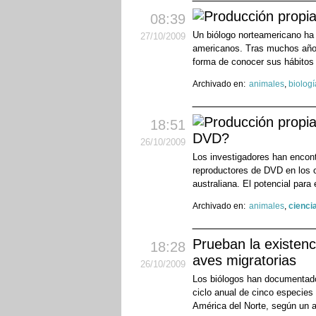
08:39
Un biólogo norteamericano ha 
27
/10
/2009
americanos. Tras muchos años 
forma de conocer sus hábitos 
Archivado en:
animales
,
biologí
18:51
DVD?
26
/10
/2009
Los investigadores han encont
reproductores de DVD en los o
australiana. El potencial para 
Archivado en:
animales
,
cienci
Prueban la existen
18:28
aves migratorias
26
/10
/2009
Los biólogos han documentado
ciclo anual de cinco especies
América del Norte, según un a