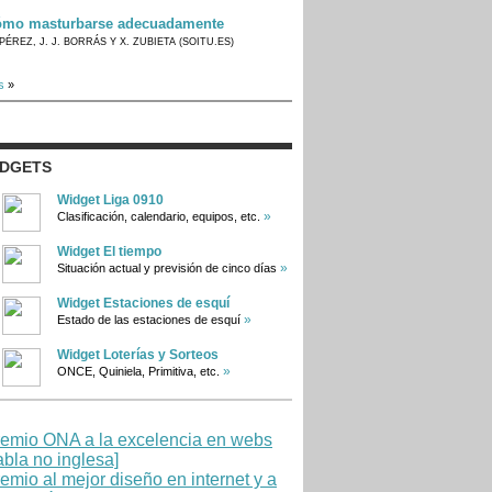
mo masturbarse adecuadamente
PÉREZ, J. J. BORRÁS Y X. ZUBIETA (SOITU.ES)
s
»
IDGETS
Widget Liga 0910
»
Clasificación, calendario, equipos, etc.
Widget El tiempo
»
Situación actual y previsión de cinco días
Widget Estaciones de esquí
»
Estado de las estaciones de esquí
Widget Loterías y Sorteos
»
ONCE, Quiniela, Primitiva, etc.