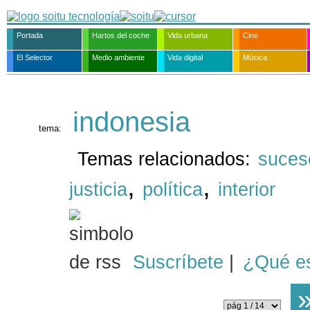
Portada
Hartos del coche
Vida urbana
Cine
El Selector
Medio ambiente
Vida digital
Música
indonesia
tema:
Temas relacionados:
suces
,
,
justicia
política
interior
Suscríbete
|
¿Qué e