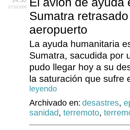
El avión de ayuda 
14:30
07
/10
/2009
Sumatra retrasado 
aeropuerto
La ayuda humanitaria es
Sumatra, sacudida por 
pudo llegar hoy a su de
la saturación que sufre
leyendo
Archivado en:
desastres
,
e
sanidad
,
terremoto
,
terrem