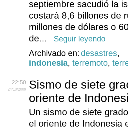
septiembre sacudió la i
costará 8,6 billones de 
millones de dólares o 6
de...
Seguir leyendo
Archivado en:
desastres
,
indonesia
,
terremoto
,
ter
Sismo de siete gr
22:50
24
/10
/2009
oriente de Indones
Un sismo de siete grad
el oriente de Indonesia 