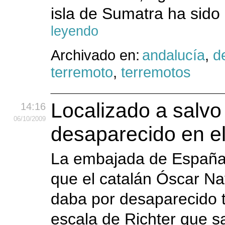
isla de Sumatra ha sido 
leyendo
Archivado en:
andalucía
,
d
terremoto
,
terremotos
Localizado a salvo
14:16
06
/10
/2009
desaparecido en e
La embajada de España 
que el catalán Óscar Nav
daba por desaparecido t
escala de Richter que sa