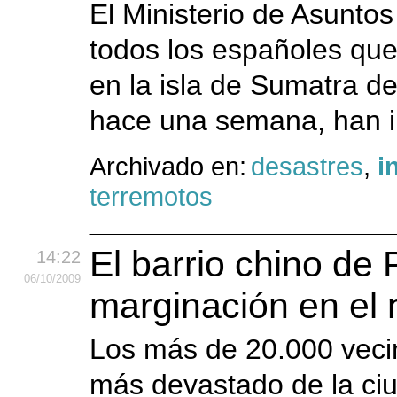
El Ministerio de Asuntos
todos los españoles qu
en la isla de Sumatra d
hace una semana, han i
Archivado en:
desastres
,
i
terremotos
El barrio chino de
14:22
06
/10
/2009
marginación en el r
Los más de 20.000 vecin
más devastado de la ci