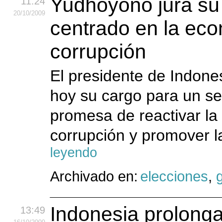
Yudhoyono jura su
11:24
20
/10
/2009
centrado en la eco
corrupción
El presidente de Indone
hoy su cargo para un s
promesa de reactivar la
corrupción y promover l
leyendo
Archivado en:
elecciones
,
Indonesia prolonga
13:49