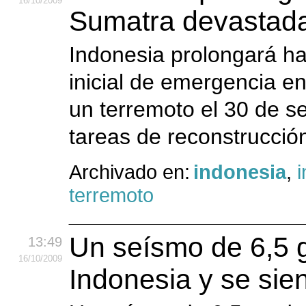
16
/10
/2009
Sumatra devastada
Indonesia prolongará ha
inicial de emergencia e
un terremoto el 30 de se
tareas de reconstrucción
Archivado en:
indonesia
,
i
terremoto
Un seísmo de 6,5 
13:49
16
/10
/2009
Indonesia y se sie