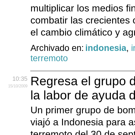
multiplicar los medios f
combatir las crecientes
el cambio climático y ag
Archivado en:
indonesia
,
i
terremoto
Regresa el grupo 
10:35
15
/10
/2009
la labor de ayuda 
Un primer grupo de bom
viajó a Indonesia para as
terremoto del 30 de se