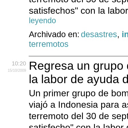
satisfechos" con la labo
leyendo
Archivado en:
desastres
,
i
terremotos
Regresa un grupo 
10:20
15
/10
/2009
la labor de ayuda 
Un primer grupo de bom
viajó a Indonesia para as
terremoto del 30 de se
satisfecho" con la labor