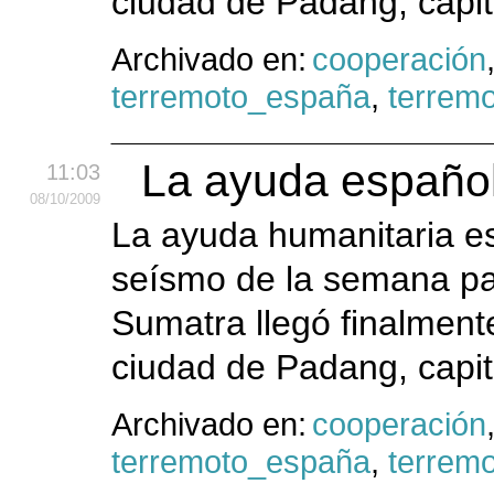
ciudad de Padang, capita
Archivado en:
cooperación
terremoto_españa
,
terrem
La ayuda española
11:03
08
/10
/2009
La ayuda humanitaria es
seísmo de la semana pas
Sumatra llegó finalmente
ciudad de Padang, capita
Archivado en:
cooperación
terremoto_españa
,
terrem