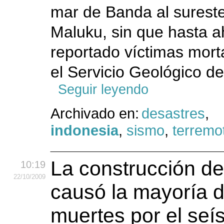
mar de Banda al sureste 
Maluku, sin que hasta 
reportado víctimas mort
el Servicio Geológico d
Seguir leyendo
Archivado en:
desastres
,
indonesia
,
sismo
,
terremo
La construcción de
10:19
22
/10
/2009
causó la mayoría d
muertes por el se