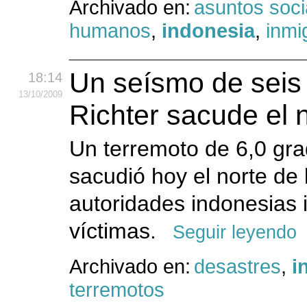
Archivado en:
asuntos soci
humanos
,
indonesia
,
inmi
Un seísmo de seis 
18:14
13
/10
/2009
Richter sacude el 
Un terremoto de 6,0 gra
sacudió hoy el norte de 
autoridades indonesias 
víctimas.
Seguir leyendo
Archivado en:
desastres
,
i
terremotos