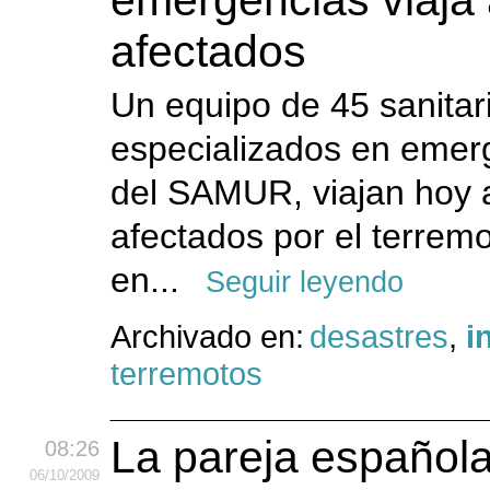
emergencias viaja 
afectados
Un equipo de 45 sanitar
especializados en emer
del SAMUR, viajan hoy a 
afectados por el terrem
en...
Seguir leyendo
Archivado en:
desastres
,
i
terremotos
La pareja española
08:26
06
/10
/2009