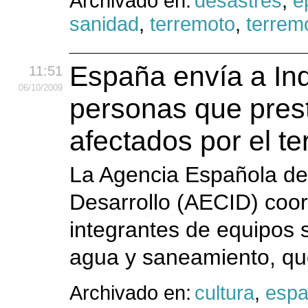
Archivado en:
desastres
,
e
sanidad
,
terremoto
,
terrem
España envía a In
11:51
06
/10
/2009
personas que prest
afectados por el t
La Agencia Española de 
Desarrollo (AECID) coo
integrantes de equipos s
agua y saneamiento, que
Archivado en:
cultura
,
esp