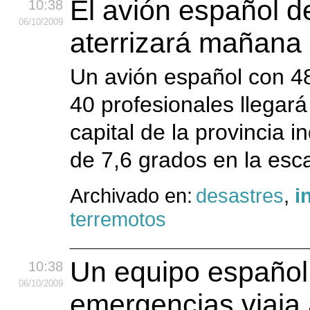
El avión español d
10:38
06
/10
/2009
aterrizará mañana
Un avión español con 4
40 profesionales llegar
capital de la provincia
de 7,6 grados en la esca
Archivado en:
desastres
,
i
terremotos
Un equipo español
10:38
06
/10
/2009
emergencias viaja 