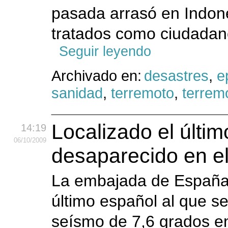
pasada arrasó en Indon
tratados como ciudadan
Seguir leyendo
Archivado en:
desastres
,
e
sanidad
,
terremoto
,
terrem
Localizado el últi
14:19
06
/10
/2009
desaparecido en e
La embajada de España 
último español al que s
seísmo de 7,6 grados en