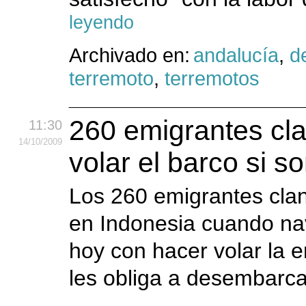
leyendo
Archivado en:
andalucía
,
d
terremoto
,
terremotos
260 emigrantes cl
11:30
14
/10
/2009
volar el barco si 
Los 260 emigrantes clan
en Indonesia cuando na
hoy con hacer volar la e
les obliga a desembarca