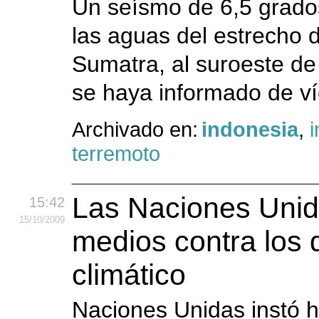
Un seísmo de 6,5 grados
las aguas del estrecho d
Sumatra, al suroeste de
se haya informado de ví
Archivado en:
indonesia
,
i
terremoto
Las Naciones Unid
15:42
15
/10
/2009
medios contra los 
climático
Naciones Unidas instó h