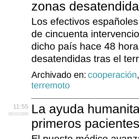
zonas desatendidas
Los efectivos españoles
de cincuenta intervenci
dicho país hace 48 hor
desatendidas tras el te
Archivado en:
cooperación
terremoto
La ayuda humanitar
11:55
09
/10
/2009
primeros pacientes
El puesto médico avanz