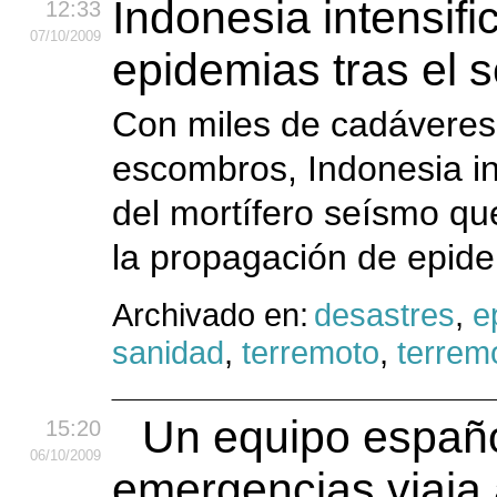
Indonesia intensifi
12:33
07
/10
/2009
epidemias tras el
Con miles de cadáveres
escombros, Indonesia i
del mortífero seísmo qu
la propagación de epide
Archivado en:
desastres
,
e
sanidad
,
terremoto
,
terrem
Un equipo españo
15:20
06
/10
/2009
emergencias viaja 