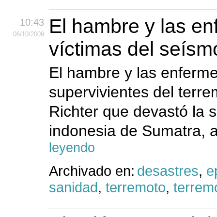
El hambre y las en
10:43
06
/10
/2009
víctimas del seís
El hambre y las enferm
supervivientes del terr
Richter que devastó la 
indonesia de Sumatra, 
leyendo
Archivado en:
desastres
,
e
sanidad
,
terremoto
,
terrem