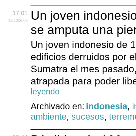
Un joven indonesi
17:01
12
/10
/2009
se amputa una pier
Un joven indonesio de 
edificios derruidos por 
Sumatra el mes pasado,
atrapada para poder lib
leyendo
Archivado en:
indonesia
,
i
ambiente
,
sucesos
,
terrem