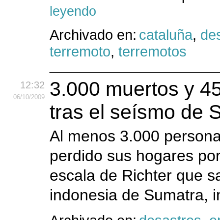
leyendo
Archivado en:
cataluña
,
de
terremoto
,
terremotos
3.000 muertos y 4
12:32
06
/10
/2009
tras el seísmo de 
Al menos 3.000 persona
perdido sus hogares por
escala de Richter que sa
indonesia de Sumatra, i