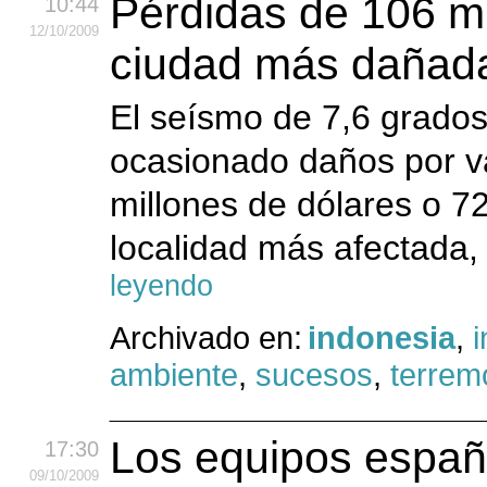
Pérdidas de 106 mi
10:44
12
/10
/2009
ciudad más dañada
El seísmo de 7,6 grados
ocasionado daños por va
millones de dólares o 7
localidad más afectada, 
leyendo
Archivado en:
indonesia
,
i
ambiente
,
sucesos
,
terrem
Los equipos españ
17:30
09
/10
/2009