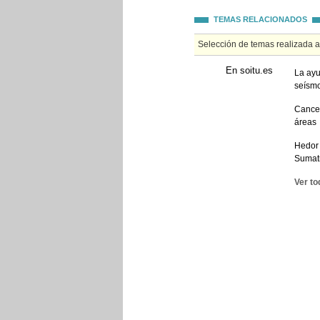
TEMAS RELACIONADOS
Selección de temas realizada 
En soitu.es
La ayu
seísmo
Cancel
áreas
Hedor 
Sumat
Ver to