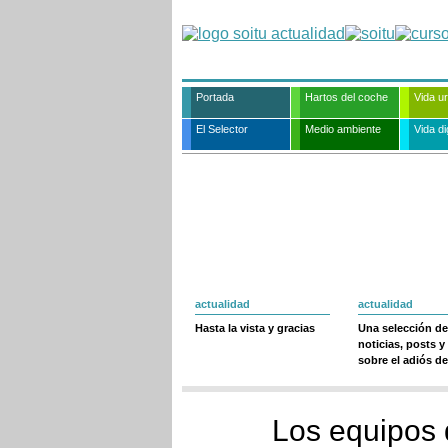
Portada
Hartos del coche
Vida u
El Selector
Medio ambiente
Vida dig
actualidad
actualidad
Hasta la vista y gracias
Una selección de
noticias, posts y
sobre el adiós de
Los equipos 