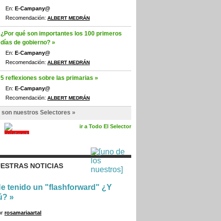
En:
E-Campany@
Recomendación:
ALBERT MEDRÁN
¿Por qué son importantes los 100 primeros
días de gobierno? »
En:
E-Campany@
Recomendación:
ALBERT MEDRÁN
5 reflexiones sobre las primarias »
En:
E-Campany@
Recomendación:
ALBERT MEDRÁN
 son nuestros Selectores »
ir a Todo El Selector
ESTRAS NOTICIAS
e tenido un "flashforward" ¿Y
ú?
»
or
rosamariaartal