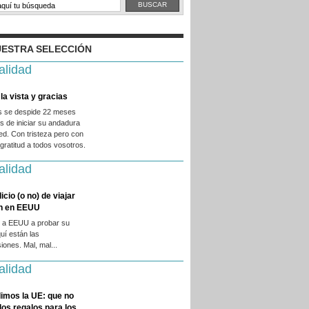
ESTRA SELECCIÓN
alidad
la vista y gracias
es se despide 22 meses
 de iniciar su andadura
ed. Con tristeza pero con
ratitud a todos vosotros.
alidad
licio (o no) de viajar
en en EEUU
 a EEUU a probar su
quí están las
iones. Mal, mal...
alidad
imos la UE: que no
 los regalos para los