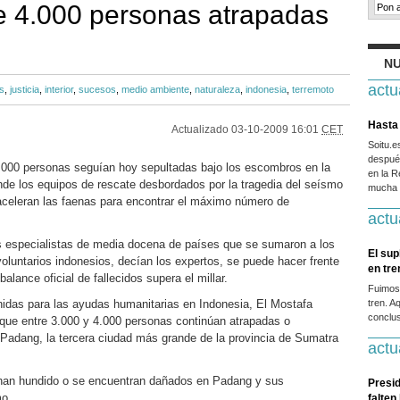
de 4.000 personas atrapadas
NU
actu
s
,
justicia
,
interior
,
sucesos
,
medio ambiente
,
naturaleza
,
indonesia
,
terremoto
Hasta 
Actualizado
03-10-2009 16:01
CET
Soitu.
después
.000 personas seguían hoy sepultadas bajo los escombros en la
en la R
nde los equipos de rescate desbordados por la tragedia del seísmo
mucha g
aceleran las faenas para encontrar el máximo número de
actu
os especialistas de media docena de países que se sumaron a los
El sup
oluntarios indonesios, decían los expertos, se puede hacer frente
en tr
balance oficial de fallecidos supera el millar.
Fuimos
idas para las ayudas humanitarias en Indonesia, El Mostafa
tren. A
conclus
a que entre 3.000 y 4.000 personas continúan atrapadas o
e Padang, la tercera ciudad más grande de la provincia de Sumatra
actu
 han hundido o se encuentran dañados en Padang y sus
Presid
mo.
falten