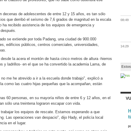
n decenas de adolescentes de entre 12 y 15 años, es tan sólo
cios que derribó el seísmo de 7,6 grados de magnitud en la escala
08:49
no ha recibido asistencia de los equipos de emergencia y
s después.
orado se extiende por toda Padang, una ciudad de 900.000
les, edificios públicos, centros comerciales, universidades,
14:29
mas.
 desde la acera el montón de hasta cinco metros de altura -hierros
os y ladrillos- en el que se ha convertido la academia Lama, de
Estos
 no me he atrevido a ir a la escuela donde trabajo", explicó a
lla como las cuatro hijas pequeñas que la acompañan, están
as 60 personas, en su mayoría niños de entre 6 y 12 años, en el
VU
an sólo una treintena lograron escapar con vida.
H
trabajar los equipos de rescate. Estamos esperando a que
t
g. Las operaciones van despacio", dijo Hady, el policía local
cia en el lugar.
p