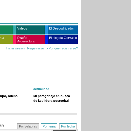
Vídeos
El Descodificador
mía
Diseño +
El blog de Gervasio
Arquitectura
Iniciar sesión
|
Registrarse
|
¿Por qué registrarse?
actualidad
empo, buena
Mi peregrinaje en busca
de la píldora postcoital
AR
Por palabras
Por tema
Por fecha