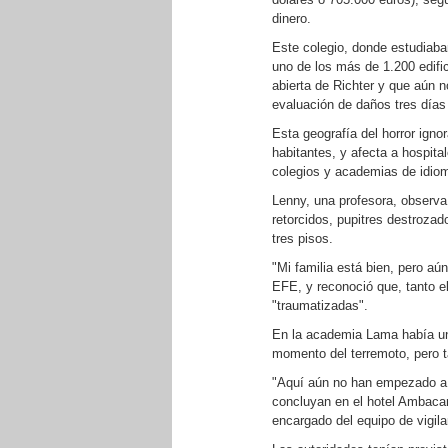
dinero.
Este colegio, donde estudiaba
uno de los más de 1.200 edifi
abierta de Richter y que aún 
evaluación de daños tres día
Esta geografía del horror ign
habitantes, y afecta a hospita
colegios y academias de idio
Lenny, una profesora, observa
retorcidos, pupitres destrozad
tres pisos.
"Mi familia está bien, pero aún
EFE, y reconoció que, tanto e
"traumatizadas".
En la academia Lama había un
momento del terremoto, pero t
"Aquí aún no han empezado a 
concluyan en el hotel Ambacan
encargado del equipo de vigilan