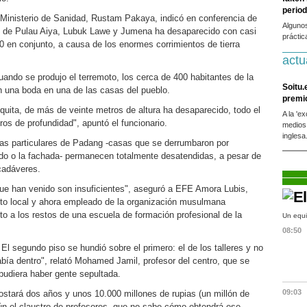
period
el Ministerio de Sanidad, Rustam Pakaya, indicó en conferencia de
Alguno
s de Pulau Aiya, Lubuk Lawe y Jumena ha desaparecido con casi
práctic
0 en conjunto, a causa de los enormes corrimientos de tierra
actu
ndo se produjo el terremoto, los cerca de 400 habitantes de la
Soitu.
n una boda en una de las casas del pueblo.
premi
quita, de más de veinte metros de altura ha desaparecido, todo el
A la 'e
ros de profundidad", apuntó el funcionario.
medios
inglesa
ndas particulares de Padang -casas que se derrumbaron por
ado o la fachada- permanecen totalmente desatendidas, a pesar de
cadáveres.
ue han venido son insuficientes", aseguró a EFE Amora Lubis,
to local y ahora empleado de la organización musulmana
 a los restos de una escuela de formación profesional de la
Un equi
08:50
El segundo piso se hundió sobre el primero: el de los talleres y no
a dentro", relató Mohamed Jamil, profesor del centro, que se
 pudiera haber gente sepultada.
09:03
stará dos años y unos 10.000 millones de rupias (un millón de
ún el claustro de profesores, que no sabe cómo obtendrá ese