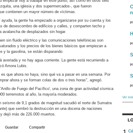
to empezar hoy a trabajar en este punto, así como en otros seis
zquita, una iglesia y dos supermercados-, que fueron
C
que contienen un mayor número de víctimas.
n
ir ayuda, la gente ha empezado a organizarse por su cuenta y los
p
as de desescombro de edificios y calles, y comparten techo y
 la avalancha de desplazados sin hogar.
H
en sin fluido eléctrico y las comunicaciones telefónicas son
p
n saturados y los precios de los bienes básicos que empiezan a
e y la gasolina, se están disparando.
S
 averiada y no hay agua corriente. La gente está recurriendo a
p
icó Amora Lubis.
o es que ahora no haya, sino qué va a pasar en una semana. Por
S
mprar ahora y se forman colas de dos o tres horas", agregó.
p
"Anillo de Fuego del Pacífico', una zona de gran actividad sísmica
000 terremotos al año, la mayoría moderados.
Ver tod
n seísmo de 9,1 grados de magnitud sacudió el norte de Sumatra
ante) que sembró la destrucción en una docena de naciones
 y dejó más de 226.000 muertos.
LO
Guardar
Compartir
1
Có