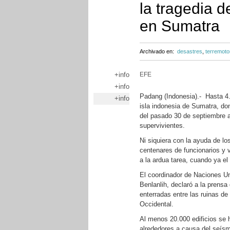
la tragedia 
en Sumatra
Archivado en:
desastres
,
terremoto
+info
EFE
+info
Padang (Indonesia).- Hasta 4
+info
isla indonesia de Sumatra, do
del pasado 30 de septiembre 
supervivientes.
Ni siquiera con la ayuda de l
centenares de funcionarios y v
a la ardua tarea, cuando ya el 
El coordinador de Naciones Un
Benlanlih, declaró a la prens
enterradas entre las ruinas d
Occidental.
Al menos 20.000 edificios se
alrededores a causa del seís