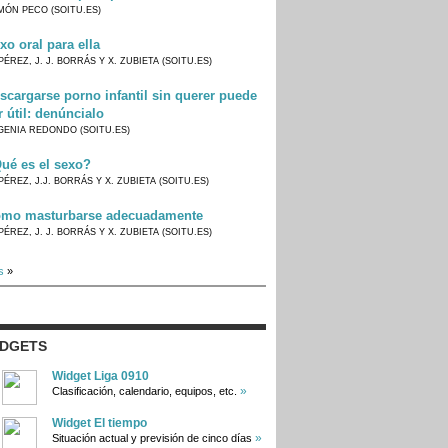
MÓN PECO (SOITU.ES)
xo oral para ella
PÉREZ, J. J. BORRÁS Y X. ZUBIETA (SOITU.ES)
scargarse porno infantil sin querer puede
r útil: denúncialo
GENIA REDONDO (SOITU.ES)
ué es el sexo?
PÉREZ, J.J. BORRÁS Y X. ZUBIETA (SOITU.ES)
mo masturbarse adecuadamente
PÉREZ, J. J. BORRÁS Y X. ZUBIETA (SOITU.ES)
s
»
IDGETS
Widget Liga 0910
»
Clasificación, calendario, equipos, etc.
Widget El tiempo
»
Situación actual y previsión de cinco días