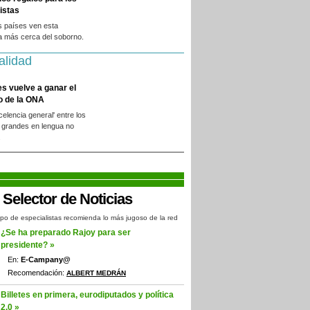
istas
s países ven esta
a más cerca del soborno.
alidad
es vuelve a ganar el
o de la ONA
xcelencia general' entre los
 grandes en lengua no
.
po de especialistas recomienda lo más jugoso de la red
¿Se ha preparado Rajoy para ser
presidente? »
En:
E-Campany@
Recomendación:
ALBERT MEDRÁN
Billetes en primera, eurodiputados y política
2.0 »