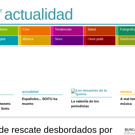
actualidad
rbana
Cine
Tendencias
Salud
Fotografía
ital
Música
Sexo
I love publi
Gastrono
actualidad
música
Españoles... SOITU ha
A mal ti
La valentía de los
 tweets
muerto
música
periodistas
 Soitu
de rescate desbordados por
BUSC