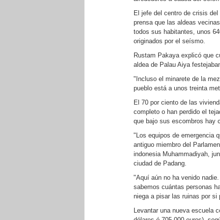
El jefe del centro de crisis d
prensa que las aldeas vecina
todos sus habitantes, unos 64
originados por el seísmo.
Rustam Pakaya explicó que cua
aldea de Palau Aiya festejaba
"Incluso el minarete de la mez
pueblo está a unos treinta met
El 70 por ciento de las vivie
completo o han perdido el tej
que bajo sus escombros hay 
"Los equipos de emergencia q
antiguo miembro del Parlamen
indonesia Muhammadiyah, junto
ciudad de Padang.
"Aquí aún no ha venido nadie. 
sabemos cuántas personas habí
niega a pisar las ruinas por si
Levantar una nueva escuela co
dólares ó 705.000 euros), seg