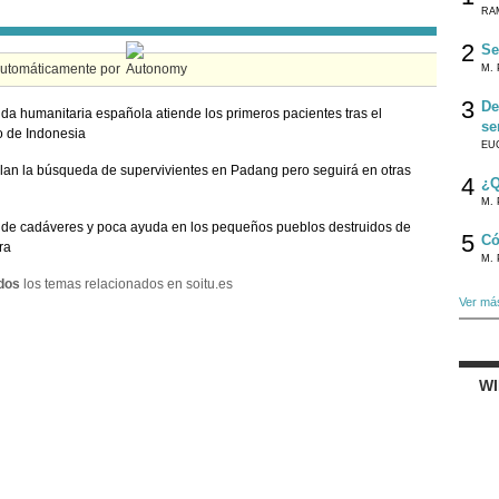
RA
2
Se
automáticamente por
M. 
3
De
da humanitaria española atiende los primeros pacientes tras el
se
 de Indonesia
EU
an la búsqueda de supervivientes en Padang pero seguirá en otras
4
¿Q
M. 
de cadáveres y poca ayuda en los pequeños pueblos destruidos de
5
Có
ra
M. 
dos
los temas relacionados en soitu.es
Ver má
W