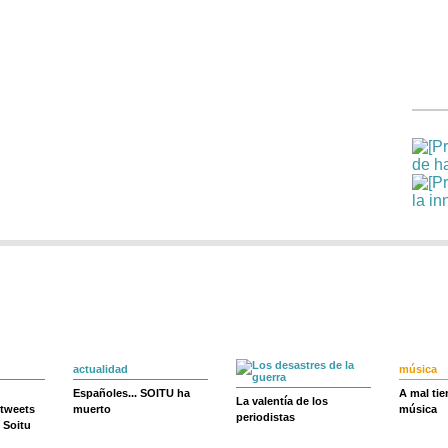
actualidad
música
Españoles... SOITU ha
A mal ti
La valentía de los
 tweets
muerto
música
periodistas
 Soitu