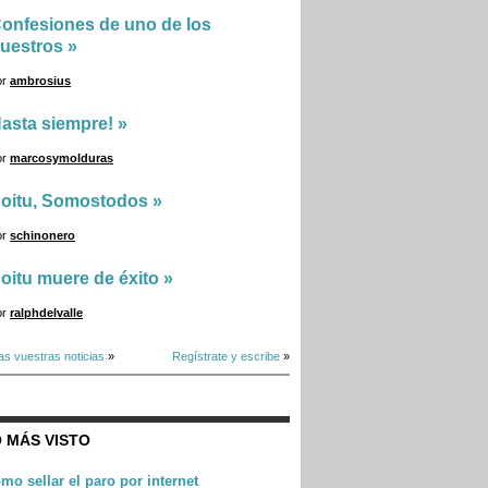
onfesiones de uno de los
uestros
»
or
ambrosius
asta siempre!
»
or
marcosymolduras
oitu, Somostodos
»
or
schinonero
oitu muere de éxito
»
or
ralphdelvalle
as vuestras noticias
»
Regístrate y escribe
»
 MÁS VISTO
mo sellar el paro por internet