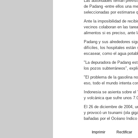
Las autoridades tenían previs
de Padang -entre ellos una me
seleccionadas por estimarse 
Ante la imposibilidad de recib
vecinos colaboran en las tare
alimentos si es preciso, ante
Padang y sus alrededores sigu
difíciles, los hospitales está
escasear, como el agua potabl
"La depuradora de Padang está
los pozos subterráneos", expl
"El problema de la gasolina n
eso, todo el mundo intenta co
Indonesia se asienta sobre el 
y volcánica que sufre unos 7.
El 26 de diciembre de 2004, u
y provocó un tsunami (ola gig
bañadas por el Océano Indico
Imprimir
Rectificar