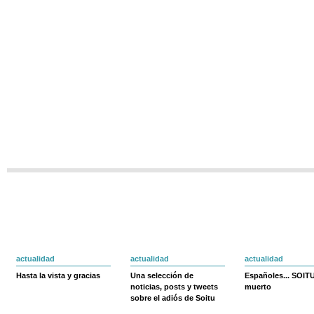
actualidad
actualidad
actualidad
Hasta la vista y gracias
Una selección de
Españoles... SOIT
noticias, posts y tweets
muerto
sobre el adiós de Soitu