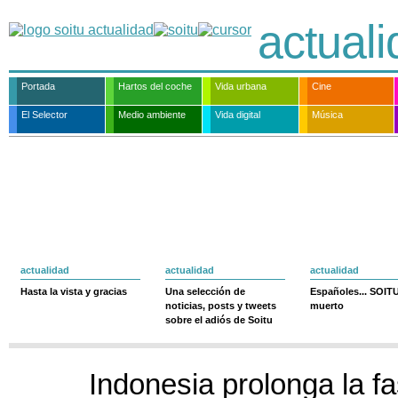
actual
Portada
Hartos del coche
Vida urbana
Cine
El Selector
Medio ambiente
Vida digital
Música
actualidad
actualidad
actualidad
Hasta la vista y gracias
Una selección de
Españoles... SOIT
noticias, posts y tweets
muerto
sobre el adiós de Soitu
Indonesia prolonga la f