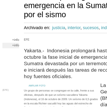
emergencia en la Suma
por el sismo
Archivado en:
justicia
,
interior
,
sucesos
,
in
+info
EFE
+info
Yakarta.- Indonesia prolongará hast
octubre la fase inicial de emergenci
Sumatra devastada por un terremoto
e iniciará después las tareas de rec
hoy fuentes oficiales.
La
AMPLIAR FOTO
(EFE)
Ge
Un grupo de personas se congregan en la calle, frente a sus
oficinas, después de que un seísmo sacudiera Yakarta
(B
(Indonesia), el 16 de octubre de 2009. Un seísmo de 6,5 grados
dí
en la escala Richter sacudió hoy las aguas del estrecho de