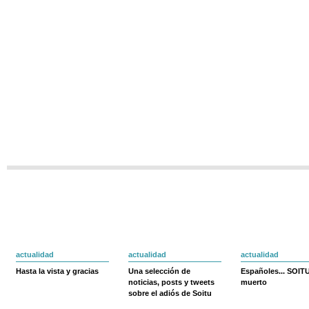
actualidad
actualidad
actualidad
Hasta la vista y gracias
Una selección de
Españoles... SOIT
noticias, posts y tweets
muerto
sobre el adiós de Soitu