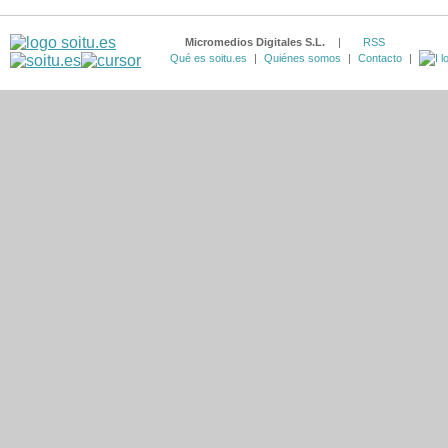
Micromedios Digitales S.L.
|
RSS
Qué es soitu.es
|
Quiénes somos
|
Contacto
|