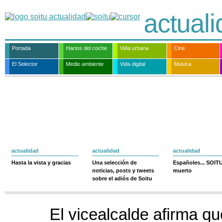
actual
Portada
Hartos del coche
Vida urbana
Cine
El Selector
Medio ambiente
Vida digital
Música
actualidad
actualidad
actualidad
Hasta la vista y gracias
Una selección de
Españoles... SOIT
noticias, posts y tweets
muerto
sobre el adiós de Soitu
El vicealcalde afirma q