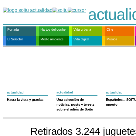
actual
Portada
Hartos del coche
Vida urbana
Cine
El Selector
Medio ambiente
Vida digital
Música
actualidad
actualidad
actualidad
Hasta la vista y gracias
Una selección de
Españoles... SOIT
noticias, posts y tweets
muerto
sobre el adiós de Soitu
Retirados 3.244 juguete