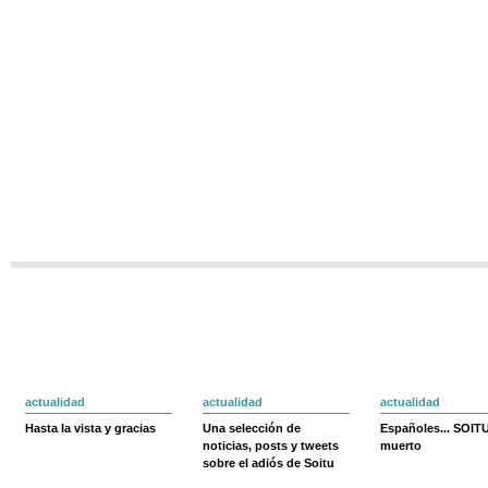
actualidad
actualidad
actualidad
Hasta la vista y gracias
Una selección de
Españoles... SOIT
noticias, posts y tweets
muerto
sobre el adiós de Soitu