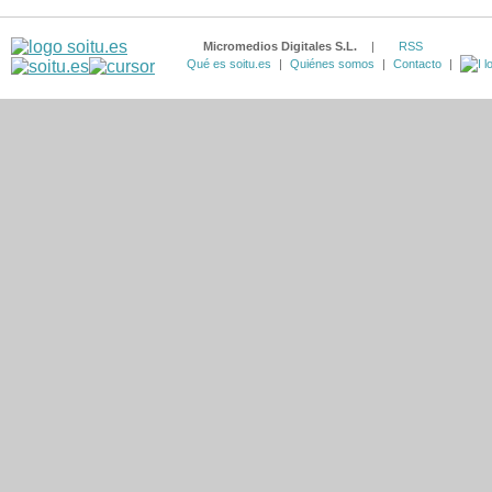
Micromedios Digitales S.L.
|
RSS
Qué es soitu.es
|
Quiénes somos
|
Contacto
|