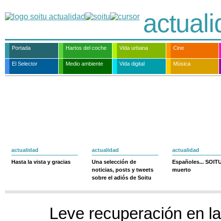
actual
Portada
Hartos del coche
Vida urbana
Cine
El Selector
Medio ambiente
Vida digital
Música
actualidad
actualidad
actualidad
Hasta la vista y gracias
Una selección de
Españoles... SOIT
noticias, posts y tweets
muerto
sobre el adiós de Soitu
Leve recuperación en la