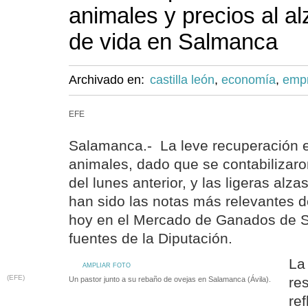
animales y precios al al
de vida en Salmanca
Archivado en:
castilla león
,
economía
,
emp
EFE
Salamanca.- La leve recuperación e
animales, dado que se contabilizaro
del lunes anterior, y las ligeras alz
han sido las notas más relevantes d
hoy en el Mercado de Ganados de 
fuentes de la Diputación.
La
AMPLIAR FOTO
(EFE)
re
Un pastor junto a su rebaño de ovejas en Salamanca (Ávila).
re