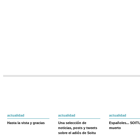
actualidad
actualidad
actualidad
Hasta la vista y gracias
Una selección de
Españoles... SOIT
noticias, posts y tweets
muerto
sobre el adiós de Soitu