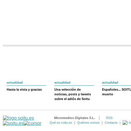
actualidad
actualidad
actualidad
Hasta la vista y gracias
Una selección de
Españoles... SOIT
noticias, posts y tweets
muerto
sobre el adiós de Soitu
Micromedios Digitales S.L.
|
RSS
Qué es soitu.es
|
Quiénes somos
|
Contacto
|