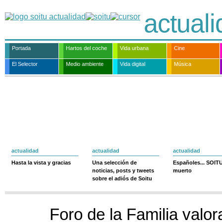
actual
Portada
Hartos del coche
Vida urbana
Cine
El Selector
Medio ambiente
Vida digital
Música
actualidad
actualidad
actualidad
Hasta la vista y gracias
Una selección de
Españoles... SOIT
noticias, posts y tweets
muerto
sobre el adiós de Soitu
Foro de la Familia valora