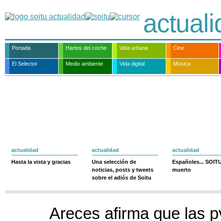
actual
Portada
Hartos del coche
Vida urbana
Cine
El Selector
Medio ambiente
Vida digital
Música
actualidad
actualidad
actualidad
Hasta la vista y gracias
Una selección de
Españoles... SOIT
noticias, posts y tweets
muerto
sobre el adiós de Soitu
Areces afirma que las 