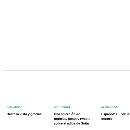
actualidad
actualidad
actualidad
Hasta la vista y gracias
Una selección de
Españoles... SOIT
noticias, posts y tweets
muerto
sobre el adiós de Soitu