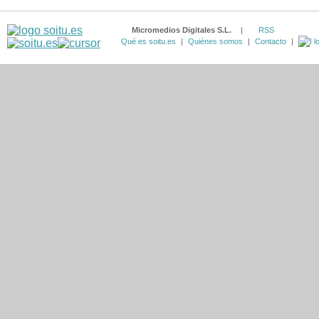
Micromedios Digitales S.L.
|
RSS
Qué es soitu.es
|
Quiénes somos
|
Contacto
|