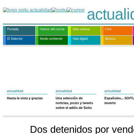
actual
Portada
Hartos del coche
Vida urbana
Cine
El Selector
Medio ambiente
Vida digital
Música
actualidad
actualidad
actualidad
Hasta la vista y gracias
Una selección de
Españoles... SOIT
noticias, posts y tweets
muerto
sobre el adiós de Soitu
Dos detenidos por vend