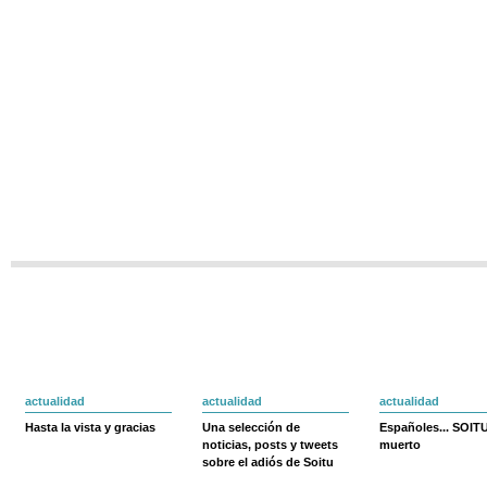
actualidad
actualidad
actualidad
Hasta la vista y gracias
Una selección de
Españoles... SOIT
noticias, posts y tweets
muerto
sobre el adiós de Soitu