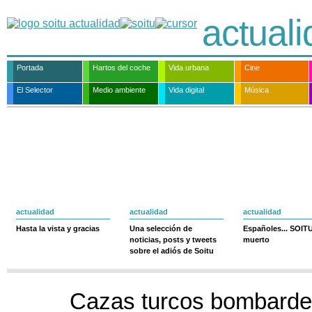
actual
Portada
Hartos del coche
Vida urbana
Cine
El Selector
Medio ambiente
Vida digital
Música
actualidad
actualidad
actualidad
Hasta la vista y gracias
Una selección de
Españoles... SOIT
noticias, posts y tweets
muerto
sobre el adiós de Soitu
Cazas turcos bombardea