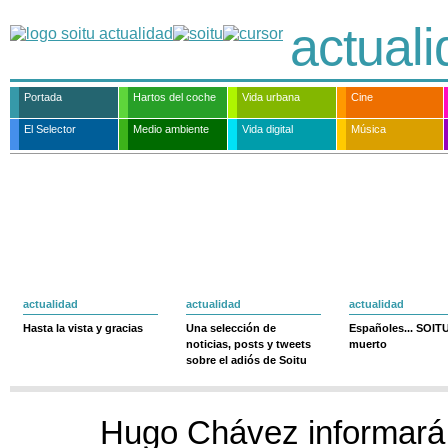
actual
Portada
Hartos del coche
Vida urbana
Cine
El Selector
Medio ambiente
Vida digital
Música
actualidad
actualidad
actualidad
Hasta la vista y gracias
Una selección de
Españoles... SOIT
noticias, posts y tweets
muerto
sobre el adiós de Soitu
Hugo Chávez informará