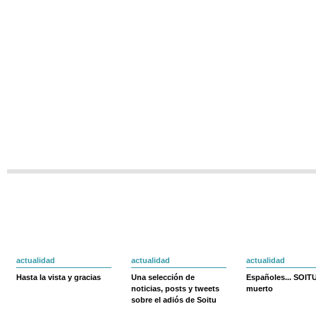
actualidad
actualidad
actualidad
Hasta la vista y gracias
Una selección de
Españoles... SOIT
noticias, posts y tweets
muerto
sobre el adiós de Soitu