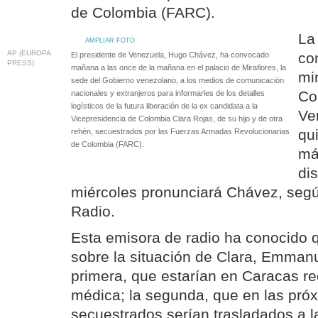
de Colombia (FARC).
La
AMPLIAR FOTO
AP (EUROPA
co
El presidente de Venezuela, Hugo Chávez, ha convocado
PRESS)
mañana a las once de la mañana en el palacio de Miraflores, la
mi
sede del Gobierno venezolano, a los medios de comunicación
Co
nacionales y extranjeros para informarles de los detalles
logísticos de la futura liberación de la ex candidata a la
Ve
Vicepresidencia de Colombia Clara Rojas, de su hijo y de otra
qu
rehén, secuestrados por las Fuerzas Armadas Revolucionarias
de Colombia (FARC).
má
di
miércoles pronunciará Chávez, segú
Radio.
Esta emisora de radio ha conocido q
sobre la situación de Clara, Emman
primera, que estarían en Caracas re
médica; la segunda, que en las próx
secuestrados serían trasladados a l