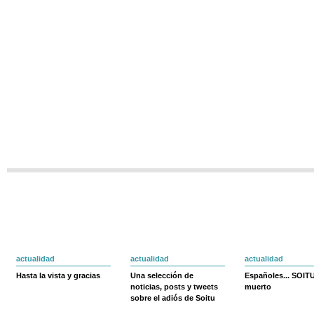
actualidad
actualidad
actualidad
Hasta la vista y gracias
Una selección de
Españoles... SOIT
noticias, posts y tweets
muerto
sobre el adiós de Soitu