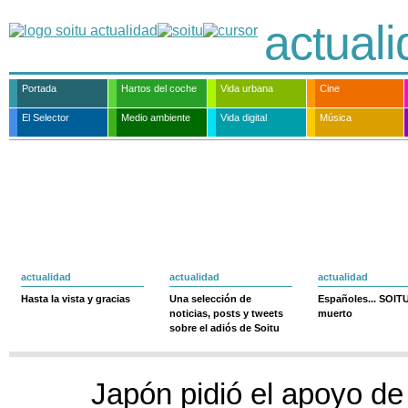
actual
Portada
Hartos del coche
Vida urbana
Cine
El Selector
Medio ambiente
Vida digital
Música
actualidad
actualidad
actualidad
Hasta la vista y gracias
Una selección de
Españoles... SOIT
noticias, posts y tweets
muerto
sobre el adiós de Soitu
Japón pidió el apoyo de