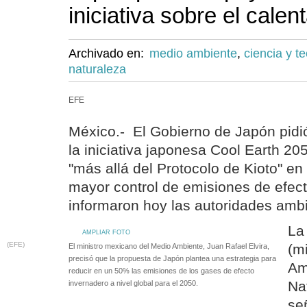
iniciativa sobre el calen
Archivado en:
medio ambiente
,
ciencia y t
naturaleza
EFE
México.- El Gobierno de Japón pidi
la iniciativa japonesa Cool Earth 20
"más allá del Protocolo de Kioto" en 
mayor control de emisiones de efect
informaron hoy las autoridades ambi
La
AMPLIAR FOTO
(EFE)
(m
El ministro mexicano del Medio Ambiente, Juan Rafael Elvira,
precisó que la propuesta de Japón plantea una estrategia para
Am
reducir en un 50% las emisiones de los gases de efecto
Na
invernadero a nivel global para el 2050.
se