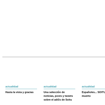
actualidad
actualidad
actualidad
Hasta la vista y gracias
Una selección de
Españoles... SOIT
noticias, posts y tweets
muerto
sobre el adiós de Soitu