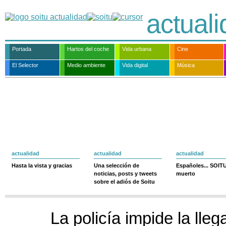
actual
Portada
Hartos del coche
Vida urbana
Cine
El Selector
Medio ambiente
Vida digital
Música
actualidad
actualidad
actualidad
Hasta la vista y gracias
Una selección de
Españoles... SOIT
noticias, posts y tweets
muerto
sobre el adiós de Soitu
La policía impide la lle