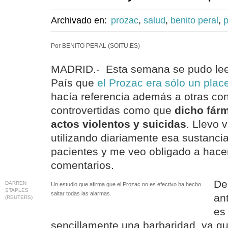
Archivado en:
prozac
,
salud
,
benito peral
,
p
Por BENITO PERAL (SOITU.ES)
MADRID.- Esta semana se pudo leer
País que
el Prozac era sólo un plac
hacía referencia además a otras co
controvertidas como que
dicho fár
actos violentos y suicidas
. Llevo 
utilizando diariamente esa sustanc
pacientes y me veo obligado a hace
comentarios.
De
DARREN
Un estudio que afirma que el Prozac no es efectivo ha hecho
STAPLES
saltar todas las alarmas.
an
(REUTERS)
es
sencillamente una barbaridad, ya qu