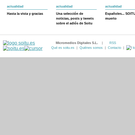
actualidad
actualidad
actualidad
Hasta la vista y gracias
Una selección de
Españoles... SOIT
noticias, posts y tweets
muerto
sobre el adiós de Soitu
Micromedios Digitales S.L.
|
RSS
Qué es soitu.es
|
Quiénes somos
|
Contacto
|