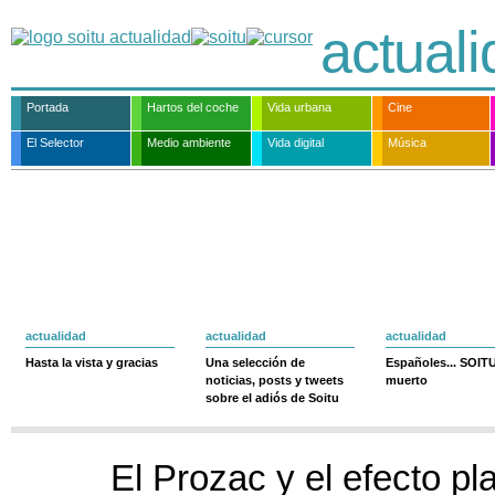
actual
Portada
Hartos del coche
Vida urbana
Cine
El Selector
Medio ambiente
Vida digital
Música
actualidad
actualidad
actualidad
Hasta la vista y gracias
Una selección de
Españoles... SOIT
noticias, posts y tweets
muerto
sobre el adiós de Soitu
El Prozac y el efecto p