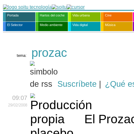
Portada
Hartos del coche
Vida urbana
Cine
El Selector
Medio ambiente
Vida digital
Música
prozac
tema:
Suscríbete
|
¿Qué e
09:07
29
/02
/2008
El Prozac
placebo