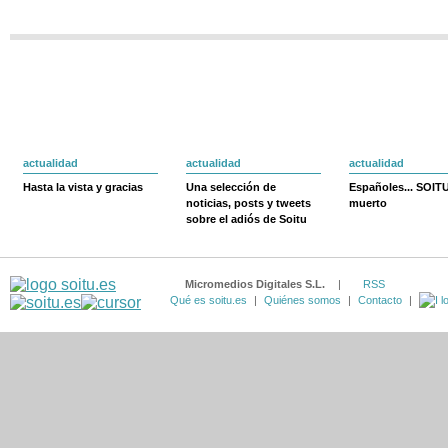
actualidad
actualidad
actualidad
Hasta la vista y gracias
Una selección de
Españoles... SOIT
noticias, posts y tweets
muerto
sobre el adiós de Soitu
Micromedios Digitales S.L.
|
RSS
Qué es soitu.es
|
Quiénes somos
|
Contacto
|