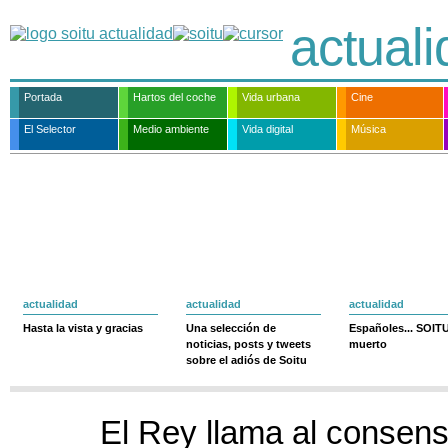
actual
Portada
Hartos del coche
Vida urbana
Cine
El Selector
Medio ambiente
Vida digital
Música
actualidad
actualidad
actualidad
Hasta la vista y gracias
Una selección de
Españoles... SOIT
noticias, posts y tweets
muerto
sobre el adiós de Soitu
El Rey llama al consen