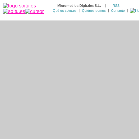
Micromedios Digitales S.L.
|
RSS
Qué es soitu.es
|
Quiénes somos
|
Contacto
|