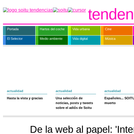
tenden
Portada
Hartos del coche
Vida urbana
Cine
El Selector
Medio ambiente
Vida digital
Música
actualidad
actualidad
actualidad
Hasta la vista y gracias
Una selección de
Españoles... SOIT
noticias, posts y tweets
muerto
sobre el adiós de Soitu
De la web al papel: 'Int