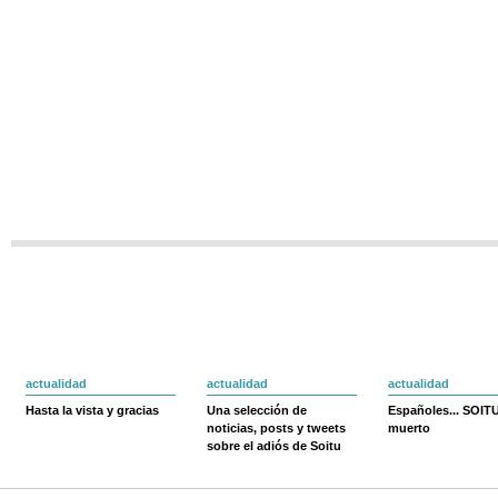
actualidad
actualidad
actualidad
Hasta la vista y gracias
Una selección de
Españoles... SOIT
noticias, posts y tweets
muerto
sobre el adiós de Soitu