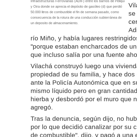
Infraestructuras Ferroviarias (ADIF) entre los barrios de Peliquí
Vil
y Oira donde se aprecia el depósito de gasóleo (d) que perdió
se
50.000 litros de combustible el fin de semana pasado, como
consecuencia de la rotura de una conducción subterránea de
ce
un deposito de almacenamiento.
Ad
río Miño, y había lugares restringido
"porque estaban encharcados de un
que incluso salía por una fuente ah
Vilachá construyó luego una viviend
propiedad de su familia, y hace dos
ante la Policía Autonómica que en su 
mismo líquido pero en gran cantidad
hierba y desbordó por el muro que no
agregó.
Tras la denuncia, según dijo, no hu
por lo que decidió canalizar por su 
de combustible", dijo, y pagó a una