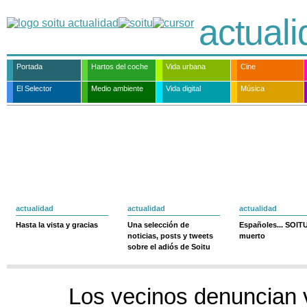
actual
Portada
Hartos del coche
Vida urbana
Cine
El Selector
Medio ambiente
Vida digital
Música
actualidad
actualidad
actualidad
Hasta la vista y gracias
Una selección de
Españoles... SOIT
noticias, posts y tweets
muerto
sobre el adiós de Soitu
Los vecinos denuncian 