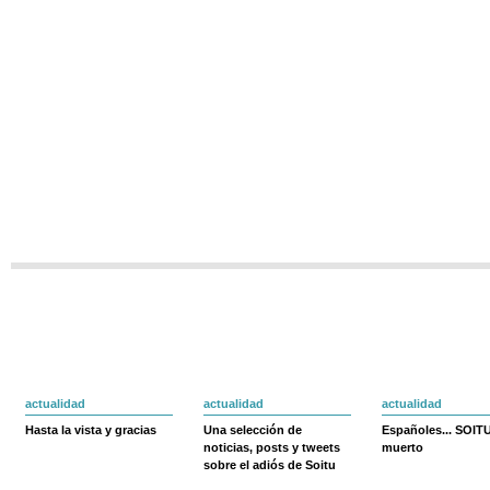
actualidad
actualidad
actualidad
Hasta la vista y gracias
Una selección de
Españoles... SOIT
noticias, posts y tweets
muerto
sobre el adiós de Soitu