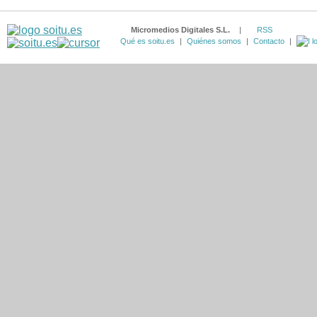
Micromedios Digitales S.L.
|
RSS
Qué es soitu.es
|
Quiénes somos
|
Contacto
|