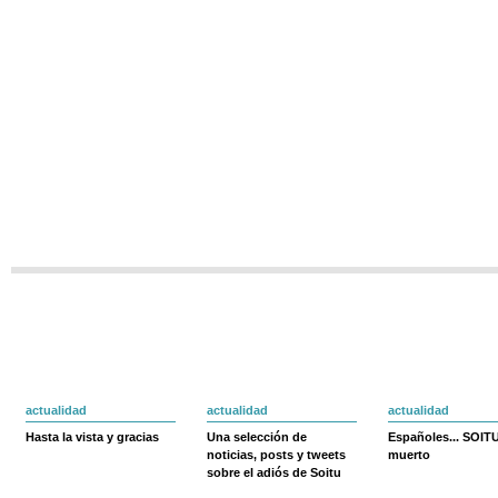
actualidad
actualidad
actualidad
Hasta la vista y gracias
Una selección de
Españoles... SOIT
noticias, posts y tweets
muerto
sobre el adiós de Soitu