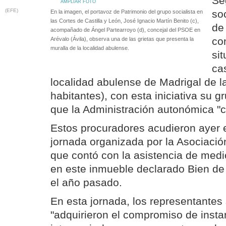
Se
AMPLIAR FOTO
(EFE)
so
En la imagen, el portavoz de Patrimonio del grupo socialista en
las Cortes de Castilla y León, José Ignacio Martín Benito (c),
de
acompañado de Ángel Partearroyo (d), concejal del PSOE en
co
Arévalo (Ávila), observa una de las grietas que presenta la
muralla de la localidad abulense.
si
ca
localidad abulense de Madrigal de la
habitantes), con esta iniciativa su g
que la Administración autonómica "c
Estos procuradores acudieron ayer en
jornada organizada por la Asociaci
que contó con la asistencia de medi
en este inmueble declarado Bien de 
el año pasado.
En esta jornada, los representantes 
"adquirieron el compromiso de instar