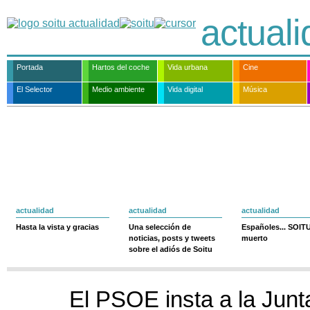
actual
Portada
Hartos del coche
Vida urbana
Cine
El Selector
Medio ambiente
Vida digital
Música
actualidad
actualidad
actualidad
Hasta la vista y gracias
Una selección de
Españoles... SOIT
noticias, posts y tweets
muerto
sobre el adiós de Soitu
El PSOE insta a la Junt