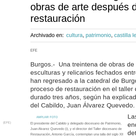
obras de arte después 
restauración
Archivado en:
cultura
,
patrimonio
,
castilla 
EFE
Burgos.- Una treintena de obras de a
esculturas y relicarios fechados entre
han regresado a la catedral de Bur
proceso de restauración en el talle
durado tres años, según ha explicad
del Cabildo, Juan Álvarez Quevedo.
La
AMPLIAR FOTO
(EFE)
en
El presidente del Cabildo y delegado diocesano de Patrimonio,
Juan Alvarez Quevedo (i), y el director del Taller diocesano de
de
Restauración, Antonio García, contemplan una talla del siglo XII