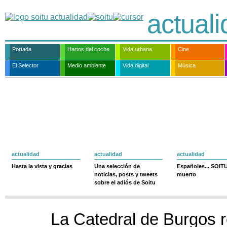
actual
Portada
Hartos del coche
Vida urbana
Cine
El Selector
Medio ambiente
Vida digital
Música
actualidad
actualidad
actualidad
Hasta la vista y gracias
Una selección de
Españoles... SOIT
noticias, posts y tweets
muerto
sobre el adiós de Soitu
La Catedral de Burgos r