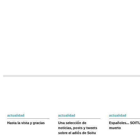
actualidad
actualidad
actualidad
Hasta la vista y gracias
Una selección de
Españoles... SOIT
noticias, posts y tweets
muerto
sobre el adiós de Soitu