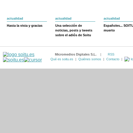
actualidad
actualidad
actualidad
Hasta la vista y gracias
Una selección de
Españoles... SOIT
noticias, posts y tweets
muerto
sobre el adiós de Soitu
Micromedios Digitales S.L.
|
RSS
Qué es soitu.es
|
Quiénes somos
|
Contacto
|