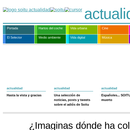
actual
Portada
Hartos del coche
Vida urbana
Cine
El Selector
Medio ambiente
Vida digital
Música
actualidad
actualidad
actualidad
Hasta la vista y gracias
Una selección de
Españoles... SOIT
noticias, posts y tweets
muerto
sobre el adiós de Soitu
¿Imaginas dónde ha col