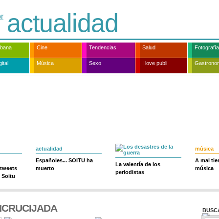
actualidad
rbana
Cine
Tendencias
Salud
Fotografía
ital
Música
Sexo
I love publi
Gastrono
actualidad
música
Españoles... SOITU ha
A mal ti
La valentía de los
 tweets
muerto
música
periodistas
 Soitu
NCRUCIJADA
BUSC