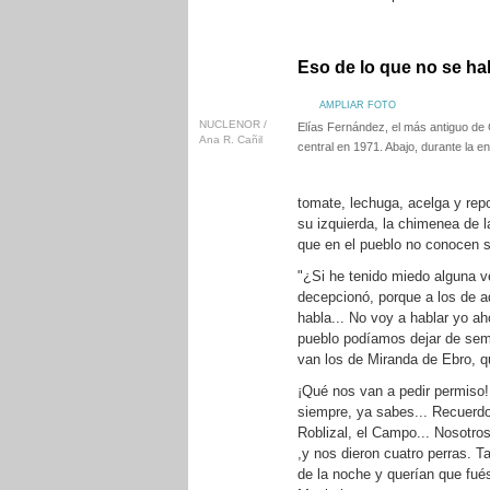
Eso de lo que no se ha
AMPLIAR FOTO
NUCLENOR /
Elías Fernández, el más antiguo de 
Ana R. Cañil
central en 1971. Abajo, durante la en
tomate, lechuga, acelga y repo
su izquierda, la chimenea de la
que en el pueblo no conocen su
"¿Si he tenido miedo alguna v
decepcionó, porque a los de a
habla... No voy a hablar yo a
pueblo podíamos dejar de sembr
van los de Miranda de Ebro, qu
¡Qué nos van a pedir permiso!
siempre, ya sabes... Recuerdo 
Roblizal, el Campo... Nosotro
,y nos dieron cuatro perras. T
de la noche y querían que fué