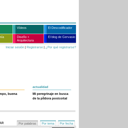
Vídeos
El Descodificador
mía
Diseño +
El blog de Gervasio
Arquitectura
Iniciar sesión
|
Registrarse
|
¿Por qué registrarse?
actualidad
empo, buena
Mi peregrinaje en busca
de la píldora postcoital
AR
Por palabras
Por tema
Por fecha