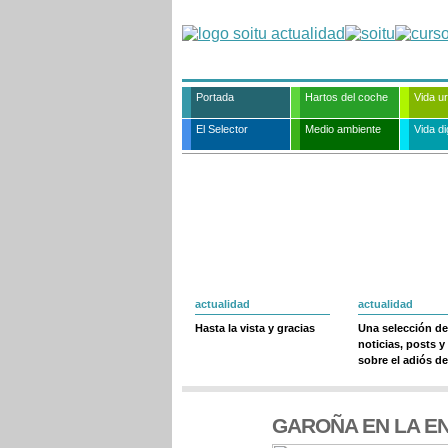
Portada
Hartos del coche
Vida u
El Selector
Medio ambiente
Vida dig
actualidad
actualidad
Hasta la vista y gracias
Una selección de
noticias, posts y
sobre el adiós de
GAROÑA EN LA E