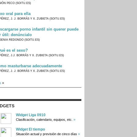
MÓN PECO (SOITU.ES)
xo oral para ella
PÉREZ, J. J. BORRÁS Y X. ZUBIETA (SOITU.ES)
scargarse porno infantil sin querer puede
r útil: denúncialo
GENIA REDONDO (SOITU.ES)
ué es el sexo?
PÉREZ, J.J. BORRÁS Y X. ZUBIETA (SOITU.ES)
mo masturbarse adecuadamente
PÉREZ, J. J. BORRÁS Y X. ZUBIETA (SOITU.ES)
s
»
IDGETS
Widget Liga 0910
»
Clasificación, calendario, equipos, etc.
Widget El tiempo
»
Situación actual y previsión de cinco días