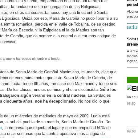
ina católica y santa, emparentada con la actual familia real
period
ttias, la fundadora de la congregación de las Religiosas
Alguno
risto; en otros santorales tampoco hay una línea entre Santa
práctic
 Egipciaca. Quizá por eso, María de Garoña no pudo librar ni a su
 ermita románica, perdida en el valle de Tobalina, de su destino
actu
 María de Escocia ni la Egipciaca ni la de Mattias son tan
a de Garoña, que da nombre a la central nuclear más antigua de
Soitu.
brevivir.
premi
A la 'e
medios
tral que le ha robado el nombre al fondo.
inglesa
istoria de Santa María de Garoña! Maximiano, mi marido, dice que
ebió de construirse antes que este Santa María de Garoña, de
llamo Lucía, tengo 89 años, me casé con Maximiano y tengo seis
cas. De los chicos, uno es químico y el otro electricista.
Sólo los
trabajaron algún verano en la central nuclear
. La verdad es
Un equi
os cincuenta años, nos ha decepcionado
. No nos dio lo que
08:50
rde de un miércoles de mediados de mayo de 2009. Lucía está
sa, al sol del pueblo de su marido, Santa María de Garoña. Da
or
, la empresa que regenta el lugar y que es propiedad 50% de
09:03
ace unas semanas que la central operativa más antigua de