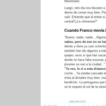
Maximiano.
Luego, otro día nos llevaron 
dieron de comer muy bien. Pero
salir. Entiendo que al entrar s
central?¿La chimenea?"
Cuando Franco movía l
"Bueno, nadie, nadie... Alguno
sabes, pero de eso no se ha
detrás y tiene ya casi ochent
también han ido algunos a tra
quejen, esos sí que han sacado
donde no hace falta susurrar,
jóvenes se van a la ciudad...
"Ya ves, le vi a esta distan
coche... Ya estaba cascado el
imita al dictador muy bien, ma
bendición. La portuguesa que l
se le sequen al sol de la siest
AMPLIAR FOTO
Ana R. Cañil