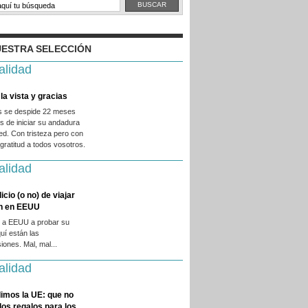
ESTRA SELECCIÓN
alidad
la vista y gracias
es se despide 22 meses
 de iniciar su andadura
ed. Con tristeza pero con
ratitud a todos vosotros.
alidad
licio (o no) de viajar
en en EEUU
 a EEUU a probar su
quí están las
iones. Mal, mal...
alidad
imos la UE: que no
 los regalos para los