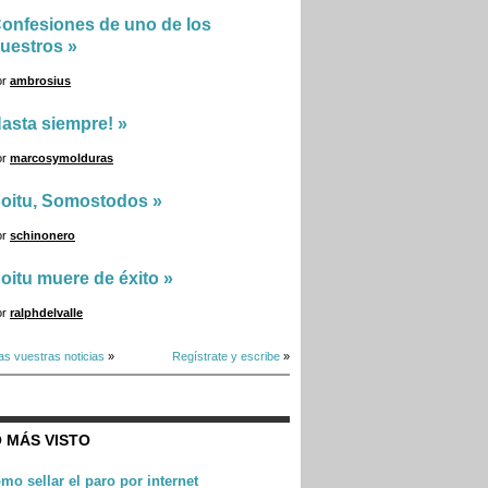
onfesiones de uno de los
uestros
»
or
ambrosius
asta siempre!
»
or
marcosymolduras
oitu, Somostodos
»
or
schinonero
oitu muere de éxito
»
or
ralphdelvalle
as vuestras noticias
»
Regístrate y escribe
»
 MÁS VISTO
mo sellar el paro por internet