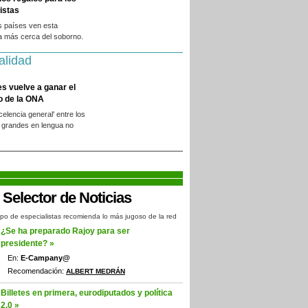
istas
s países ven esta
a más cerca del soborno.
alidad
es vuelve a ganar el
o de la ONA
xcelencia general' entre los
 grandes en lengua no
.
po de especialistas recomienda lo más jugoso de la red
¿Se ha preparado Rajoy para ser
presidente? »
En:
E-Campany@
Recomendación:
ALBERT MEDRÁN
Billetes en primera, eurodiputados y política
2.0 »