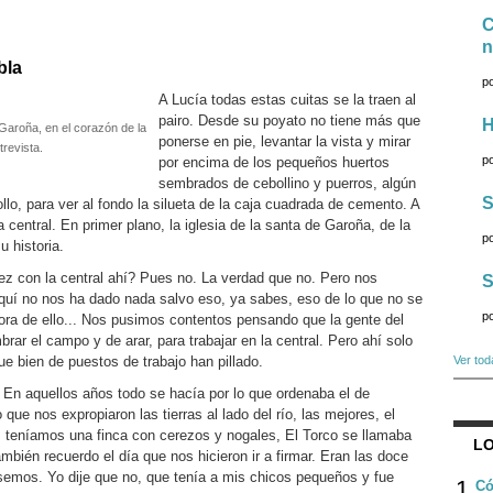
C
n
bla
p
A Lucía todas estas cuitas se la traen al
pairo. Desde su poyato no tiene más que
H
Garoña, en el corazón de la
ponerse en pie, levantar la vista y mirar
trevista.
p
por encima de los pequeños huertos
sembrados de cebollino y puerros, algún
S
llo, para ver al fondo la silueta de la caja cuadrada de cemento. A
 central. En primer plano, la iglesia de la santa de Garoña, de la
p
 historia.
ez con la central ahí? Pues no. La verdad que no. Pero nos
S
quí no nos ha dado nada salvo eso, ya sabes, eso de lo que no se
p
hora de ello... Nos pusimos contentos pensando que la gente del
ar el campo y de arar, para trabajar en la central. Pero ahí solo
e bien de puestos de trabajo han pillado.
Ver tod
 En aquellos años todo se hacía por lo que ordenaba el de
que nos expropiaron las tierras al lado del río, las mejores, el
s teníamos una finca con cerezos y nogales, El Torco se llamaba
LO
ambién recuerdo el día que nos hicieron ir a firmar. Eran las doce
semos. Yo dije que no, que tenía a mis chicos pequeños y fue
1
Có