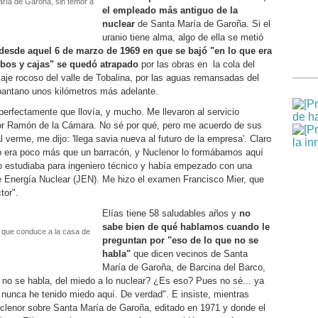
ría de Garoña, sin temor a
el empleado más antiguo de la
nuclear
de Santa María de Garoña. Si el
uranio tiene alma, algo de ella se metió
desde aquel 6 de marzo de 1969 en que se bajó "en lo que era
cubos y cajas" se quedó atrapado
por las obras en la cola del
saje rocoso del valle de Tobalina, por las aguas remansadas del
 pantano unos kilómetros más adelante.
perfectamente que llovía, y mucho. Me llevaron al servicio
or Ramón de la Cámara. No sé por qué, pero me acuerdo de sus
l verme, me dijo: 'llega savia nueva al futuro de la empresa'. Claro
to era poco más que un barracón, y Nuclenor lo formábamos aquí
o estudiaba para ingeniero técnico y había empezado con una
e Energía Nuclear (JEN). Me hizo el examen Francisco Mier, que
tor".
Elías tiene 58 saludables años y
no
sabe bien de qué hablamos cuando le
 que conduce a la casa de
preguntan por "eso de lo que no se
habla"
que dicen vecinos de Santa
María de Garoña, de Barcina del Barco,
no se habla, del miedo a lo nuclear? ¿Es eso? Pues no sé... ya
 nunca he tenido miedo aquí. De verdad". E insiste, mientras
uclenor sobre Santa María de Garoña, editado en 1971 y donde el