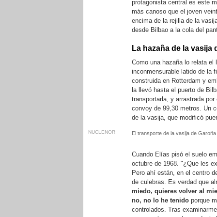
protagonista central es este 
más canoso que el joven veint
encima de la rejilla de la vas
desde Bilbao a la cola del pa
La hazaña de la vasija
Como una hazaña lo relata el li
inconmensurable latido de la f
construida en Rotterdam y em
la llevó hasta el puerto de Bil
transportarla, y arrastrada po
convoy de 99,30 metros. Un ce
de la vasija, que modificó pu
NUCLENOR
El transporte de la vasija de Garoñ
Cuando Elías pisó el suelo em
octubre de 1968. "¿Que les ex
Pero ahí están, en el centro d
de culebras. Es verdad que a
miedo, quieres volver al mi
no, no lo he tenido
porque mi
controlados. Tras examinarme,