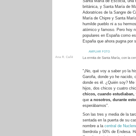
Santa María de Escocia, una re
británica, y Santa María de Ma
Adoratrices de la Sangre de C
María de Chipre y Santa María
humilde pueblo ni a su hermosa
atómico y famoso. Pero hoy ni
populares en España como est
España que ahora pugna por so
AMPLIAR FOTO
Ana R. Cañil
La ermita de Santa María, con la cen
"¡No, qué voy a saber yo la h
Garoña, donde yo he nacido, d
donde es él. ¿Quién soy? Me 
hijos, dos chicos y cuatro chi
chicos, cuando estudiaban, 
que
a nosotros, durante est
esperábamos".
Son las tres y media de la ta
sentada en la puerta de su ca
nombre a la
central de Nuclen
Iberdrola y 50% de Endesa. H