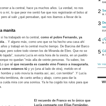
RA
a comer a la central, hace ya muchos años. La verdad, no nos
2
Se
 a mí, lo que peor me sentó fue que nos registrarán el bolso al
M. 
í, pero al salir ¿qué pensaban, qué nos ibamos a llevar de la
3
De
se
a manita
EU
 sí ha trabajado en la central,
como el pobre Fernando, ya
4
¿Q
bla
... Y alguno más, como uno que se ha hecho una casa ahí
M. 
a años y trabajó en la central mucho tiempo. De Barcina del Barco
5
bajar, pero sobre todo vienen los de Miranda de Ebro. Que no se
Có
 tajada", susurra Lucía en esta hora de la siesta, en un pueblo
M. 
 porque no quedan "más alla de veinte personas. Ya sabes, los
" Lo que
sí que recuerda es cuando vino Franco a inaugurarla.
Ver má
cia como estamos tú
y yo (una al lado de otra), metido en el
 hombre y solo movía la manita así, así, con temblor" .Y Lucía
nita temblona, de canto arriba y abajo, como para dar la
W
a cuida mira con una sonrisa. Ya le ha cogido los rulos para que
a.
El recuerdo de Franco es lo único que
Lucía comparte con Elías Fernández,