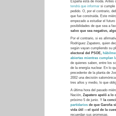
España está de moda. Antes d
tendrá que informar
si cumple 
pedido. O, por el contrario, de
que fue construida. Este miérc
empezado a estudiar el futuro 
posibilidades de que sea a fa
salvo que sea negativo, alg
Por el contrario, si es afirma
Rodríguez Zapatero, quien dec
según vayan cumpliendo su p
electoral del PSOE,
hábilmen
abiertas mientras cumplan la
de quienes saben, entre los so
de la energía nuclear. En lo qu
precedente de la planta de Jo
2002 una decisión salomónica,
tres años y medio, lo que oblig
A última hora del pasado miérc
Nación,
Zapatero apeló a lo 
próximo 5 de junio. Y
la conc
partidarios
de que Garoña sig
vida útil —el quid de la cu
recuerdan sus promesas.