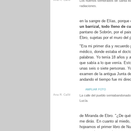
Los huertos sembrados de Santa Ma
radiaciones.
en la sangre de Elías, porque
un barrizal, todo lleno de 
pantano de Sobrón, por el pai
Ebro, sujetas por el muro del
"Era mi primer día y recuerdo 
médico, donde estaba el doct
palabras. Yo tenía 18 años y a
que sabía a lo que venía. Es
unas seis o siete personas. Y
examen de la antigua Junta d
andando el tiempo fue mi direc
AMPLIAR FOTO
Ana R. Cañil
La calle del pueblo semiabandonado
Lucía.
de Miranda de Ebro. "¿De qué 
me dirás. En cuanto al miedo,
hojeamos el primer libro de N