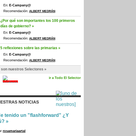
En:
E-Campany@
Recomendación:
ALBERT MEDRÁN
¿Por qué son importantes los 100 primeros
días de gobierno? »
En:
E-Campany@
Recomendación:
ALBERT MEDRÁN
5 reflexiones sobre las primarias »
En:
E-Campany@
Recomendación:
ALBERT MEDRÁN
 son nuestros Selectores »
ir a Todo El Selector
ESTRAS NOTICIAS
e tenido un "flashforward" ¿Y
ú?
»
or
rosamariaartal