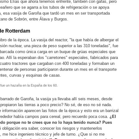
mismo Elías que ahora tenemos enfrente, también con gafas, pero
eañero que se agarra a los tubos de refrigeración o se apoya
ija, esa vasija de Garoña que tardó un mes en ser transportada
ntano de Sobrón, entre Álava y Burgos.
 de Rotterdam
bro de la época. La vasija del reactor, "la que había de albergar el
isión nuclear, una pieza de peso superior a las 310 toneladas", fue
barcada como única carga en un buque de grúas especiales que
bao. Allí la esperaban dos "carretones" especiales, fabricados para
r cuatro tractores que cargaban con 400 toneladas y formaban un
ntenar de personas participaron durante un mes en el transporte
entes, curvas y esquinas de casas.
a fue un hazaña en la España de los 60.
barrado de Garoña, la vasija ya llevaba allí seis meses, desde
propiaron las tierras a poco precio? No sé, de eso no sé nada.
e información aparecen las fotos de la época y esto era un barrizal
lrededor había campos para cereal, pero recuerdo poca cosa.
¿El
edo porque no te crees que no lo haya tenido nunca? Pues
 obligación era saber, conocer los riesgos y mantenerlos
 me hice ingeniero técnico y jefe de turno. ¿Que si no me