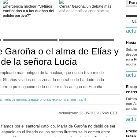
Emergencia nuclear:
"¿Niños
Cerrar Garoña,
un debate más
confinados o a las duchas del
allá de la política cortoplacista
poliderportivo?"
NU
actu
Hasta 
e Garoña o el alma de Elías y
Soitu.
después
 de la señora Lucía
en la R
mucha g
l empleado más antiguo de la nuclear, que nunca tuvo miedo
actu
, 89 años vividos en la zona: la central no le ha dado nada
cierre o prolongación de la nuclear más antigua de España
El sup
en tr
Fuimos
a maria de garoña
,
zapatero
,
crisis economica
,
ana r cañil
tren. A
conclus
Actualizado
23-05-2009 15:49
CET
actu
mos por el santoral católico, María de Garoña no debió de ser
Presid
espacio en el listado de los santos ilustres se lo comen entre
falten