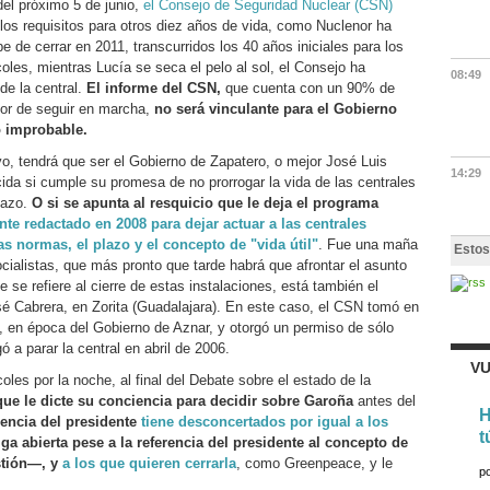
el próximo 5 de junio,
el Consejo de Seguridad Nuclear (CSN)
los requisitos para otros diez años de vida, como Nuclenor ha
be de cerrar en 2011, transcurridos los 40 años iniciales para los
oles, mientras Lucía se seca el pelo al sol, el Consejo ha
08:49
de la central.
El informe del CSN,
que cuenta con un 90% de
vor de seguir en marcha,
no será vinculante para el Gobierno
o improbable.
tivo, tendrá que ser el Gobierno de Zapatero, o mejor José Luis
14:29
ida si cumple su promesa de no prorrogar la vida de las centrales
lazo.
O si se apunta al resquicio que le deja el programa
te redactado en 2008 para dejar actuar a las centrales
s normas, el plazo y el concepto de "vida útil"
. Fue una maña
Estos
cialistas, que más pronto que tarde habrá que afrontar el asunto
e se refiere al cierre de estas instalaciones, está también el
sé Cabrera, en Zorita (Guadalajara). En este caso, el CSN tomó en
 en época del Gobierno de Aznar, y otorgó un permiso de sólo
ó a parar la central en abril de 2006.
VU
oles por la noche, al final del Debate sobre el estado de la
que le dicte su conciencia para decidir sobre Garoña
antes del
H
iencia del presidente
tiene desconcertados por igual a los
t
a abierta pese a la referencia del presidente al concepto de
estión—, y
a los que quieren cerrarla
, como Greenpeace, y le
p