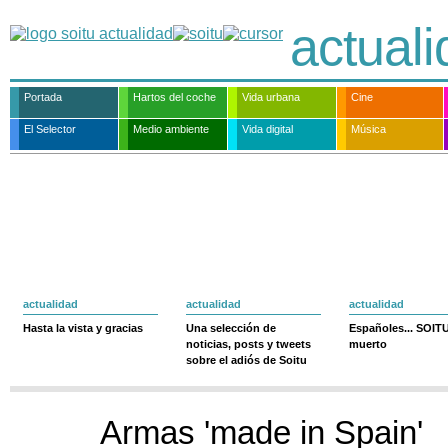
actual
Portada
Hartos del coche
Vida urbana
Cine
El Selector
Medio ambiente
Vida digital
Música
actualidad
actualidad
actualidad
Hasta la vista y gracias
Una selección de
Españoles... SOIT
noticias, posts y tweets
muerto
sobre el adiós de Soitu
Armas 'made in Spain'