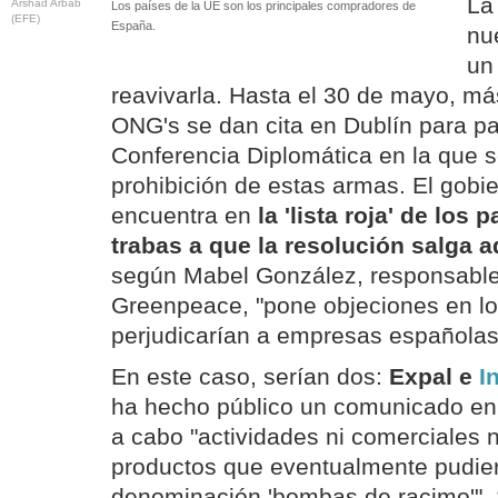
La
Arshad Arbab
Los países de la UE son los principales compradores de
(EFE)
España.
nu
un
reavivarla. Hasta el 30 de mayo, m
ONG's se dan cita en Dublín para pa
Conferencia Diplomática en la que s
prohibición de estas armas. El gobi
encuentra en
la 'lista roja' de los
trabas a que la resolución salga a
según Mabel González, responsabl
Greenpeace, "pone objeciones en l
perjudicarían a empresas española
En este caso, serían dos:
Expal e
I
ha hecho público un comunicado en e
a cabo "actividades ni comerciales n
productos que eventualmente pudiera
denominación 'bombas de racimo'".