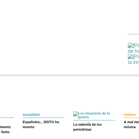
actualidad
música
Españoles... SOITU ha
A mal ti
La valentía de los
 tweets
muerto
música
periodistas
 Soitu