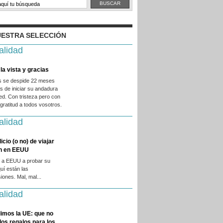
ESTRA SELECCIÓN
alidad
la vista y gracias
es se despide 22 meses
 de iniciar su andadura
ed. Con tristeza pero con
ratitud a todos vosotros.
alidad
licio (o no) de viajar
en en EEUU
 a EEUU a probar su
quí están las
iones. Mal, mal...
alidad
imos la UE: que no
 los regalos para los