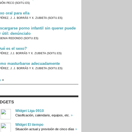
MÓN PECO (SOITU.ES)
xo oral para ella
PÉREZ, J. J. BORRÁS Y X. ZUBIETA (SOITU.ES)
scargarse porno infantil sin querer puede
r útil: denúncialo
GENIA REDONDO (SOITU.ES)
ué es el sexo?
PÉREZ, J.J. BORRÁS Y X. ZUBIETA (SOITU.ES)
mo masturbarse adecuadamente
PÉREZ, J. J. BORRÁS Y X. ZUBIETA (SOITU.ES)
s
»
IDGETS
Widget Liga 0910
»
Clasificación, calendario, equipos, etc.
Widget El tiempo
»
Situación actual y previsión de cinco días