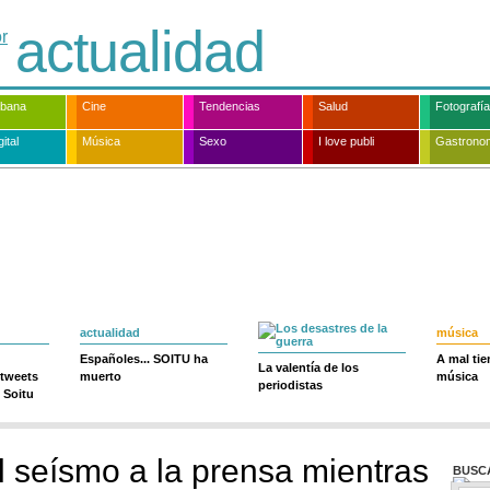
actualidad
rbana
Cine
Tendencias
Salud
Fotografía
ital
Música
Sexo
I love publi
Gastrono
actualidad
música
Españoles... SOITU ha
A mal ti
La valentía de los
 tweets
muerto
música
periodistas
 Soitu
l seísmo a la prensa mientras
BUSC