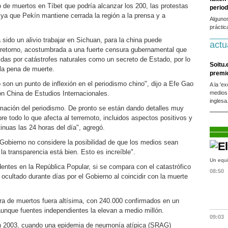
de muertos en Tíbet que podría alcanzar los 200, las protestas
period
 ya que Pekín mantiene cerrada la región a la prensa y a
Alguno
práctic
a sido un alivio trabajar en Sichuan, para la china puede
actu
 retorno, acostumbrada a una fuerte censura gubernamental que
idas por catástrofes naturales como un secreto de Estado, por lo
Soitu.
 la pena de muerte.
premi
son un punto de inflexión en el periodismo chino", dijo a Efe Gao
A la 'e
ión China de Estudios Internacionales.
medios
inglesa
mación del periodismo. De pronto se están dando detalles muy
e todo lo que afecta al terremoto, incluidos aspectos positivos y
inuas las 24 horas del día", agregó.
 Gobierno no considere la posibilidad de que los medios sean
la transparencia está bien. Esto es increíble".
Un equi
entes en la República Popular, si se compara con el catastrófico
08:50
cultado durante días por el Gobierno al coincidir con la muerte
fra de muertos fuera altísima, con 240.000 confirmados en un
aunque fuentes independientes la elevan a medio millón.
09:03
n 2003, cuando una epidemia de neumonía atípica (SRAG)