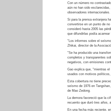
Con un número no contrastado 
aún no han sido esclarecidas,
observadores internacionales.
Si para la prensa extranjera h
convertirse en un punto de no
consideró hasta 2005 las pérd
que difundirlas podía acarrear
"Los informes sobre el seísmo 
Zhikai, director de la Asociac
"Se ha producido una transfor
completos y transparentes sobr
negativos, con emisiones cont
Gao explica que, "mientras el
usados con motivos políticos, 
Esta cobertura no tiene preced
seísmo de 1976 en Tangshan, o
de Mao Zedong.
La demora favoreció que la ci
recuento que duró tres años, 
En una fecha más reciente, e