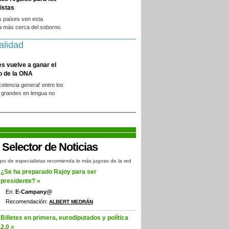
istas
s países ven esta
a más cerca del soborno.
alidad
es vuelve a ganar el
o de la ONA
xcelencia general' entre los
 grandes en lengua no
.
po de especialistas recomienda lo más jugoso de la red
¿Se ha preparado Rajoy para ser
presidente? »
En:
E-Campany@
Recomendación:
ALBERT MEDRÁN
Billetes en primera, eurodiputados y política
2.0 »