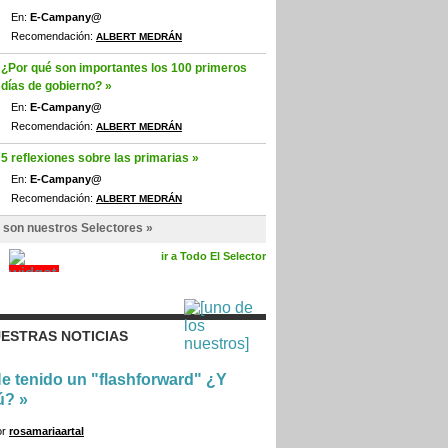
En:
E-Campany@
Recomendación:
ALBERT MEDRÁN
¿Por qué son importantes los 100 primeros
días de gobierno? »
En:
E-Campany@
Recomendación:
ALBERT MEDRÁN
5 reflexiones sobre las primarias »
En:
E-Campany@
Recomendación:
ALBERT MEDRÁN
 son nuestros Selectores »
ir a Todo El Selector
ESTRAS NOTICIAS
e tenido un "flashforward" ¿Y
ú?
»
or
rosamariaartal