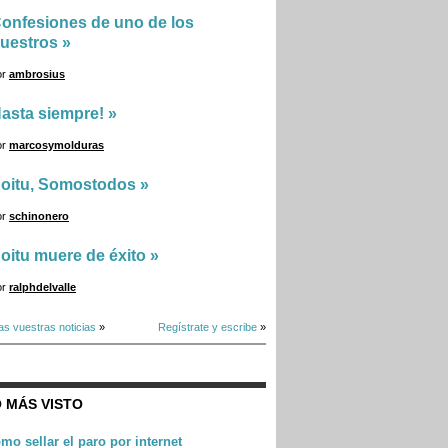
onfesiones de uno de los
uestros
»
or
ambrosius
asta siempre!
»
or
marcosymolduras
oitu, Somostodos
»
or
schinonero
oitu muere de éxito
»
or
ralphdelvalle
as vuestras noticias
»
Regístrate y escribe
»
 MÁS VISTO
mo sellar el paro por internet