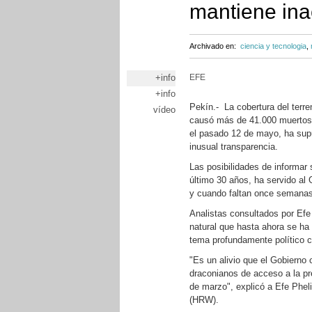
mantiene inac
Archivado en:
ciencia y tecnologia
,
+info
EFE
+info
Pekín.- La cobertura del terr
vídeo
causó más de 41.000 muertos 
el pasado 12 de mayo, ha supu
inusual transparencia.
Las posibilidades de informar
último 30 años, ha servido al 
y cuando faltan once semanas
Analistas consultados por Efe
natural que hasta ahora se ha
tema profundamente político c
"Es un alivio que el Gobierno 
draconianos de acceso a la pre
de marzo", explicó a Efe Phe
(HRW).