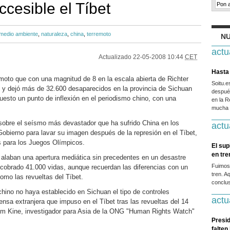
cesible el Tíbet
medio ambiente
,
naturaleza
,
china
,
terremoto
NU
actu
Actualizado
22-05-2008 10:44
CET
Hasta 
emoto que con una magnitud de 8 en la escala abierta de Richter
Soitu.
y dejó más de 32.600 desaparecidos en la provincia de Sichuan
después
esto un punto de inflexión en el periodismo chino, con una
en la R
mucha g
 sobre el seísmo más devastador que ha sufrido China en los
actu
Gobierno para lavar su imagen después de la represión en el Tíbet,
 para los Juegos Olímpicos.
El sup
en tr
 alaban una apertura mediática sin precedentes en un desastre
Fuimos
 cobrado 41.000 vidas, aunque recuerdan las diferencias con un
tren. A
omo las revueltas del Tíbet.
conclus
chino no haya establecido en Sichuan el tipo de controles
actu
nsa extranjera que impuso en el Tíbet tras las revueltas del 14
lim Kine, investigador para Asia de la ONG "Human Rights Watch"
Presid
falten