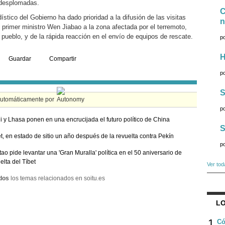
 desplomadas.
C
ístico del Gobierno ha dado prioridad a la difusión de las visitas
n
l primer ministro Wen Jiabao a la zona afectada por el terremoto,
pueblo, y de la rápida reacción en el envío de equipos de rescate.
p
H
Guardar
Compartir
p
S
automáticamente por
p
 y Lhasa ponen en una encrucijada el futuro político de China
S
et, en estado de sitio un año después de la revuelta contra Pekín
p
tao pide levantar una 'Gran Muralla' política en el 50 aniversario de
elta del Tíbet
Ver tod
dos
los temas relacionados en soitu.es
LO
1
Có