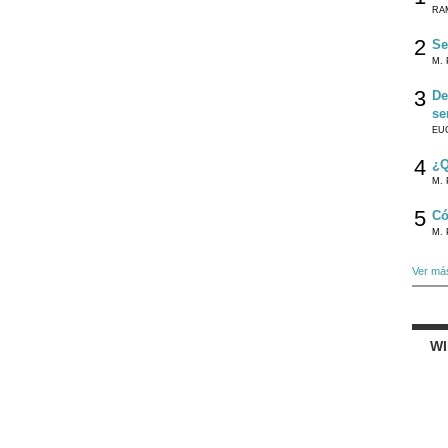
RA
2
Se
M. 
3
De
se
EU
4
¿Q
M. 
5
Có
M. 
Ver má
W