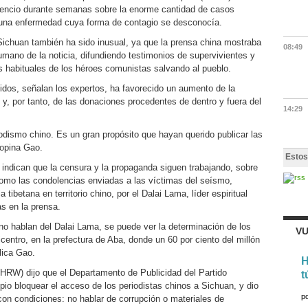
ilencio durante semanas sobre la enorme cantidad de casos
de una enfermedad cuya forma de contagio se desconocía.
Sichuan también ha sido inusual, ya que la prensa china mostraba
08:49
umano de la noticia, difundiendo testimonios de supervivientes y
s habituales de los héroes comunistas salvando al pueblo.
idos, señalan los expertos, ha favorecido un aumento de la
y, por tanto, de las donaciones procedentes de dentro y fuera del
14:29
odismo chino. Es un gran propósito que hayan querido publicar las
 opina Gao.
Estos
 indican que la censura y la propaganda siguen trabajando, sobre
omo las condolencias enviadas a las víctimas del seísmo,
 tibetana en territorio chino, por el Dalai Lama, líder espiritual
as en la prensa.
o hablan del Dalai Lama, se puede ver la determinación de los
VU
picentro, en la prefectura de Aba, donde un 60 por ciento del millón
lica Gao.
H
(HRW) dijo que el Departamento de Publicidad del Partido
t
pio bloquear el acceso de los periodistas chinos a Sichuan, y dio
p
con condiciones: no hablar de corrupción o materiales de