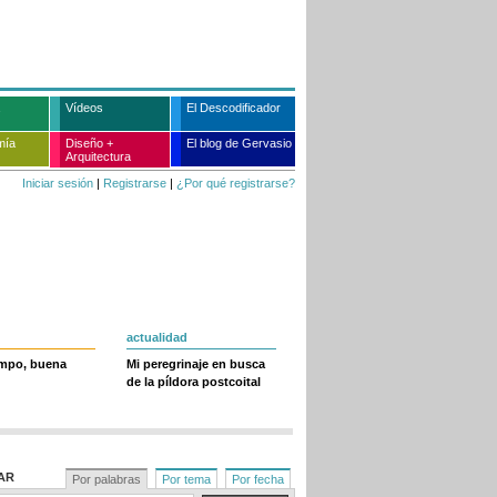
Vídeos
El Descodificador
mía
Diseño +
El blog de Gervasio
Arquitectura
Iniciar sesión
|
Registrarse
|
¿Por qué registrarse?
actualidad
empo, buena
Mi peregrinaje en busca
de la píldora postcoital
AR
Por palabras
Por tema
Por fecha