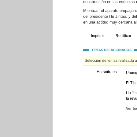
construcción en las escuelas
Mientras, el aparato propagand
del presidente Hu Jintao, y de
en una actitud muy cercana al 
Imprimir
Rectificar
TEMAS RELACIONADOS
Selección de temas realizada 
En soitu.es
Urumqi
El Tíb
Hu Jin
la revu
Ver to