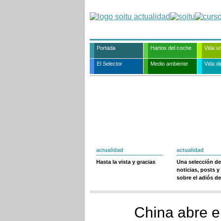
Portada
Hartos del coche
Vida u
El Selector
Medio ambiente
Vida dig
actualidad
actualidad
Hasta la vista y gracias
Una selección de
noticias, posts y
sobre el adiós de
China abre e