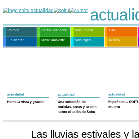
actual
Portada
Hartos del coche
Vida urbana
Cine
El Selector
Medio ambiente
Vida digital
Música
actualidad
actualidad
actualidad
Hasta la vista y gracias
Una selección de
Españoles... SOIT
noticias, posts y tweets
muerto
sobre el adiós de Soitu
Las lluvias estivales y 