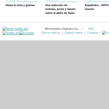
Hasta la vista y gracias
Una selección de
Españoles... SOIT
noticias, posts y tweets
muerto
sobre el adiós de Soitu
Micromedios Digitales S.L.
|
RSS
Qué es soitu.es
|
Quiénes somos
|
Contacto
|