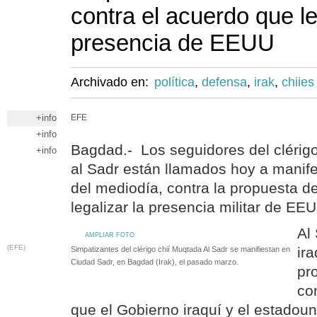
contra el acuerdo que le
presencia de EEUU
Archivado en:
política
,
defensa
,
irak
,
chiies
+info
EFE
+info
Bagdad.- Los seguidores del clérigo
+info
al Sadr están llamados hoy a manifes
del mediodía, contra la propuesta d
legalizar la presencia militar de EEU
Al 
AMPLIAR FOTO
(EFE)
ir
Simpatizantes del clérigo chií Muqtada Al Sadr se manifiestan en
Ciudad Sadr, en Bagdad (Irak), el pasado marzo.
pr
co
que el Gobierno iraquí y el estadou