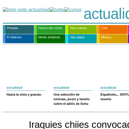
actual
Portada
Hartos del coche
Vida urbana
Cine
El Selector
Medio ambiente
Vida digital
Música
actualidad
actualidad
actualidad
Hasta la vista y gracias
Una selección de
Españoles... SOIT
noticias, posts y tweets
muerto
sobre el adiós de Soitu
Iraquies chiies convoca