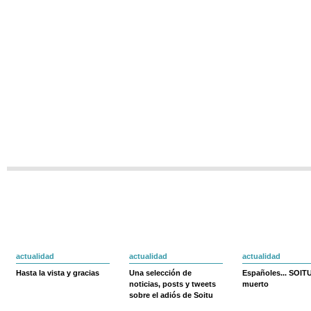
actualidad
actualidad
actualidad
Hasta la vista y gracias
Una selección de
Españoles... SOIT
noticias, posts y tweets
muerto
sobre el adiós de Soitu