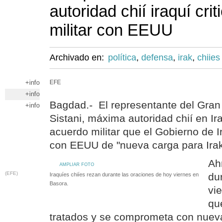
autoridad chií iraquí cri
militar con EEUU
Archivado en:
política
,
defensa
,
irak
,
chiies
+info
EFE
+info
Bagdad.- El representante del Gran 
+info
Sistani, máxima autoridad chií en Ira
acuerdo militar que el Gobierno de 
con EEUU de "nueva carga para Irak
Ah
AMPLIAR FOTO
(EFE)
du
Iraquíes chiíes rezan durante las oraciones de hoy viernes en
Basora.
vi
qu
tratados y se comprometa con nuev