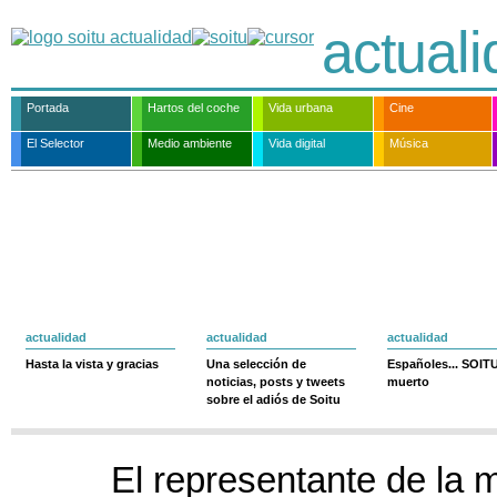
actual
Portada
Hartos del coche
Vida urbana
Cine
El Selector
Medio ambiente
Vida digital
Música
actualidad
actualidad
actualidad
Hasta la vista y gracias
Una selección de
Españoles... SOIT
noticias, posts y tweets
muerto
sobre el adiós de Soitu
El representante de la