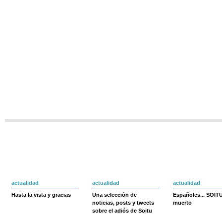
actualidad
actualidad
actualidad
Hasta la vista y gracias
Una selección de
Españoles... SOIT
noticias, posts y tweets
muerto
sobre el adiós de Soitu