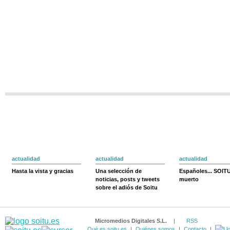
actualidad
actualidad
actualidad
Hasta la vista y gracias
Una selección de
Españoles... SOIT
noticias, posts y tweets
muerto
sobre el adiós de Soitu
Micromedios Digitales S.L.
|
RSS
Qué es soitu.es
|
Quiénes somos
|
Contacto
|