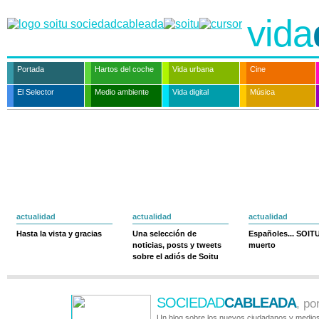
vida
Portada
Hartos del coche
Vida urbana
Cine
El Selector
Medio ambiente
Vida digital
Música
actualidad
actualidad
actualidad
Hasta la vista y gracias
Una selección de
Españoles... SOIT
noticias, posts y tweets
muerto
sobre el adiós de Soitu
SOCIEDAD
CABLEADA
, po
Un blog sobre los nuevos ciudadanos y medios 