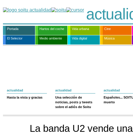
actual
Portada
Hartos del coche
Vida urbana
Cine
El Selector
Medio ambiente
Vida digital
Música
actualidad
actualidad
actualidad
Hasta la vista y gracias
Una selección de
Españoles... SOIT
noticias, posts y tweets
muerto
sobre el adiós de Soitu
La banda U2 vende una