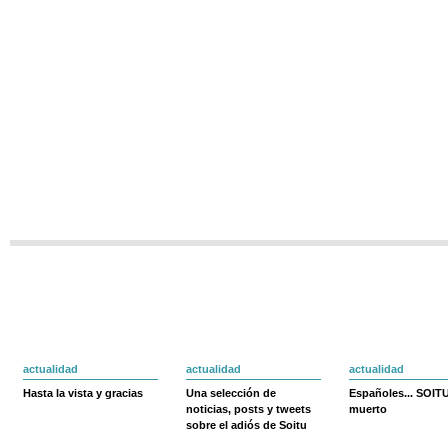
actualidad
actualidad
actualidad
Hasta la vista y gracias
Una selección de
Españoles... SOIT
noticias, posts y tweets
muerto
sobre el adiós de Soitu