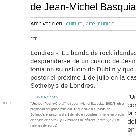
de Jean-Michel Basquia
Archivado en:
cultura
,
arte
,
r.unido
EFE
Londres.- La banda de rock irlande
desprenderse de un cuadro de Jean
tenía en su estudio de Dublín y que
postor el próximo 1 de julio en la c
Sotheby's de Londres.
"Un
AMPLIAR FOTO
(EFE)
co
"Untitled (Pecho/Oreja)", de Jean-Michel Basquiat, 1982/3, obra
propiedad del grupo musical U2 que sale a subasta en
la 
Sotheby's el próximo día 1 de julio en Londres, y tiene un precio
de
de salida de entre 8 y 12 millones de dólares (entre 5,2 y 7,8
millones de euros).
en