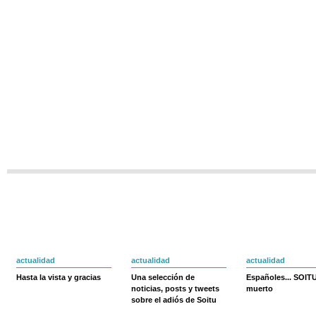
actualidad
actualidad
actualidad
Hasta la vista y gracias
Una selección de
Españoles... SOIT
noticias, posts y tweets
muerto
sobre el adiós de Soitu