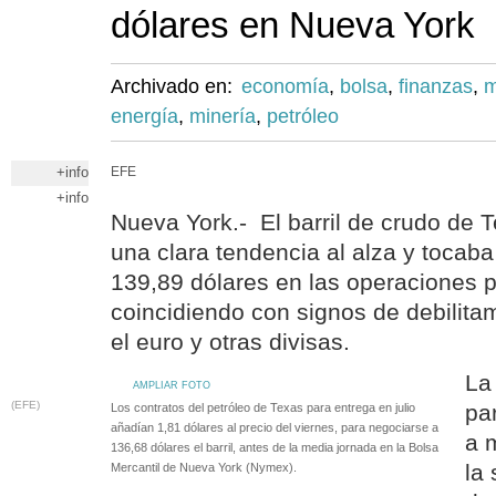
dólares en Nueva York
Archivado en:
economía
,
bolsa
,
finanzas
,
m
energía
,
minería
,
petróleo
+info
EFE
+info
Nueva York.- El barril de crudo de
una clara tendencia al alza y tocaba
139,89 dólares en las operaciones pr
coincidiendo con signos de debilitam
el euro y otras divisas.
La 
AMPLIAR FOTO
(EFE)
pa
Los contratos del petróleo de Texas para entrega en julio
añadían 1,81 dólares al precio del viernes, para negociarse a
a 
136,68 dólares el barril, antes de la media jornada en la Bolsa
la 
Mercantil de Nueva York (Nymex).