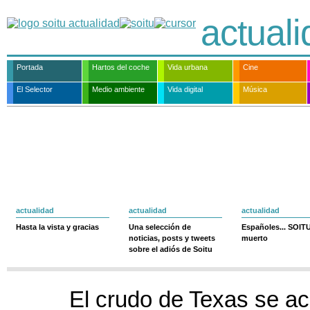
actual
Portada
Hartos del coche
Vida urbana
Cine
El Selector
Medio ambiente
Vida digital
Música
actualidad
actualidad
actualidad
Hasta la vista y gracias
Una selección de
Españoles... SOIT
noticias, posts y tweets
muerto
sobre el adiós de Soitu
El crudo de Texas se ac