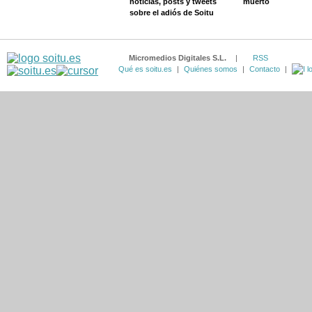
noticias, posts y tweets
muerto
sobre el adiós de Soitu
Micromedios Digitales S.L.
|
RSS
Qué es soitu.es
|
Quiénes somos
|
Contacto
|