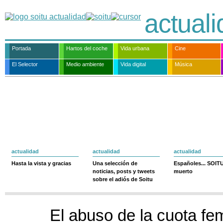
actual
Portada
Hartos del coche
Vida urbana
Cine
El Selector
Medio ambiente
Vida digital
Música
actualidad
actualidad
actualidad
Hasta la vista y gracias
Una selección de
Españoles... SOIT
noticias, posts y tweets
muerto
sobre el adiós de Soitu
El abuso de la cuota fe